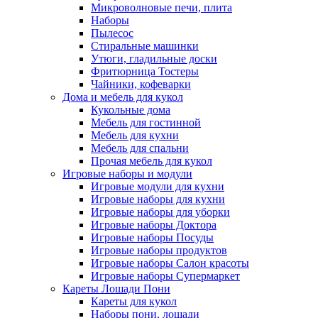
Микроволновые печи, плита
Наборы
Пылесос
Стиральные машинки
Утюги, гладильные доски
Фритюрница Тостеры
Чайники, кофеварки
Дома и мебель для кукол
Кукольные дома
Мебель для гостинной
Мебель для кухни
Мебель для спальни
Прочая мебель для кукол
Игровые наборы и модули
Игровые модули для кухни
Игровые наборы для кухни
Игровые наборы для уборки
Игровые наборы Доктора
Игровые наборы Посуды
Игровые наборы продуктов
Игровые наборы Салон красоты
Игровые наборы Супермаркет
Кареты Лошади Пони
Кареты для кукол
Наборы пони, лошади