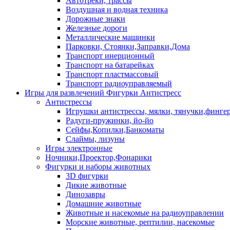
Автотреки, трассы
Воздушная и водная техника
Дорожные знаки
Железные дороги
Металлические машинки
Парковки, Стоянки,Заправки,Дома
Транспорт инерционный
Транспорт на батарейках
Транспорт пластмассовый
Транспорт радиоуправляемый
Игры для развлечений Фигурки Антистресс
Антистрессы
Игрушки антистрессы, мялки, тянучки,финге
Радуги-пружинки, йо-йо
Сейфы,Копилки,Банкоматы
Слаймы, лизуны
Игры электронные
Ночники,Проектор,Фонарики
Фигурки и наборы животных
3D фигурки
Дикие животные
Динозавры
Домашние животные
Животные и насекомые на радиоуправлении
Морские животные, рептилии, насекомые