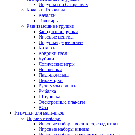
Игрушки на батарейках
Качалки Толокары
Качалки
Толокары
Развивающие игрушки
Заводные игрушки
Игровые центры
Игрушки деревянные
Каталки
Коврики-пазл
Кубики
Логические игры
Неваляшки
Пазл-вкладыш
Пирамидки
Рули музыкальные
Рыбалка
Шнуровка
Электронные плакаты
Юла
Игрушки для мальчиков
Игровые наборы
Игровые наборы военного, солдатики
Игровые наборы ниндзя
Игровые наборы пожарного, спасателя