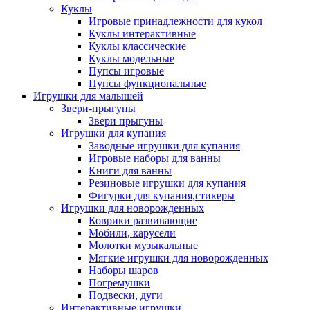
Куклы
Игровые принадлежности для кукол
Куклы интерактивные
Куклы классические
Куклы модельные
Пупсы игровые
Пупсы функциональные
Игрушки для малышей
Звери-прыгуны
Звери прыгуны
Игрушки для купания
Заводные игрушки для купания
Игровые наборы для ванны
Книги для ванны
Резиновые игрушки для купания
Фигурки для купания,стикеры
Игрушки для новорожденных
Коврики развивающие
Мобили, карусели
Молотки музыкальные
Мягкие игрушки для новорожденных
Наборы шаров
Погремушки
Подвески, дуги
Интерактивные игрушки