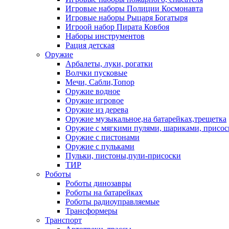
Игровые наборы Полиции Космонавта
Игровые наборы Рыцаря Богатыря
Игроой набор Пирата Ковбоя
Наборы инструментов
Рация детская
Оружие
Арбалеты, луки, рогатки
Волчки пусковые
Мечи, Сабли,Топор
Оружие водное
Оружие игровое
Оружие из дерева
Оружие музыкальное,на батарейках,трещетка
Оружие с мягкими пулями, шариками, присос
Оружие с пистонами
Оружие с пульками
Пульки, пистоны,пули-присоски
ТИР
Роботы
Роботы динозавры
Роботы на батарейках
Роботы радиоуправляемые
Трансформеры
Транспорт