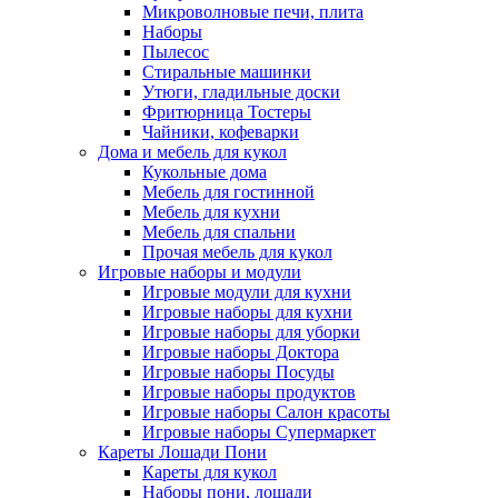
Микроволновые печи, плита
Наборы
Пылесос
Стиральные машинки
Утюги, гладильные доски
Фритюрница Тостеры
Чайники, кофеварки
Дома и мебель для кукол
Кукольные дома
Мебель для гостинной
Мебель для кухни
Мебель для спальни
Прочая мебель для кукол
Игровые наборы и модули
Игровые модули для кухни
Игровые наборы для кухни
Игровые наборы для уборки
Игровые наборы Доктора
Игровые наборы Посуды
Игровые наборы продуктов
Игровые наборы Салон красоты
Игровые наборы Супермаркет
Кареты Лошади Пони
Кареты для кукол
Наборы пони, лошади