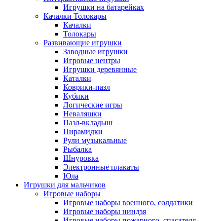
Игрушки на батарейках
Качалки Толокары
Качалки
Толокары
Развивающие игрушки
Заводные игрушки
Игровые центры
Игрушки деревянные
Каталки
Коврики-пазл
Кубики
Логические игры
Неваляшки
Пазл-вкладыш
Пирамидки
Рули музыкальные
Рыбалка
Шнуровка
Электронные плакаты
Юла
Игрушки для мальчиков
Игровые наборы
Игровые наборы военного, солдатики
Игровые наборы ниндзя
Игровые наборы пожарного, спасателя