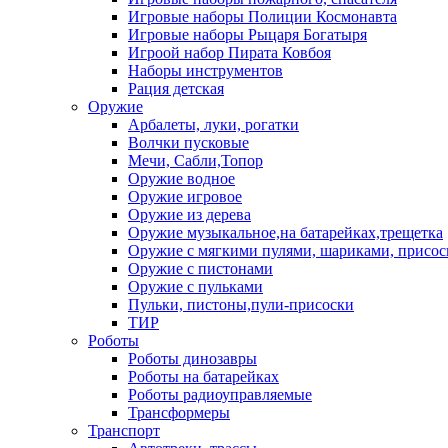
Игровые наборы Полиции Космонавта
Игровые наборы Рыцаря Богатыря
Игроой набор Пирата Ковбоя
Наборы инструментов
Рация детская
Оружие
Арбалеты, луки, рогатки
Волчки пусковые
Мечи, Сабли,Топор
Оружие водное
Оружие игровое
Оружие из дерева
Оружие музыкальное,на батарейках,трещетка
Оружие с мягкими пулями, шариками, присос
Оружие с пистонами
Оружие с пульками
Пульки, пистоны,пули-присоски
ТИР
Роботы
Роботы динозавры
Роботы на батарейках
Роботы радиоуправляемые
Трансформеры
Транспорт