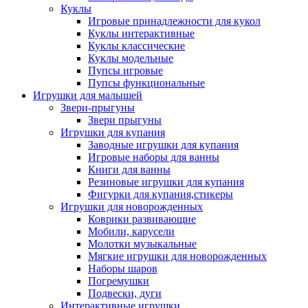
Куклы
Игровые принадлежности для кукол
Куклы интерактивные
Куклы классические
Куклы модельные
Пупсы игровые
Пупсы функциональные
Игрушки для малышей
Звери-прыгуны
Звери прыгуны
Игрушки для купания
Заводные игрушки для купания
Игровые наборы для ванны
Книги для ванны
Резиновые игрушки для купания
Фигурки для купания,стикеры
Игрушки для новорожденных
Коврики развивающие
Мобили, карусели
Молотки музыкальные
Мягкие игрушки для новорожденных
Наборы шаров
Погремушки
Подвески, дуги
Интерактивные игрушки