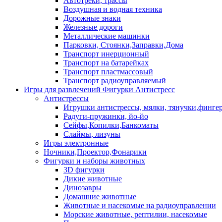
Автотреки, трассы
Воздушная и водная техника
Дорожные знаки
Железные дороги
Металлические машинки
Парковки, Стоянки,Заправки,Дома
Транспорт инерционный
Транспорт на батарейках
Транспорт пластмассовый
Транспорт радиоуправляемый
Игры для развлечений Фигурки Антистресс
Антистрессы
Игрушки антистрессы, мялки, тянучки,финге
Радуги-пружинки, йо-йо
Сейфы,Копилки,Банкоматы
Слаймы, лизуны
Игры электронные
Ночники,Проектор,Фонарики
Фигурки и наборы животных
3D фигурки
Дикие животные
Динозавры
Домашние животные
Животные и насекомые на радиоуправлении
Морские животные, рептилии, насекомые