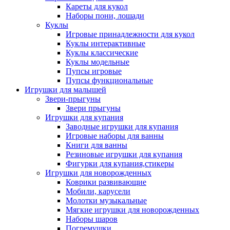
Кареты для кукол
Наборы пони, лошади
Куклы
Игровые принадлежности для кукол
Куклы интерактивные
Куклы классические
Куклы модельные
Пупсы игровые
Пупсы функциональные
Игрушки для малышей
Звери-прыгуны
Звери прыгуны
Игрушки для купания
Заводные игрушки для купания
Игровые наборы для ванны
Книги для ванны
Резиновые игрушки для купания
Фигурки для купания,стикеры
Игрушки для новорожденных
Коврики развивающие
Мобили, карусели
Молотки музыкальные
Мягкие игрушки для новорожденных
Наборы шаров
Погремушки