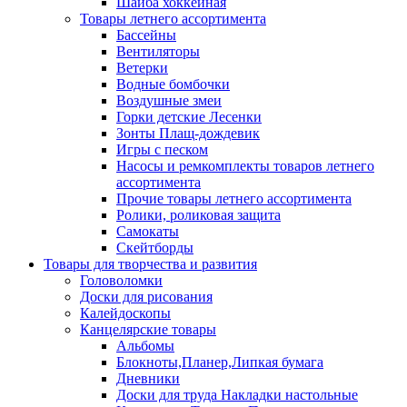
Шайба хоккейная
Товары летнего ассортимента
Бассейны
Вентиляторы
Ветерки
Водные бомбочки
Воздушные змеи
Горки детские Лесенки
Зонты Плащ-дождевик
Игры с песком
Насосы и ремкомплекты товаров летнего
ассортимента
Прочие товары летнего ассортимента
Ролики, роликовая защита
Самокаты
Скейтборды
Товары для творчества и развития
Головоломки
Доски для рисования
Калейдоскопы
Канцелярские товары
Альбомы
Блокноты,Планер,Липкая бумага
Дневники
Доски для труда Накладки настольные