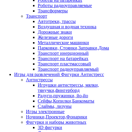
Роботы на батарейках
Роботы радиоуправляемые
Трансформеры
Транспорт
Автотреки, трассы
Воздушная и водная техника
Дорожные знаки
Железные дороги
Металлические машинки
Парковки, Стоянки,Заправки,Дома
Транспорт инерционный
Транспорт на батарейках
Транспорт пластмассовый
Транспорт радиоуправляемый
Игры для развлечений Фигурки Антистресс
Антистрессы
Игрушки антистрессы, мялки,
тянучки,фингерборд
Радуги-пружинки, йо-йо
Сейфы,Копилки,Банкоматы
Слаймы, лизуны
Игры электронные
Ночники,Проектор,Фонарики
Фигурки и наборы животных
3D фигурки