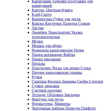
Карандаши Точилки Подставки для
карандашей
Картон, Цветная бумага
Клей,Скотч
Корректоры,Губки для досок
Краски Кисточки Палитра Стакан
Ластик
Линейки Транспортир Указка
телескопическая
Мелки
Мешки для обуви
Ножницы канцелярские Ножи
Папки архивации Файлы
Папки школьные
Пеналы
Пластилин Доска для лепки Стеки
Прочие канцелярские товары
Ручки
Скрепки,Кнопки,Зажимы,Скобы,Степлер
Сумки, рюкзаки
Счетные палочки
Тетради, Обложки,Закладки
Фартуки для труда
Фломастеры, Маркеры
Чертежные наборы Циркуль Грифели