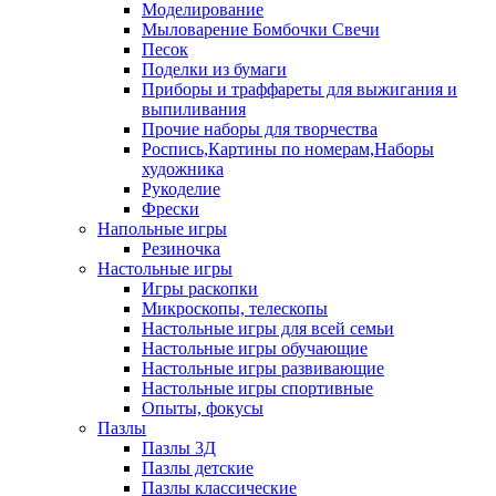
Моделирование
Мыловарение Бомбочки Свечи
Песок
Поделки из бумаги
Приборы и траффареты для выжигания и
выпиливания
Прочие наборы для творчества
Роспись,Картины по номерам,Наборы
художника
Рукоделие
Фрески
Напольные игры
Резиночка
Настольные игры
Игры раскопки
Микроскопы, телескопы
Настольные игры для всей семьи
Настольные игры обучающие
Настольные игры развивающие
Настольные игры спортивные
Опыты, фокусы
Пазлы
Пазлы 3Д
Пазлы детские
Пазлы классические