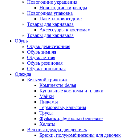
Новогодние украшения
Новогодние гирлянды
Новогодняя упаковка
Пакеты новогодние
Товары для карнавала
Аксессуары к костюмам
Товары для карнавала
Обувь
Обувь демисезонная
Обувь зимняя
Обувь летняя
Обувь резиновая
Обувь спортивная
Одежда
Бельевой трикотаж
Комплекты белья
Купальные костюмы и плавки
Майки
Пижамы
Термобелье, кальсоны
Трусы
Фуфайки, футболки бельевые
Халаты
Верхняя одежда для девочек
Брюки, полукомбинезоны для девочек