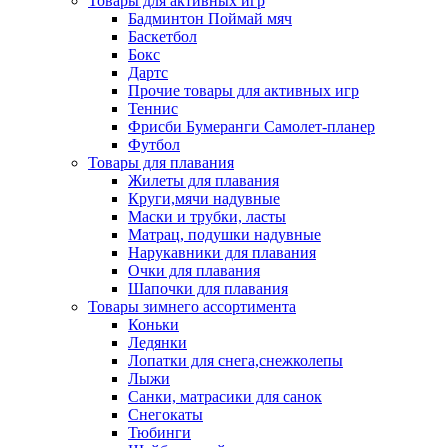
Товары для активных игр
Бадминтон Поймай мяч
Баскетбол
Бокс
Дартс
Прочие товары для активных игр
Теннис
Фрисби Бумеранги Самолет-планер
Футбол
Товары для плавания
Жилеты для плавания
Круги,мячи надувные
Маски и трубки, ласты
Матрац, подушки надувные
Нарукавники для плавания
Очки для плавания
Шапочки для плавания
Товары зимнего ассортимента
Коньки
Ледянки
Лопатки для снега,снежколепы
Лыжи
Санки, матрасики для санок
Снегокаты
Тюбинги