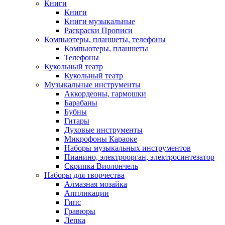
Книги
Книги
Книги музыкальные
Раскраски Прописи
Компьютеры, планшеты, телефоны
Компьютеры, планшеты
Телефоны
Кукольный театр
Кукольный театр
Музыкальные инструменты
Аккордеоны, гармошки
Барабаны
Бубны
Гитары
Духовые инструменты
Микрофоны Караоке
Наборы музыкальных инструментов
Пианино, электроорган, электросинтезатор
Скрипка Виолончель
Наборы для творчества
Алмазная мозайка
Аппликации
Гипс
Гравюры
Лепка