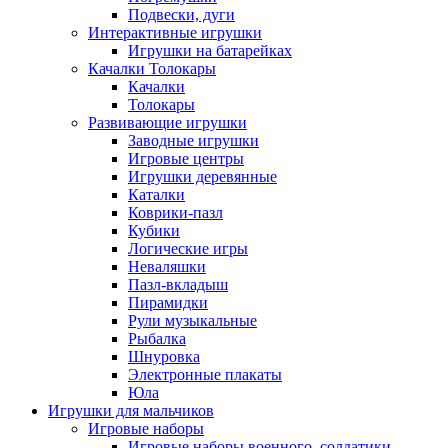
Подвески, дуги
Интерактивные игрушки
Игрушки на батарейках
Качалки Толокары
Качалки
Толокары
Развивающие игрушки
Заводные игрушки
Игровые центры
Игрушки деревянные
Каталки
Коврики-пазл
Кубики
Логические игры
Неваляшки
Пазл-вкладыш
Пирамидки
Рули музыкальные
Рыбалка
Шнуровка
Электронные плакаты
Юла
Игрушки для мальчиков
Игровые наборы
Игровые наборы военного, солдатики