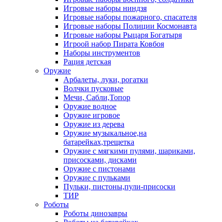
Игровые наборы ниндзя
Игровые наборы пожарного, спасателя
Игровые наборы Полиции Космонавта
Игровые наборы Рыцаря Богатыря
Игроой набор Пирата Ковбоя
Наборы инструментов
Рация детская
Оружие
Арбалеты, луки, рогатки
Волчки пусковые
Мечи, Сабли,Топор
Оружие водное
Оружие игровое
Оружие из дерева
Оружие музыкальное,на
батарейках,трещетка
Оружие с мягкими пулями, шариками,
присосками, дисками
Оружие с пистонами
Оружие с пульками
Пульки, пистоны,пули-присоски
ТИР
Роботы
Роботы динозавры