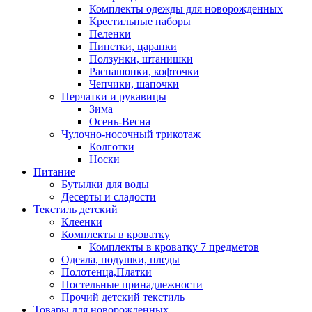
Комплекты одежды для новорожденных
Крестильные наборы
Пеленки
Пинетки, царапки
Ползунки, штанишки
Распашонки, кофточки
Чепчики, шапочки
Перчатки и рукавицы
Зима
Осень-Весна
Чулочно-носочный трикотаж
Колготки
Носки
Питание
Бутылки для воды
Десерты и сладости
Текстиль детский
Клеенки
Комплекты в кроватку
Комплекты в кроватку 7 предметов
Одеяла, подушки, пледы
Полотенца,Платки
Постельные принадлежности
Прочий детский текстиль
Товары для новорожденных