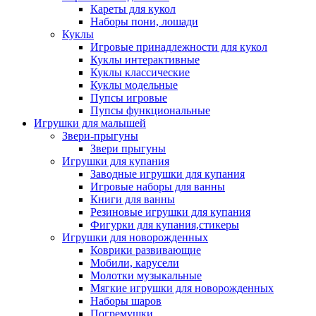
Кареты для кукол
Наборы пони, лошади
Куклы
Игровые принадлежности для кукол
Куклы интерактивные
Куклы классические
Куклы модельные
Пупсы игровые
Пупсы функциональные
Игрушки для малышей
Звери-прыгуны
Звери прыгуны
Игрушки для купания
Заводные игрушки для купания
Игровые наборы для ванны
Книги для ванны
Резиновые игрушки для купания
Фигурки для купания,стикеры
Игрушки для новорожденных
Коврики развивающие
Мобили, карусели
Молотки музыкальные
Мягкие игрушки для новорожденных
Наборы шаров
Погремушки