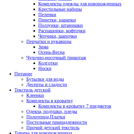
Комплекты одежды для новорожденных
Крестильные наборы
Пеленки
Пинетки, царапки
Ползунки, штанишки
Распашонки, кофточки
Чепчики, шапочки
Перчатки и рукавицы
Зима
Осень-Весна
Чулочно-носочный трикотаж
Колготки
Носки
Питание
Бутылки для воды
Десерты и сладости
Текстиль детский
Клеенки
Комплекты в кроватку
Комплекты в кроватку 7 предметов
Одеяла, подушки, пледы
Полотенца,Платки
Постельные принадлежности
Прочий детский текстиль
Товары для новорожденных