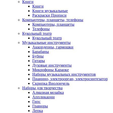
Книги
Книги
Книги музыкальные
Раскраски Прописи
Компьютеры, планшеты, телефоны
Компьютеры, планшеты
Телефоны
Кукольный театр
Кукольный театр
Музыкальные инструменты
Аккордеоны, гармошки
Барабаны
Бубны
Гитары
Духовые инструменты
Микрофоны Караоке
Наборы музыкальных инструментов
Пианино, электроорган, электросинтезатор
Скрипка Виолончель
Наборы для творчества
Алмазная мозайка
Аппликации
Гипс
Гравюры
Лепка