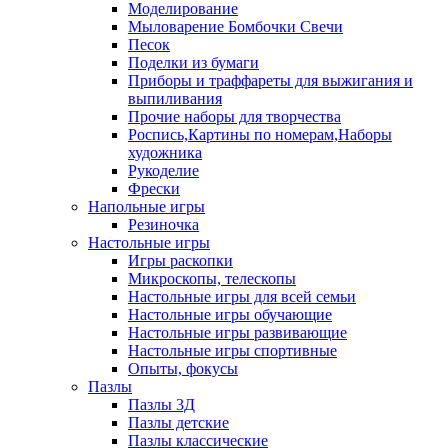
Моделирование
Мыловарение Бомбочки Свечи
Песок
Поделки из бумаги
Приборы и траффареты для выжигания и
выпиливания
Прочие наборы для творчества
Роспись,Картины по номерам,Наборы
художника
Рукоделие
Фрески
Напольные игры
Резиночка
Настольные игры
Игры раскопки
Микроскопы, телескопы
Настольные игры для всей семьи
Настольные игры обучающие
Настольные игры развивающие
Настольные игры спортивные
Опыты, фокусы
Пазлы
Пазлы 3Д
Пазлы детские
Пазлы классические