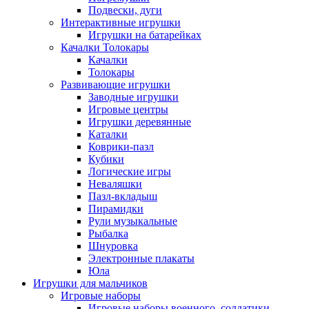
Подвески, дуги
Интерактивные игрушки
Игрушки на батарейках
Качалки Толокары
Качалки
Толокары
Развивающие игрушки
Заводные игрушки
Игровые центры
Игрушки деревянные
Каталки
Коврики-пазл
Кубики
Логические игры
Неваляшки
Пазл-вкладыш
Пирамидки
Рули музыкальные
Рыбалка
Шнуровка
Электронные плакаты
Юла
Игрушки для мальчиков
Игровые наборы
Игровые наборы военного, солдатики