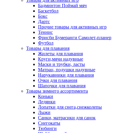
Товары для активных игр
Бадминтон Поймай мяч
Баскетбол
Бокс
Дартс
Прочие товары для активных игр
Теннис
Фрисби Бумеранги Самолет-планер
Футбол
Товары для плавания
Жилеты для плавания
Круги,мячи надувные
Маски и трубки, ласты
Матрац, подушки надувные
Нарукавники для плавания
Очки для плавания
Шапочки для плавания
Товары зимнего ассортимента
Коньки
Ледянки
Лопатки для снега,снежколепы
Лыжи
Санки, матрасики для санок
Снегокаты
Тюбинги