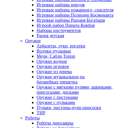
Игровые наборы ниндзя
Игровые наборы пожарного, спасателя
Игровые наборы Полиции Космонавта
Игровые наборы Рыцаря Богатыря
Игроой набор Пирата Ковбоя
Наборы инструментов
Рация детская
Оружие
Арбалеты, луки, рогатки
Волчки пусковые
Мечи, Сабли,Топор
Оружие водное
Оружие игровое
Оружие из дерева
Оружие музыкальное,на
батарейках,трещетка
Оружие с мягкими пулями, шариками,
присосками, дисками
Оружие с пистонами
Оружие с пульками
Пульки, пистоны,пули-присоски
ТИР
Роботы
Роботы динозавры