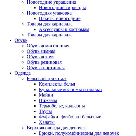
Новогодние украшения
Новогодние гирлянды
Новогодняя упаковка
Пакеты новогодние
Товары для карнавала
Аксессуары к костюмам
Товары для карнавала
Обувь
Обувь демисезонная
Обувь зимняя
Обувь летняя
Обувь резиновая
Обувь спортивная
Одежда
Бельевой трикотаж
Комплекты белья
Купальные костюмы и плавки
Майки
Пижамы
Термобелье, кальсоны
Трусы
Фуфайки, футболки бельевые
Халаты
Верхняя одежда для девочек
Брюки, полукомбинезоны для девочек