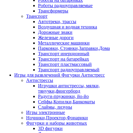
Роботы на батарейках
Роботы радиоуправляемые
Трансформеры
Транспорт
Автотреки, трассы
Воздушная и водная техника
Дорожные знаки
Железные дороги
Металлические машинки
Парковки, Стоянки,Заправки,Дома
Транспорт инерционный
Транспорт на батарейках
Транспорт пластмассовый
Транспорт радиоуправляемый
Игры для развлечений Фигурки Антистресс
Антистрессы
Игрушки антистрессы, мялки,
тянучки,фингерборд
Радуги-пружинки, йо-йо
Сейфы,Копилки,Банкоматы
Слаймы, лизуны
Игры электронные
Ночники,Проектор,Фонарики
Фигурки и наборы животных
3D фигурки