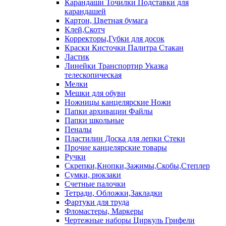
Карандаши Точилки Подставки для
карандашей
Картон, Цветная бумага
Клей,Скотч
Корректоры,Губки для досок
Краски Кисточки Палитра Стакан
Ластик
Линейки Транспортир Указка
телескопическая
Мелки
Мешки для обуви
Ножницы канцелярские Ножи
Папки архивации Файлы
Папки школьные
Пеналы
Пластилин Доска для лепки Стеки
Прочие канцелярские товары
Ручки
Скрепки,Кнопки,Зажимы,Скобы,Степлер
Сумки, рюкзаки
Счетные палочки
Тетради, Обложки,Закладки
Фартуки для труда
Фломастеры, Маркеры
Чертежные наборы Циркуль Грифели