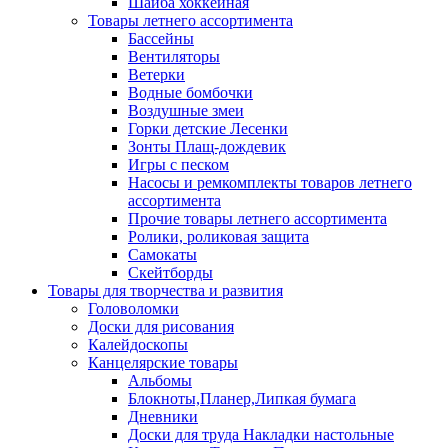
Шайба хоккейная
Товары летнего ассортимента
Бассейны
Вентиляторы
Ветерки
Водные бомбочки
Воздушные змеи
Горки детские Лесенки
Зонты Плащ-дождевик
Игры с песком
Насосы и ремкомплекты товаров летнего
ассортимента
Прочие товары летнего ассортимента
Ролики, роликовая защита
Самокаты
Скейтборды
Товары для творчества и развития
Головоломки
Доски для рисования
Калейдоскопы
Канцелярские товары
Альбомы
Блокноты,Планер,Липкая бумага
Дневники
Доски для труда Накладки настольные