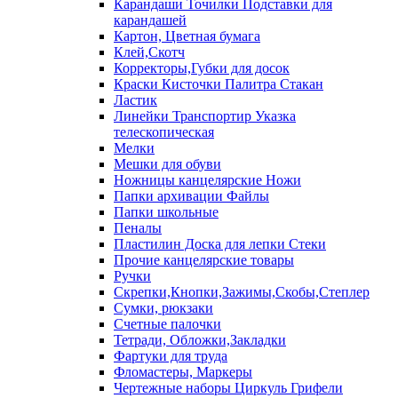
Карандаши Точилки Подставки для
карандашей
Картон, Цветная бумага
Клей,Скотч
Корректоры,Губки для досок
Краски Кисточки Палитра Стакан
Ластик
Линейки Транспортир Указка
телескопическая
Мелки
Мешки для обуви
Ножницы канцелярские Ножи
Папки архивации Файлы
Папки школьные
Пеналы
Пластилин Доска для лепки Стеки
Прочие канцелярские товары
Ручки
Скрепки,Кнопки,Зажимы,Скобы,Степлер
Сумки, рюкзаки
Счетные палочки
Тетради, Обложки,Закладки
Фартуки для труда
Фломастеры, Маркеры
Чертежные наборы Циркуль Грифели