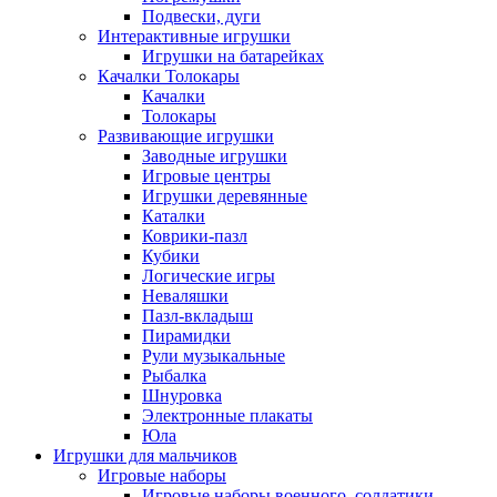
Подвески, дуги
Интерактивные игрушки
Игрушки на батарейках
Качалки Толокары
Качалки
Толокары
Развивающие игрушки
Заводные игрушки
Игровые центры
Игрушки деревянные
Каталки
Коврики-пазл
Кубики
Логические игры
Неваляшки
Пазл-вкладыш
Пирамидки
Рули музыкальные
Рыбалка
Шнуровка
Электронные плакаты
Юла
Игрушки для мальчиков
Игровые наборы
Игровые наборы военного, солдатики