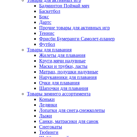
Товары для активных игр
Бадминтон Поймай мяч
Баскетбол
Бокс
Дартс
Прочие товары для активных игр
Теннис
Фрисби Бумеранги Самолет-планер
Футбол
Товары для плавания
Жилеты для плавания
Круги,мячи надувные
Маски и трубки, ласты
Матрац, подушки надувные
Нарукавники для плавания
Очки для плавания
Шапочки для плавания
Товары зимнего ассортимента
Коньки
Ледянки
Лопатки для снега,снежколепы
Лыжи
Санки, матрасики для санок
Снегокаты
Тюбинги