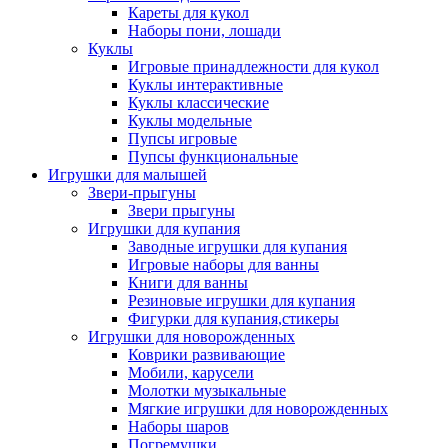
Кареты для кукол
Наборы пони, лошади
Куклы
Игровые принадлежности для кукол
Куклы интерактивные
Куклы классические
Куклы модельные
Пупсы игровые
Пупсы функциональные
Игрушки для малышей
Звери-прыгуны
Звери прыгуны
Игрушки для купания
Заводные игрушки для купания
Игровые наборы для ванны
Книги для ванны
Резиновые игрушки для купания
Фигурки для купания,стикеры
Игрушки для новорожденных
Коврики развивающие
Мобили, карусели
Молотки музыкальные
Мягкие игрушки для новорожденных
Наборы шаров
Погремушки