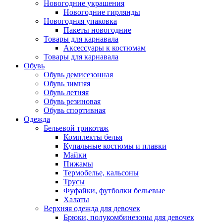
Новогодние украшения
Новогодние гирлянды
Новогодняя упаковка
Пакеты новогодние
Товары для карнавала
Аксессуары к костюмам
Товары для карнавала
Обувь
Обувь демисезонная
Обувь зимняя
Обувь летняя
Обувь резиновая
Обувь спортивная
Одежда
Бельевой трикотаж
Комплекты белья
Купальные костюмы и плавки
Майки
Пижамы
Термобелье, кальсоны
Трусы
Фуфайки, футболки бельевые
Халаты
Верхняя одежда для девочек
Брюки, полукомбинезоны для девочек