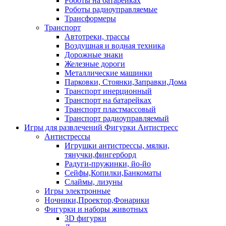
Роботы на батарейках
Роботы радиоуправляемые
Трансформеры
Транспорт
Автотреки, трассы
Воздушная и водная техника
Дорожные знаки
Железные дороги
Металлические машинки
Парковки, Стоянки,Заправки,Дома
Транспорт инерционный
Транспорт на батарейках
Транспорт пластмассовый
Транспорт радиоуправляемый
Игры для развлечений Фигурки Антистресс
Антистрессы
Игрушки антистрессы, мялки,
тянучки,фингерборд
Радуги-пружинки, йо-йо
Сейфы,Копилки,Банкоматы
Слаймы, лизуны
Игры электронные
Ночники,Проектор,Фонарики
Фигурки и наборы животных
3D фигурки