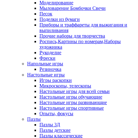
Моделирование
Мыловарение Бомбочки Свечи
Песок
Поделки из бумаги
Приборы и траффареты для выжигания и
выпиливания
Прочие наборы для творчества
Роспись,Картины по номерам,Наборы
художника
Рукоделие
Фрески
Напольные игры
Резиночка
Настольные игры
Игры раскопки
Микроскопы, телескопы
Настольные игры для всей семьи
Настольные игры обучающие
Настольные игры развивающие
Настольные игры спортивные
Опыты, фокусы
Пазлы
Пазлы 3Д
Пазлы детские
Пазлы классические