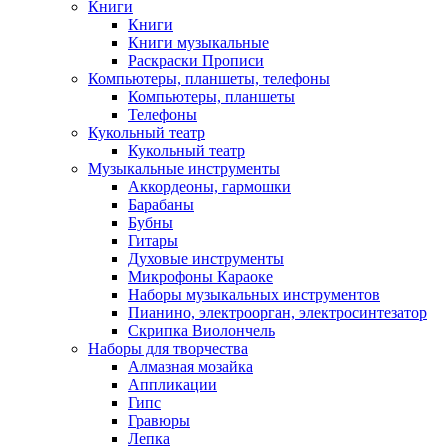
Книги
Книги
Книги музыкальные
Раскраски Прописи
Компьютеры, планшеты, телефоны
Компьютеры, планшеты
Телефоны
Кукольный театр
Кукольный театр
Музыкальные инструменты
Аккордеоны, гармошки
Барабаны
Бубны
Гитары
Духовые инструменты
Микрофоны Караоке
Наборы музыкальных инструментов
Пианино, электроорган, электросинтезатор
Скрипка Виолончель
Наборы для творчества
Алмазная мозайка
Аппликации
Гипс
Гравюры
Лепка