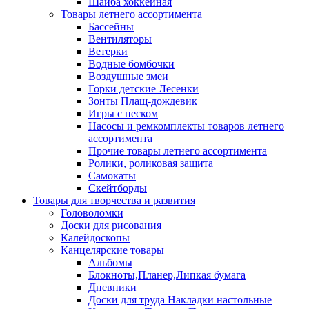
Шайба хоккейная
Товары летнего ассортимента
Бассейны
Вентиляторы
Ветерки
Водные бомбочки
Воздушные змеи
Горки детские Лесенки
Зонты Плащ-дождевик
Игры с песком
Насосы и ремкомплекты товаров летнего
ассортимента
Прочие товары летнего ассортимента
Ролики, роликовая защита
Самокаты
Скейтборды
Товары для творчества и развития
Головоломки
Доски для рисования
Калейдоскопы
Канцелярские товары
Альбомы
Блокноты,Планер,Липкая бумага
Дневники
Доски для труда Накладки настольные