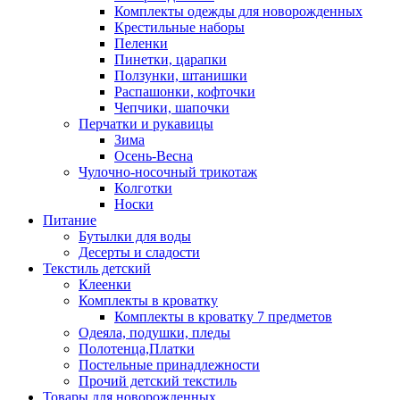
Комплекты одежды для новорожденных
Крестильные наборы
Пеленки
Пинетки, царапки
Ползунки, штанишки
Распашонки, кофточки
Чепчики, шапочки
Перчатки и рукавицы
Зима
Осень-Весна
Чулочно-носочный трикотаж
Колготки
Носки
Питание
Бутылки для воды
Десерты и сладости
Текстиль детский
Клеенки
Комплекты в кроватку
Комплекты в кроватку 7 предметов
Одеяла, подушки, пледы
Полотенца,Платки
Постельные принадлежности
Прочий детский текстиль
Товары для новорожденных