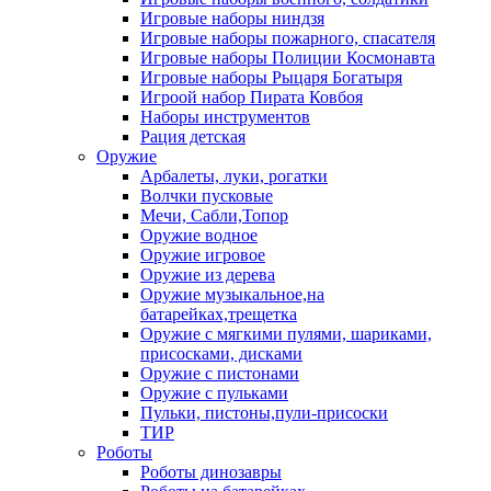
Игровые наборы ниндзя
Игровые наборы пожарного, спасателя
Игровые наборы Полиции Космонавта
Игровые наборы Рыцаря Богатыря
Игроой набор Пирата Ковбоя
Наборы инструментов
Рация детская
Оружие
Арбалеты, луки, рогатки
Волчки пусковые
Мечи, Сабли,Топор
Оружие водное
Оружие игровое
Оружие из дерева
Оружие музыкальное,на
батарейках,трещетка
Оружие с мягкими пулями, шариками,
присосками, дисками
Оружие с пистонами
Оружие с пульками
Пульки, пистоны,пули-присоски
ТИР
Роботы
Роботы динозавры