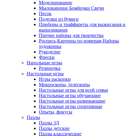
Моделирование
Мыловарение Бомбочки Свечи
Песок
Поделки из бумаги
Приборы и траффареты для выжигания и
выпиливания
Прочие наборы для творчества
Роспись,Картины по номерам,Наборы
художника
Рукоделие
Фрески
Напольные игры
Резиночка
Настольные игры
Игры раскопки
Микроскопы, телескопы
Настольные игры для всей семьи
Настольные игры обучающие
Настольные игры развивающие
Настольные игры спортивные
Опыты, фокусы
Пазлы
Пазлы 3Д
Пазлы детские
Пазлы классические