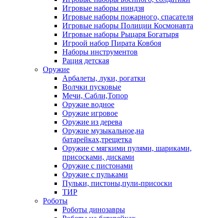
Игровые наборы ниндзя
Игровые наборы пожарного, спасателя
Игровые наборы Полиции Космонавта
Игровые наборы Рыцаря Богатыря
Игроой набор Пирата Ковбоя
Наборы инструментов
Рация детская
Оружие
Арбалеты, луки, рогатки
Волчки пусковые
Мечи, Сабли,Топор
Оружие водное
Оружие игровое
Оружие из дерева
Оружие музыкальное,на
батарейках,трещетка
Оружие с мягкими пулями, шариками,
присосками, дисками
Оружие с пистонами
Оружие с пульками
Пульки, пистоны,пули-присоски
ТИР
Роботы
Роботы динозавры