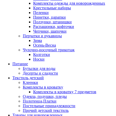
Комплекты одежды для новорожденных
Крестильные наборы
Пеленки
Пинетки, царапки
Ползунки, штанишки
Распашонки, кофточки
Чепчики, шапочки
Перчатки и рукавицы
Зима
Осень-Весна
Чулочно-носочный трикотаж
Колготки
Носки
Питание
Бутылки для воды
Десерты и сладости
Текстиль детский
Клеенки
Комплекты в кроватку
Комплекты в кроватку 7 предметов
Одеяла, подушки, пледы
Полотенца,Платки
Постельные принадлежности
Прочий детский текстиль
Товары для новорожденных