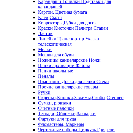
Карандаши Точилки Подставки для
карандашей
Картон, Цветная бумага
Клей,Скотч
Корректоры,Губки для досок
Краски Кисточки Палитра Стакан
Ластик
Линейки Транспортир Указка
телескопическая
Мелки
Мешки для обуви
Ножницы канцелярские Ножи
Папки архивации Файлы
Папки школьные
Пеналы
Пластилин Доска для лепки Стеки
Прочие канцелярские товары
Ручки
Скрепки,Кнопки,Зажимы,Скобы,Степлер
Сумки, рюкзаки
Счетные палочки
Тетради, Обложки,Закладки
Фартуки для труда
Фломастеры, Маркеры
Чертежные наборы Циркуль Грифели