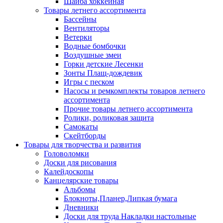
Шайба хоккейная
Товары летнего ассортимента
Бассейны
Вентиляторы
Ветерки
Водные бомбочки
Воздушные змеи
Горки детские Лесенки
Зонты Плащ-дождевик
Игры с песком
Насосы и ремкомплекты товаров летнего
ассортимента
Прочие товары летнего ассортимента
Ролики, роликовая защита
Самокаты
Скейтборды
Товары для творчества и развития
Головоломки
Доски для рисования
Калейдоскопы
Канцелярские товары
Альбомы
Блокноты,Планер,Липкая бумага
Дневники
Доски для труда Накладки настольные