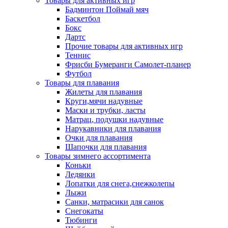
Товары для активных игр
Бадминтон Поймай мяч
Баскетбол
Бокс
Дартс
Прочие товары для активных игр
Теннис
Фрисби Бумеранги Самолет-планер
Футбол
Товары для плавания
Жилеты для плавания
Круги,мячи надувные
Маски и трубки, ласты
Матрац, подушки надувные
Нарукавники для плавания
Очки для плавания
Шапочки для плавания
Товары зимнего ассортимента
Коньки
Ледянки
Лопатки для снега,снежколепы
Лыжи
Санки, матрасики для санок
Снегокаты
Тюбинги