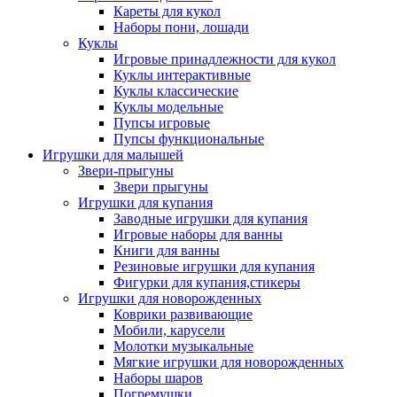
Кареты для кукол
Наборы пони, лошади
Куклы
Игровые принадлежности для кукол
Куклы интерактивные
Куклы классические
Куклы модельные
Пупсы игровые
Пупсы функциональные
Игрушки для малышей
Звери-прыгуны
Звери прыгуны
Игрушки для купания
Заводные игрушки для купания
Игровые наборы для ванны
Книги для ванны
Резиновые игрушки для купания
Фигурки для купания,стикеры
Игрушки для новорожденных
Коврики развивающие
Мобили, карусели
Молотки музыкальные
Мягкие игрушки для новорожденных
Наборы шаров
Погремушки