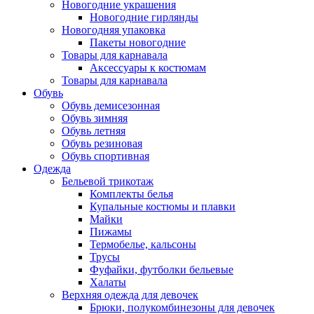
Новогодние украшения
Новогодние гирлянды
Новогодняя упаковка
Пакеты новогодние
Товары для карнавала
Аксессуары к костюмам
Товары для карнавала
Обувь
Обувь демисезонная
Обувь зимняя
Обувь летняя
Обувь резиновая
Обувь спортивная
Одежда
Бельевой трикотаж
Комплекты белья
Купальные костюмы и плавки
Майки
Пижамы
Термобелье, кальсоны
Трусы
Фуфайки, футболки бельевые
Халаты
Верхняя одежда для девочек
Брюки, полукомбинезоны для девочек