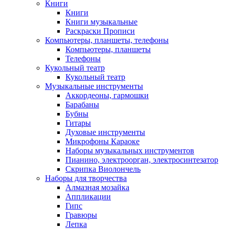
Книги
Книги
Книги музыкальные
Раскраски Прописи
Компьютеры, планшеты, телефоны
Компьютеры, планшеты
Телефоны
Кукольный театр
Кукольный театр
Музыкальные инструменты
Аккордеоны, гармошки
Барабаны
Бубны
Гитары
Духовые инструменты
Микрофоны Караоке
Наборы музыкальных инструментов
Пианино, электроорган, электросинтезатор
Скрипка Виолончель
Наборы для творчества
Алмазная мозайка
Аппликации
Гипс
Гравюры
Лепка