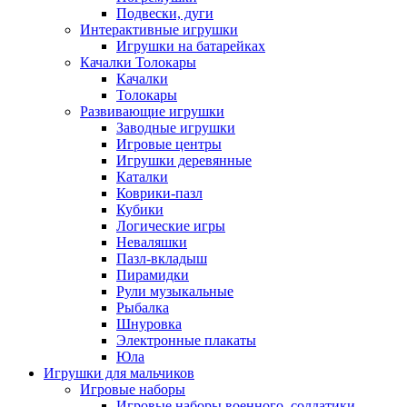
Подвески, дуги
Интерактивные игрушки
Игрушки на батарейках
Качалки Толокары
Качалки
Толокары
Развивающие игрушки
Заводные игрушки
Игровые центры
Игрушки деревянные
Каталки
Коврики-пазл
Кубики
Логические игры
Неваляшки
Пазл-вкладыш
Пирамидки
Рули музыкальные
Рыбалка
Шнуровка
Электронные плакаты
Юла
Игрушки для мальчиков
Игровые наборы
Игровые наборы военного, солдатики