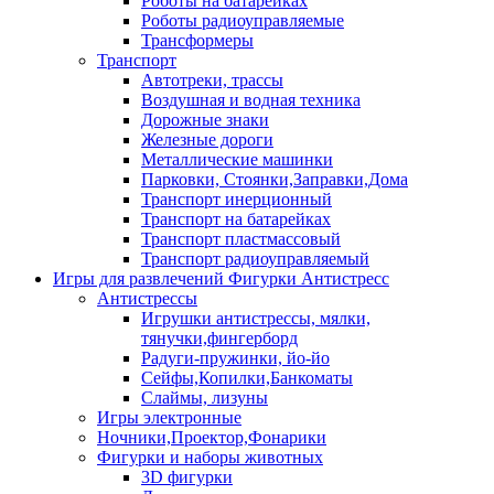
Роботы на батарейках
Роботы радиоуправляемые
Трансформеры
Транспорт
Автотреки, трассы
Воздушная и водная техника
Дорожные знаки
Железные дороги
Металлические машинки
Парковки, Стоянки,Заправки,Дома
Транспорт инерционный
Транспорт на батарейках
Транспорт пластмассовый
Транспорт радиоуправляемый
Игры для развлечений Фигурки Антистресс
Антистрессы
Игрушки антистрессы, мялки,
тянучки,фингерборд
Радуги-пружинки, йо-йо
Сейфы,Копилки,Банкоматы
Слаймы, лизуны
Игры электронные
Ночники,Проектор,Фонарики
Фигурки и наборы животных
3D фигурки