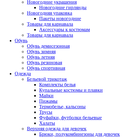
Новогодние украшения
Новогодние гирлянды
Новогодняя упаковка
Пакеты новогодние
Товары для карнавала
Аксессуары к костюмам
Товары для карнавала
Обувь
Обувь демисезонная
Обувь зимняя
Обувь летняя
Обувь резиновая
Обувь спортивная
Одежда
Бельевой трикотаж
Комплекты белья
Купальные костюмы и плавки
Майки
Пижамы
Термобелье, кальсоны
Трусы
Фуфайки, футболки бельевые
Халаты
Верхняя одежда для девочек
Брюки, полукомбинезоны для девочек