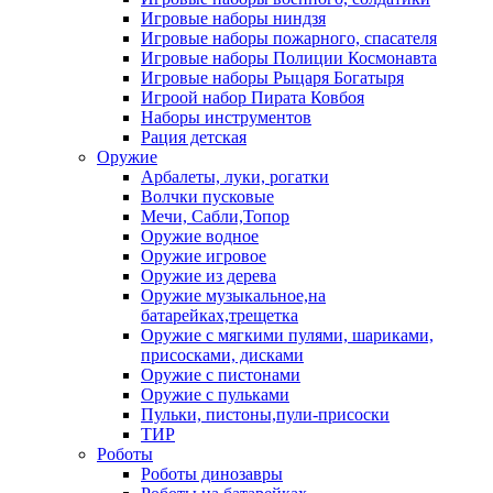
Игровые наборы ниндзя
Игровые наборы пожарного, спасателя
Игровые наборы Полиции Космонавта
Игровые наборы Рыцаря Богатыря
Игроой набор Пирата Ковбоя
Наборы инструментов
Рация детская
Оружие
Арбалеты, луки, рогатки
Волчки пусковые
Мечи, Сабли,Топор
Оружие водное
Оружие игровое
Оружие из дерева
Оружие музыкальное,на
батарейках,трещетка
Оружие с мягкими пулями, шариками,
присосками, дисками
Оружие с пистонами
Оружие с пульками
Пульки, пистоны,пули-присоски
ТИР
Роботы
Роботы динозавры