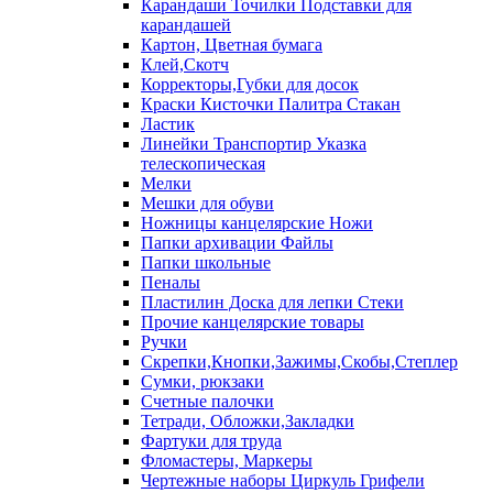
Карандаши Точилки Подставки для
карандашей
Картон, Цветная бумага
Клей,Скотч
Корректоры,Губки для досок
Краски Кисточки Палитра Стакан
Ластик
Линейки Транспортир Указка
телескопическая
Мелки
Мешки для обуви
Ножницы канцелярские Ножи
Папки архивации Файлы
Папки школьные
Пеналы
Пластилин Доска для лепки Стеки
Прочие канцелярские товары
Ручки
Скрепки,Кнопки,Зажимы,Скобы,Степлер
Сумки, рюкзаки
Счетные палочки
Тетради, Обложки,Закладки
Фартуки для труда
Фломастеры, Маркеры
Чертежные наборы Циркуль Грифели