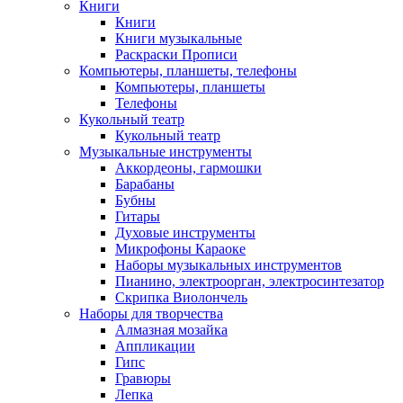
Книги
Книги
Книги музыкальные
Раскраски Прописи
Компьютеры, планшеты, телефоны
Компьютеры, планшеты
Телефоны
Кукольный театр
Кукольный театр
Музыкальные инструменты
Аккордеоны, гармошки
Барабаны
Бубны
Гитары
Духовые инструменты
Микрофоны Караоке
Наборы музыкальных инструментов
Пианино, электроорган, электросинтезатор
Скрипка Виолончель
Наборы для творчества
Алмазная мозайка
Аппликации
Гипс
Гравюры
Лепка