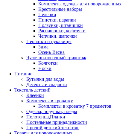
Комплекты одежды для новорожденных
Крестильные наборы
Пеленки
Пинетки, царапки
Ползунки, штанишки
Распашонки, кофточки
Чепчики, шапочки
Перчатки и рукавицы
Зима
Осень-Весна
Чулочно-носочный трикотаж
Колготки
Носки
Питание
Бутылки для воды
Десерты и сладости
Текстиль детский
Клеенки
Комплекты в кроватку
Комплекты в кроватку 7 предметов
Одеяла, подушки, пледы
Полотенца,Платки
Постельные принадлежности
Прочий детский текстиль
Товары для новорожденных