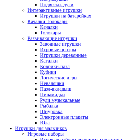
Подвески, дуги
Интерактивные игрушки
Игрушки на батарейках
Качалки Толокары
Качалки
Толокары
Развивающие игрушки
Заводные игрушки
Игровые центры
Игрушки деревянные
Каталки
Коврики-пазл
Кубики
Логические игры
Неваляшки
Пазл-вкладыш
Пирамидки
Рули музыкальные
Рыбалка
Шнуровка
Электронные плакаты
Юла
Игрушки для мальчиков
Игровые наборы
Игровые наборы военного, солдатики