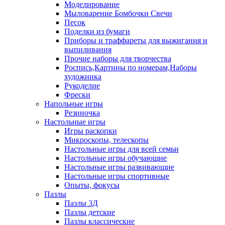
Моделирование
Мыловарение Бомбочки Свечи
Песок
Поделки из бумаги
Приборы и траффареты для выжигания и
выпиливания
Прочие наборы для творчества
Роспись,Картины по номерам,Наборы
художника
Рукоделие
Фрески
Напольные игры
Резиночка
Настольные игры
Игры раскопки
Микроскопы, телескопы
Настольные игры для всей семьи
Настольные игры обучающие
Настольные игры развивающие
Настольные игры спортивные
Опыты, фокусы
Пазлы
Пазлы 3Д
Пазлы детские
Пазлы классические