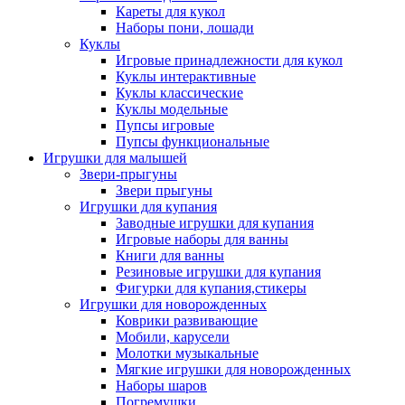
Кареты для кукол
Наборы пони, лошади
Куклы
Игровые принадлежности для кукол
Куклы интерактивные
Куклы классические
Куклы модельные
Пупсы игровые
Пупсы функциональные
Игрушки для малышей
Звери-прыгуны
Звери прыгуны
Игрушки для купания
Заводные игрушки для купания
Игровые наборы для ванны
Книги для ванны
Резиновые игрушки для купания
Фигурки для купания,стикеры
Игрушки для новорожденных
Коврики развивающие
Мобили, карусели
Молотки музыкальные
Мягкие игрушки для новорожденных
Наборы шаров
Погремушки