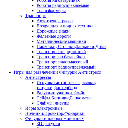
Роботы на батарейках
Роботы радиоуправляемые
Трансформеры
Транспорт
Автотреки, трассы
Воздушная и водная техника
Дорожные знаки
Железные дороги
Металлические машинки
Парковки, Стоянки,Заправки,Дома
Транспорт инерционный
Транспорт на батарейках
Транспорт пластмассовый
Транспорт радиоуправляемый
Игры для развлечений Фигурки Антистресс
Антистрессы
Игрушки антистрессы, мялки,
тянучки,фингерборд
Радуги-пружинки, йо-йо
Сейфы,Копилки,Банкоматы
Слаймы, лизуны
Игры электронные
Ночники,Проектор,Фонарики
Фигурки и наборы животных
3D фигурки