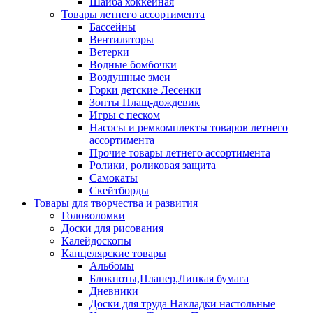
Шайба хоккейная
Товары летнего ассортимента
Бассейны
Вентиляторы
Ветерки
Водные бомбочки
Воздушные змеи
Горки детские Лесенки
Зонты Плащ-дождевик
Игры с песком
Насосы и ремкомплекты товаров летнего
ассортимента
Прочие товары летнего ассортимента
Ролики, роликовая защита
Самокаты
Скейтборды
Товары для творчества и развития
Головоломки
Доски для рисования
Калейдоскопы
Канцелярские товары
Альбомы
Блокноты,Планер,Липкая бумага
Дневники
Доски для труда Накладки настольные