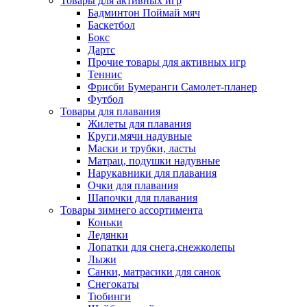
Товары для активных игр
Бадминтон Поймай мяч
Баскетбол
Бокс
Дартс
Прочие товары для активных игр
Теннис
Фрисби Бумеранги Самолет-планер
Футбол
Товары для плавания
Жилеты для плавания
Круги,мячи надувные
Маски и трубки, ласты
Матрац, подушки надувные
Нарукавники для плавания
Очки для плавания
Шапочки для плавания
Товары зимнего ассортимента
Коньки
Ледянки
Лопатки для снега,снежколепы
Лыжи
Санки, матрасики для санок
Снегокаты
Тюбинги