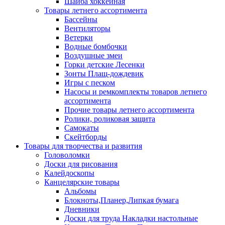
Шайба хоккейная
Товары летнего ассортимента
Бассейны
Вентиляторы
Ветерки
Водные бомбочки
Воздушные змеи
Горки детские Лесенки
Зонты Плащ-дождевик
Игры с песком
Насосы и ремкомплекты товаров летнего
ассортимента
Прочие товары летнего ассортимента
Ролики, роликовая защита
Самокаты
Скейтборды
Товары для творчества и развития
Головоломки
Доски для рисования
Калейдоскопы
Канцелярские товары
Альбомы
Блокноты,Планер,Липкая бумага
Дневники
Доски для труда Накладки настольные