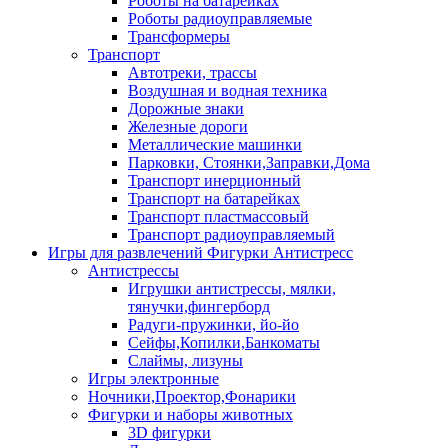
Роботы на батарейках
Роботы радиоуправляемые
Трансформеры
Транспорт
Автотреки, трассы
Воздушная и водная техника
Дорожные знаки
Железные дороги
Металлические машинки
Парковки, Стоянки,Заправки,Дома
Транспорт инерционный
Транспорт на батарейках
Транспорт пластмассовый
Транспорт радиоуправляемый
Игры для развлечений Фигурки Антистресс
Антистрессы
Игрушки антистрессы, мялки,
тянучки,фингерборд
Радуги-пружинки, йо-йо
Сейфы,Копилки,Банкоматы
Слаймы, лизуны
Игры электронные
Ночники,Проектор,Фонарики
Фигурки и наборы животных
3D фигурки