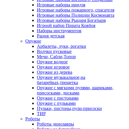
Игровые наборы ниндзя
Игровые наборы пожарного, спасателя
Игровые наборы Полиции Космонавта
Игровые наборы Рыцаря Богатыря
Игроой набор Пирата Ковбоя
Наборы инструментов
Рация детская
Оружие
Арбалеты, луки, рогатки
Волчки пусковые
Мечи, Сабли,Топор
Оружие водное
Оружие игровое
Оружие из дерева
Оружие музыкальное,на
батарейках,трещетка
Оружие с мягкими пулями, шариками,
присосками, дисками
Оружие с пистонами
Оружие с пульками
Пульки, пистоны,пули-присоски
ТИР
Роботы
Роботы динозавры