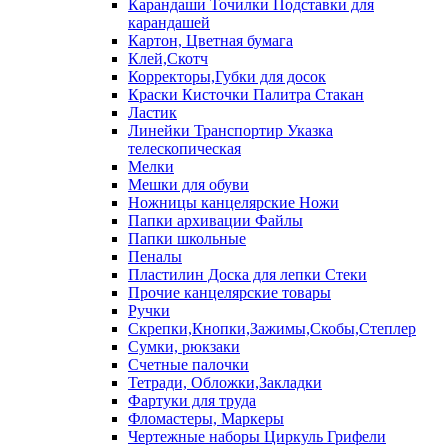
Карандаши Точилки Подставки для
карандашей
Картон, Цветная бумага
Клей,Скотч
Корректоры,Губки для досок
Краски Кисточки Палитра Стакан
Ластик
Линейки Транспортир Указка
телескопическая
Мелки
Мешки для обуви
Ножницы канцелярские Ножи
Папки архивации Файлы
Папки школьные
Пеналы
Пластилин Доска для лепки Стеки
Прочие канцелярские товары
Ручки
Скрепки,Кнопки,Зажимы,Скобы,Степлер
Сумки, рюкзаки
Счетные палочки
Тетради, Обложки,Закладки
Фартуки для труда
Фломастеры, Маркеры
Чертежные наборы Циркуль Грифели