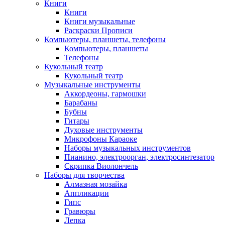
Книги
Книги
Книги музыкальные
Раскраски Прописи
Компьютеры, планшеты, телефоны
Компьютеры, планшеты
Телефоны
Кукольный театр
Кукольный театр
Музыкальные инструменты
Аккордеоны, гармошки
Барабаны
Бубны
Гитары
Духовые инструменты
Микрофоны Караоке
Наборы музыкальных инструментов
Пианино, электроорган, электросинтезатор
Скрипка Виолончель
Наборы для творчества
Алмазная мозайка
Аппликации
Гипс
Гравюры
Лепка