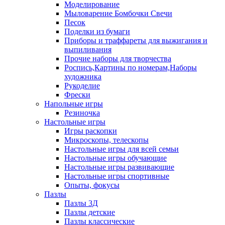
Моделирование
Мыловарение Бомбочки Свечи
Песок
Поделки из бумаги
Приборы и траффареты для выжигания и
выпиливания
Прочие наборы для творчества
Роспись,Картины по номерам,Наборы
художника
Рукоделие
Фрески
Напольные игры
Резиночка
Настольные игры
Игры раскопки
Микроскопы, телескопы
Настольные игры для всей семьи
Настольные игры обучающие
Настольные игры развивающие
Настольные игры спортивные
Опыты, фокусы
Пазлы
Пазлы 3Д
Пазлы детские
Пазлы классические