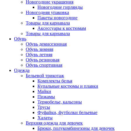
Новогодние украшения
Новогодние гирлянды
Новогодняя упаковка
Пакеты новогодние
Товары для карнавала
Аксессуары к костюмам
Товары для карнавала
Обувь
Обувь демисезонная
Обувь зимняя
Обувь летняя
Обувь резиновая
Обувь спортивная
Одежда
Бельевой трикотаж
Комплекты белья
Купальные костюмы и плавки
Майки
Пижамы
Термобелье, кальсоны
Трусы
Фуфайки, футболки бельевые
Халаты
Верхняя одежда для девочек
Брюки, полукомбинезоны для девочек