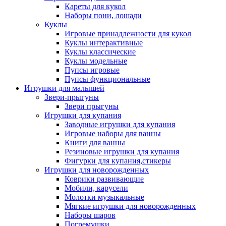
Кареты для кукол
Наборы пони, лошади
Куклы
Игровые принадлежности для кукол
Куклы интерактивные
Куклы классические
Куклы модельные
Пупсы игровые
Пупсы функциональные
Игрушки для малышей
Звери-прыгуны
Звери прыгуны
Игрушки для купания
Заводные игрушки для купания
Игровые наборы для ванны
Книги для ванны
Резиновые игрушки для купания
Фигурки для купания,стикеры
Игрушки для новорожденных
Коврики развивающие
Мобили, карусели
Молотки музыкальные
Мягкие игрушки для новорожденных
Наборы шаров
Погремушки