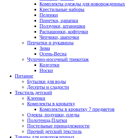
Комплекты одежды для новорожденных
Крестильные наборы
Пеленки
Пинетки, царапки
Ползунки, штанишки
Распашонки, кофточки
Чепчики, шапочки
Перчатки и рукавицы
Зима
Осень-Весна
Чулочно-носочный трикотаж
Колготки
Носки
Питание
Бутылки для воды
Десерты и сладости
Текстиль детский
Клеенки
Комплекты в кроватку
Комплекты в кроватку 7 предметов
Одеяла, подушки, пледы
Полотенца,Платки
Постельные принадлежности
Прочий детский текстиль
Товары для новорожденных