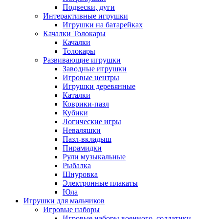
Подвески, дуги
Интерактивные игрушки
Игрушки на батарейках
Качалки Толокары
Качалки
Толокары
Развивающие игрушки
Заводные игрушки
Игровые центры
Игрушки деревянные
Каталки
Коврики-пазл
Кубики
Логические игры
Неваляшки
Пазл-вкладыш
Пирамидки
Рули музыкальные
Рыбалка
Шнуровка
Электронные плакаты
Юла
Игрушки для мальчиков
Игровые наборы
Игровые наборы военного, солдатики