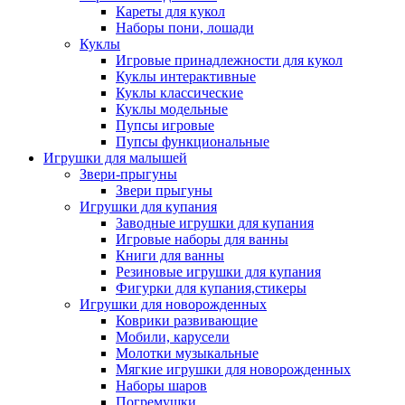
Кареты для кукол
Наборы пони, лошади
Куклы
Игровые принадлежности для кукол
Куклы интерактивные
Куклы классические
Куклы модельные
Пупсы игровые
Пупсы функциональные
Игрушки для малышей
Звери-прыгуны
Звери прыгуны
Игрушки для купания
Заводные игрушки для купания
Игровые наборы для ванны
Книги для ванны
Резиновые игрушки для купания
Фигурки для купания,стикеры
Игрушки для новорожденных
Коврики развивающие
Мобили, карусели
Молотки музыкальные
Мягкие игрушки для новорожденных
Наборы шаров
Погремушки