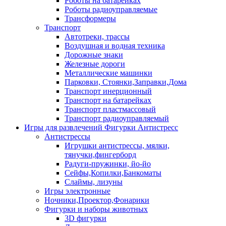
Роботы на батарейках
Роботы радиоуправляемые
Трансформеры
Транспорт
Автотреки, трассы
Воздушная и водная техника
Дорожные знаки
Железные дороги
Металлические машинки
Парковки, Стоянки,Заправки,Дома
Транспорт инерционный
Транспорт на батарейках
Транспорт пластмассовый
Транспорт радиоуправляемый
Игры для развлечений Фигурки Антистресс
Антистрессы
Игрушки антистрессы, мялки,
тянучки,фингерборд
Радуги-пружинки, йо-йо
Сейфы,Копилки,Банкоматы
Слаймы, лизуны
Игры электронные
Ночники,Проектор,Фонарики
Фигурки и наборы животных
3D фигурки