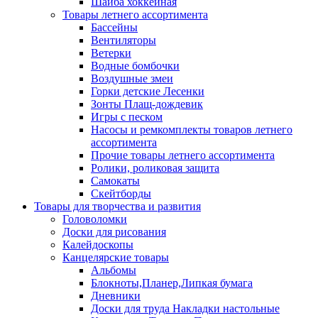
Шайба хоккейная
Товары летнего ассортимента
Бассейны
Вентиляторы
Ветерки
Водные бомбочки
Воздушные змеи
Горки детские Лесенки
Зонты Плащ-дождевик
Игры с песком
Насосы и ремкомплекты товаров летнего
ассортимента
Прочие товары летнего ассортимента
Ролики, роликовая защита
Самокаты
Скейтборды
Товары для творчества и развития
Головоломки
Доски для рисования
Калейдоскопы
Канцелярские товары
Альбомы
Блокноты,Планер,Липкая бумага
Дневники
Доски для труда Накладки настольные