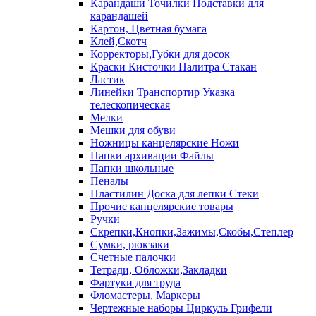
Карандаши Точилки Подставки для
карандашей
Картон, Цветная бумага
Клей,Скотч
Корректоры,Губки для досок
Краски Кисточки Палитра Стакан
Ластик
Линейки Транспортир Указка
телескопическая
Мелки
Мешки для обуви
Ножницы канцелярские Ножи
Папки архивации Файлы
Папки школьные
Пеналы
Пластилин Доска для лепки Стеки
Прочие канцелярские товары
Ручки
Скрепки,Кнопки,Зажимы,Скобы,Степлер
Сумки, рюкзаки
Счетные палочки
Тетради, Обложки,Закладки
Фартуки для труда
Фломастеры, Маркеры
Чертежные наборы Циркуль Грифели