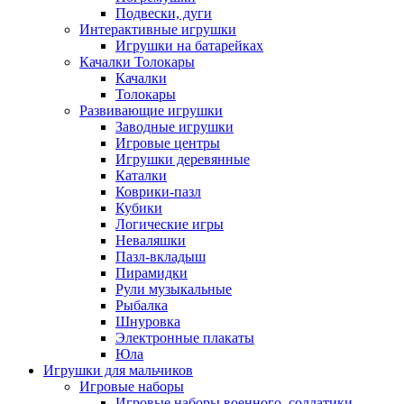
Подвески, дуги
Интерактивные игрушки
Игрушки на батарейках
Качалки Толокары
Качалки
Толокары
Развивающие игрушки
Заводные игрушки
Игровые центры
Игрушки деревянные
Каталки
Коврики-пазл
Кубики
Логические игры
Неваляшки
Пазл-вкладыш
Пирамидки
Рули музыкальные
Рыбалка
Шнуровка
Электронные плакаты
Юла
Игрушки для мальчиков
Игровые наборы
Игровые наборы военного, солдатики