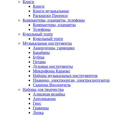
Книги
Книги
Книги музыкальные
Раскраски Прописи
Компьютеры, планшеты, телефоны
Компьютеры, планшеты
Телефоны
Кукольный театр
Кукольный театр
Музыкальные инструменты
Аккордеоны, гармошки
Барабаны
Бубны
Гитары
Духовые инструменты
Микрофоны Караоке
Наборы музыкальных инструментов
Пианино, электроорган, электросинтезатор
Скрипка Виолончель
Наборы для творчества
Алмазная мозайка
Аппликации
Гипс
Гравюры
Лепка