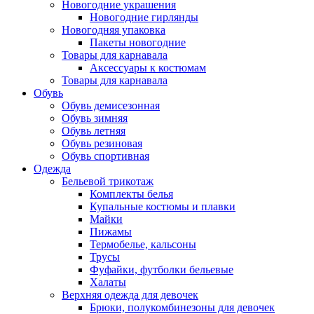
Новогодние украшения
Новогодние гирлянды
Новогодняя упаковка
Пакеты новогодние
Товары для карнавала
Аксессуары к костюмам
Товары для карнавала
Обувь
Обувь демисезонная
Обувь зимняя
Обувь летняя
Обувь резиновая
Обувь спортивная
Одежда
Бельевой трикотаж
Комплекты белья
Купальные костюмы и плавки
Майки
Пижамы
Термобелье, кальсоны
Трусы
Фуфайки, футболки бельевые
Халаты
Верхняя одежда для девочек
Брюки, полукомбинезоны для девочек