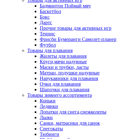
Товары для активных игр
Бадминтон Поймай мяч
Баскетбол
Бокс
Дартс
Прочие товары для активных игр
Теннис
Фрисби Бумеранги Самолет-планер
Футбол
Товары для плавания
Жилеты для плавания
Круги,мячи надувные
Маски и трубки, ласты
Матрац, подушки надувные
Нарукавники для плавания
Очки для плавания
Шапочки для плавания
Товары зимнего ассортимента
Коньки
Ледянки
Лопатки для снега,снежколепы
Лыжи
Санки, матрасики для санок
Снегокаты
Тюбинги