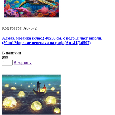
Код товара: А07572
Алмаз. мозаика (клас.) 40х50 см, с подр.,с част.заполн.
(30цв) Морские черепахи на рифе(Арт.НД-0597)
В наличии
855
В корзину