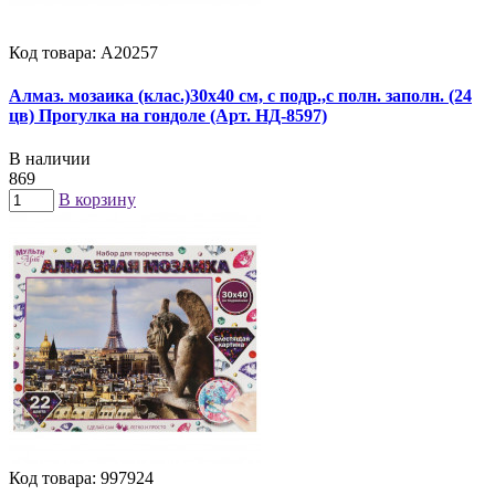
Код товара: А20257
Алмаз. мозаика (клас.)30х40 см, c подр.,с полн. заполн. (24
цв) Прогулка на гондоле (Арт. НД-8597)
В наличии
869
В корзину
Код товара: 997924