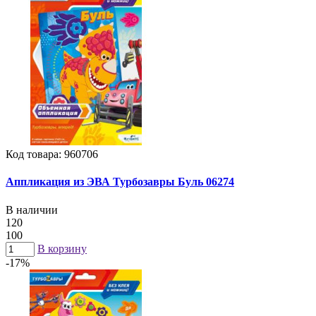
Код товара: 960706
Аппликация из ЭВА Турбозавры Буль 06274
В наличии
120
100
В корзину
-17%