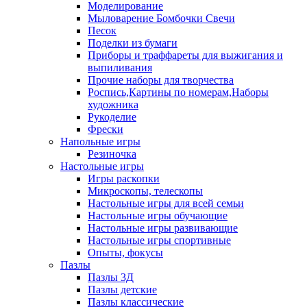
Моделирование
Мыловарение Бомбочки Свечи
Песок
Поделки из бумаги
Приборы и траффареты для выжигания и
выпиливания
Прочие наборы для творчества
Роспись,Картины по номерам,Наборы
художника
Рукоделие
Фрески
Напольные игры
Резиночка
Настольные игры
Игры раскопки
Микроскопы, телескопы
Настольные игры для всей семьи
Настольные игры обучающие
Настольные игры развивающие
Настольные игры спортивные
Опыты, фокусы
Пазлы
Пазлы 3Д
Пазлы детские
Пазлы классические