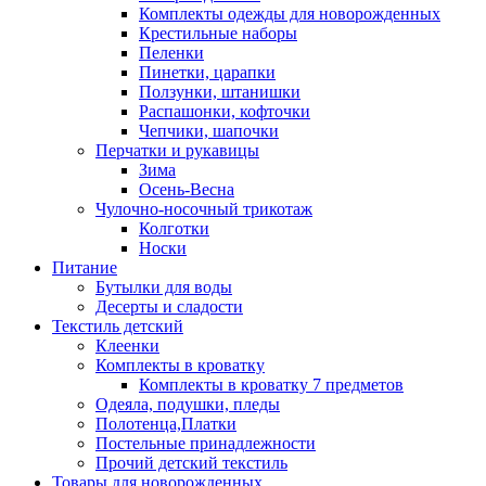
Комплекты одежды для новорожденных
Крестильные наборы
Пеленки
Пинетки, царапки
Ползунки, штанишки
Распашонки, кофточки
Чепчики, шапочки
Перчатки и рукавицы
Зима
Осень-Весна
Чулочно-носочный трикотаж
Колготки
Носки
Питание
Бутылки для воды
Десерты и сладости
Текстиль детский
Клеенки
Комплекты в кроватку
Комплекты в кроватку 7 предметов
Одеяла, подушки, пледы
Полотенца,Платки
Постельные принадлежности
Прочий детский текстиль
Товары для новорожденных