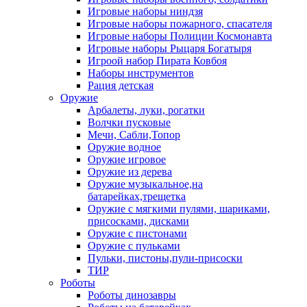
Игровые наборы ниндзя
Игровые наборы пожарного, спасателя
Игровые наборы Полиции Космонавта
Игровые наборы Рыцаря Богатыря
Игроой набор Пирата Ковбоя
Наборы инструментов
Рация детская
Оружие
Арбалеты, луки, рогатки
Волчки пусковые
Мечи, Сабли,Топор
Оружие водное
Оружие игровое
Оружие из дерева
Оружие музыкальное,на
батарейках,трещетка
Оружие с мягкими пулями, шариками,
присосками, дисками
Оружие с пистонами
Оружие с пульками
Пульки, пистоны,пули-присоски
ТИР
Роботы
Роботы динозавры