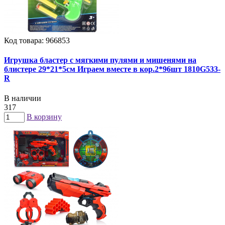
Код товара: 966853
Игрушка бластер с мягкими пулями и мишенями на
блистере 29*21*5см Играем вместе в кор.2*96шт 1810G533-
R
В наличии
317
В корзину