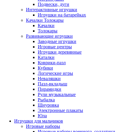
Подвески, дуги
Интерактивные игрушки
Игрушки на батарейках
Качалки Толокары
Качалки
Толокары
Развивающие игрушки
Заводные игрушки
Игровые центры
Игрушки деревянные
Каталки
Коврики-пазл
Кубики
Логические игры
Неваляшки
Пазл-вкладыш
Пирамидки
Рули музыкальные
Рыбалка
Шнуровка
Электронные плакаты
Юла
Игрушки для мальчиков
Игровые наборы
Игровые наборы военного, солдатики