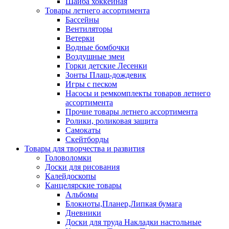
Шайба хоккейная
Товары летнего ассортимента
Бассейны
Вентиляторы
Ветерки
Водные бомбочки
Воздушные змеи
Горки детские Лесенки
Зонты Плащ-дождевик
Игры с песком
Насосы и ремкомплекты товаров летнего
ассортимента
Прочие товары летнего ассортимента
Ролики, роликовая защита
Самокаты
Скейтборды
Товары для творчества и развития
Головоломки
Доски для рисования
Калейдоскопы
Канцелярские товары
Альбомы
Блокноты,Планер,Липкая бумага
Дневники
Доски для труда Накладки настольные