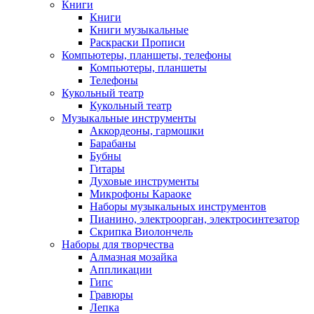
Книги
Книги
Книги музыкальные
Раскраски Прописи
Компьютеры, планшеты, телефоны
Компьютеры, планшеты
Телефоны
Кукольный театр
Кукольный театр
Музыкальные инструменты
Аккордеоны, гармошки
Барабаны
Бубны
Гитары
Духовые инструменты
Микрофоны Караоке
Наборы музыкальных инструментов
Пианино, электроорган, электросинтезатор
Скрипка Виолончель
Наборы для творчества
Алмазная мозайка
Аппликации
Гипс
Гравюры
Лепка