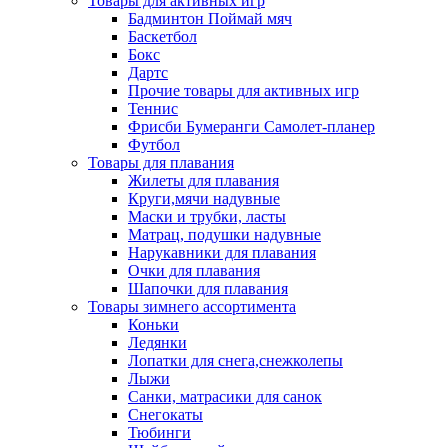
Товары для активных игр
Бадминтон Поймай мяч
Баскетбол
Бокс
Дартс
Прочие товары для активных игр
Теннис
Фрисби Бумеранги Самолет-планер
Футбол
Товары для плавания
Жилеты для плавания
Круги,мячи надувные
Маски и трубки, ласты
Матрац, подушки надувные
Нарукавники для плавания
Очки для плавания
Шапочки для плавания
Товары зимнего ассортимента
Коньки
Ледянки
Лопатки для снега,снежколепы
Лыжи
Санки, матрасики для санок
Снегокаты
Тюбинги