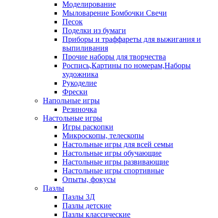
Моделирование
Мыловарение Бомбочки Свечи
Песок
Поделки из бумаги
Приборы и траффареты для выжигания и
выпиливания
Прочие наборы для творчества
Роспись,Картины по номерам,Наборы
художника
Рукоделие
Фрески
Напольные игры
Резиночка
Настольные игры
Игры раскопки
Микроскопы, телескопы
Настольные игры для всей семьи
Настольные игры обучающие
Настольные игры развивающие
Настольные игры спортивные
Опыты, фокусы
Пазлы
Пазлы 3Д
Пазлы детские
Пазлы классические