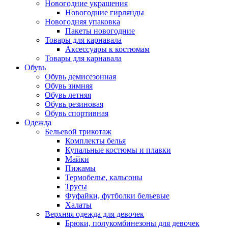
Новогодние украшения
Новогодние гирлянды
Новогодняя упаковка
Пакеты новогодние
Товары для карнавала
Аксессуары к костюмам
Товары для карнавала
Обувь
Обувь демисезонная
Обувь зимняя
Обувь летняя
Обувь резиновая
Обувь спортивная
Одежда
Бельевой трикотаж
Комплекты белья
Купальные костюмы и плавки
Майки
Пижамы
Термобелье, кальсоны
Трусы
Фуфайки, футболки бельевые
Халаты
Верхняя одежда для девочек
Брюки, полукомбинезоны для девочек