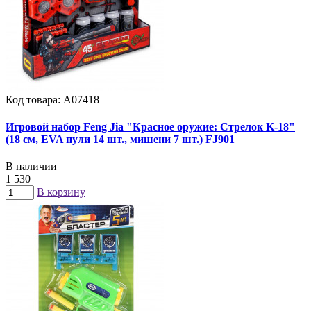
Код товара: А07418
Игровой набор Feng Jia "Красное оружие: Стрелок K-18"
(18 см, EVA пули 14 шт., мишени 7 шт.) FJ901
В наличии
1 530
В корзину