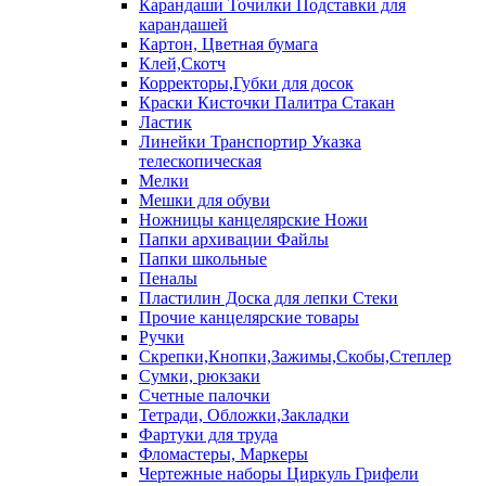
Карандаши Точилки Подставки для
карандашей
Картон, Цветная бумага
Клей,Скотч
Корректоры,Губки для досок
Краски Кисточки Палитра Стакан
Ластик
Линейки Транспортир Указка
телескопическая
Мелки
Мешки для обуви
Ножницы канцелярские Ножи
Папки архивации Файлы
Папки школьные
Пеналы
Пластилин Доска для лепки Стеки
Прочие канцелярские товары
Ручки
Скрепки,Кнопки,Зажимы,Скобы,Степлер
Сумки, рюкзаки
Счетные палочки
Тетради, Обложки,Закладки
Фартуки для труда
Фломастеры, Маркеры
Чертежные наборы Циркуль Грифели