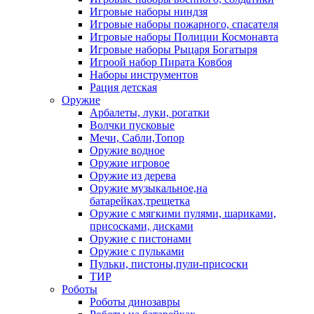
Игровые наборы ниндзя
Игровые наборы пожарного, спасателя
Игровые наборы Полиции Космонавта
Игровые наборы Рыцаря Богатыря
Игроой набор Пирата Ковбоя
Наборы инструментов
Рация детская
Оружие
Арбалеты, луки, рогатки
Волчки пусковые
Мечи, Сабли,Топор
Оружие водное
Оружие игровое
Оружие из дерева
Оружие музыкальное,на
батарейках,трещетка
Оружие с мягкими пулями, шариками,
присосками, дисками
Оружие с пистонами
Оружие с пульками
Пульки, пистоны,пули-присоски
ТИР
Роботы
Роботы динозавры