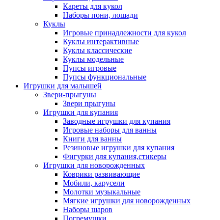
Кареты для кукол
Наборы пони, лошади
Куклы
Игровые принадлежности для кукол
Куклы интерактивные
Куклы классические
Куклы модельные
Пупсы игровые
Пупсы функциональные
Игрушки для малышей
Звери-прыгуны
Звери прыгуны
Игрушки для купания
Заводные игрушки для купания
Игровые наборы для ванны
Книги для ванны
Резиновые игрушки для купания
Фигурки для купания,стикеры
Игрушки для новорожденных
Коврики развивающие
Мобили, карусели
Молотки музыкальные
Мягкие игрушки для новорожденных
Наборы шаров
Погремушки