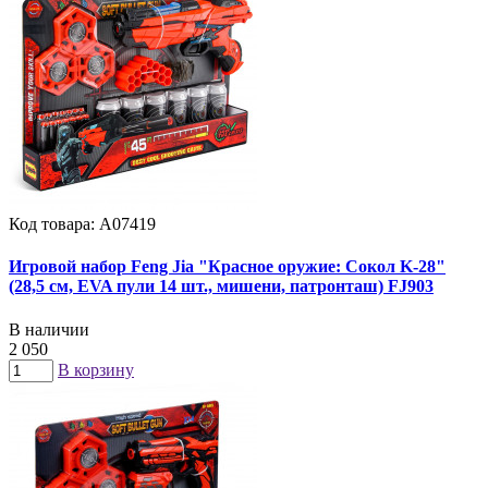
Код товара: А07419
Игровой набор Feng Jia "Красное оружие: Сокол K-28"
(28,5 см, EVA пули 14 шт., мишени, патронташ) FJ903
В наличии
2 050
В корзину