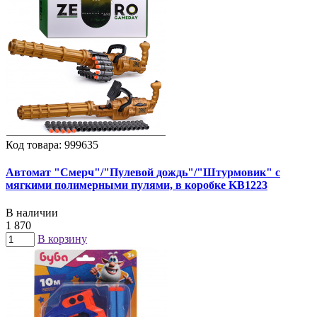
Код товара: 999635
Автомат "Смерч"/"Пулевой дождь"/"Штурмовик" с
мягкими полимерными пулями, в коробке KB1223
В наличии
1 870
В корзину