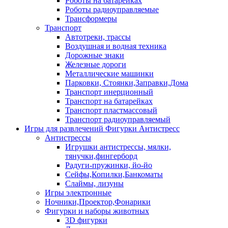
Роботы на батарейках
Роботы радиоуправляемые
Трансформеры
Транспорт
Автотреки, трассы
Воздушная и водная техника
Дорожные знаки
Железные дороги
Металлические машинки
Парковки, Стоянки,Заправки,Дома
Транспорт инерционный
Транспорт на батарейках
Транспорт пластмассовый
Транспорт радиоуправляемый
Игры для развлечений Фигурки Антистресс
Антистрессы
Игрушки антистрессы, мялки,
тянучки,фингерборд
Радуги-пружинки, йо-йо
Сейфы,Копилки,Банкоматы
Слаймы, лизуны
Игры электронные
Ночники,Проектор,Фонарики
Фигурки и наборы животных
3D фигурки