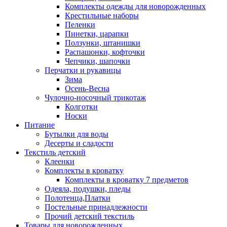
Комплекты одежды для новорожденных
Крестильные наборы
Пеленки
Пинетки, царапки
Ползунки, штанишки
Распашонки, кофточки
Чепчики, шапочки
Перчатки и рукавицы
Зима
Осень-Весна
Чулочно-носочный трикотаж
Колготки
Носки
Питание
Бутылки для воды
Десерты и сладости
Текстиль детский
Клеенки
Комплекты в кроватку
Комплекты в кроватку 7 предметов
Одеяла, подушки, пледы
Полотенца,Платки
Постельные принадлежности
Прочий детский текстиль
Товары для новорожденных