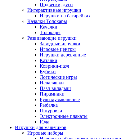
Подвески, дуги
Интерактивные игрушки
Игрушки на батарейках
Качалки Толокары
Качалки
Толокары
Развивающие игрушки
Заводные игрушки
Игровые центры
Игрушки деревянные
Каталки
Коврики-пазл
Кубики
Логические игры
Неваляшки
Пазл-вкладыш
Пирамидки
Рули музыкальные
Рыбалка
Шнуровка
Электронные плакаты
Юла
Игрушки для мальчиков
Игровые наборы
Игровые наборы военного, солдатики