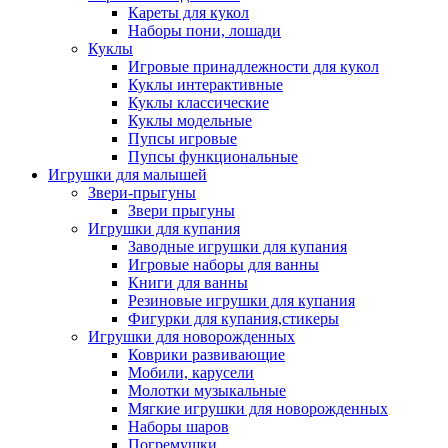
Кареты для кукол
Наборы пони, лошади
Куклы
Игровые принадлежности для кукол
Куклы интерактивные
Куклы классические
Куклы модельные
Пупсы игровые
Пупсы функциональные
Игрушки для малышей
Звери-прыгуны
Звери прыгуны
Игрушки для купания
Заводные игрушки для купания
Игровые наборы для ванны
Книги для ванны
Резиновые игрушки для купания
Фигурки для купания,стикеры
Игрушки для новорожденных
Коврики развивающие
Мобили, карусели
Молотки музыкальные
Мягкие игрушки для новорожденных
Наборы шаров
Погремушки