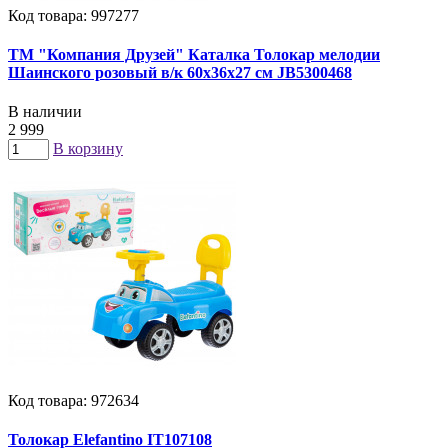
Код товара: 997277
ТМ "Компания Друзей" Каталка Толокар мелодии
Шаинского розовый в/к 60х36х27 см JB5300468
В наличии
2 999
В корзину
Код товара: 972634
Толокар Elefantino IT107108