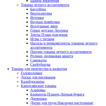
Шайба хоккейная
Товары летнего ассортимента
Бассейны
Вентиляторы
Ветерки
Водные бомбочки
Воздушные змеи
Горки детские Лесенки
Зонты Плащ-дождевик
Игры с песком
Насосы и ремкомплекты товаров летнего
ассортимента
Прочие товары летнего ассортимента
Ролики, роликовая защита
Самокаты
Скейтборды
Товары для творчества и развития
Головоломки
Доски для рисования
Калейдоскопы
Канцелярские товары
Альбомы
Блокноты,Планер,Липкая бумага
Дневники
Доски для труда Накладки настольные