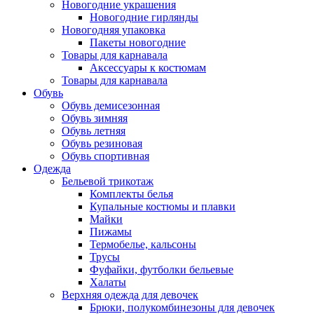
Новогодние украшения
Новогодние гирлянды
Новогодняя упаковка
Пакеты новогодние
Товары для карнавала
Аксессуары к костюмам
Товары для карнавала
Обувь
Обувь демисезонная
Обувь зимняя
Обувь летняя
Обувь резиновая
Обувь спортивная
Одежда
Бельевой трикотаж
Комплекты белья
Купальные костюмы и плавки
Майки
Пижамы
Термобелье, кальсоны
Трусы
Фуфайки, футболки бельевые
Халаты
Верхняя одежда для девочек
Брюки, полукомбинезоны для девочек