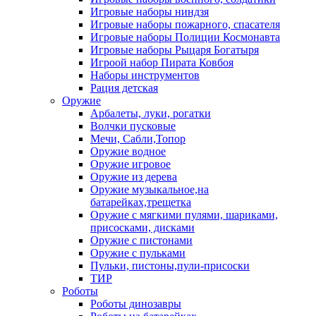
Игровые наборы ниндзя
Игровые наборы пожарного, спасателя
Игровые наборы Полиции Космонавта
Игровые наборы Рыцаря Богатыря
Игроой набор Пирата Ковбоя
Наборы инструментов
Рация детская
Оружие
Арбалеты, луки, рогатки
Волчки пусковые
Мечи, Сабли,Топор
Оружие водное
Оружие игровое
Оружие из дерева
Оружие музыкальное,на
батарейках,трещетка
Оружие с мягкими пулями, шариками,
присосками, дисками
Оружие с пистонами
Оружие с пульками
Пульки, пистоны,пули-присоски
ТИР
Роботы
Роботы динозавры