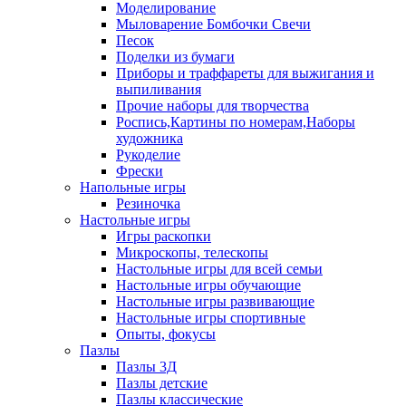
Моделирование
Мыловарение Бомбочки Свечи
Песок
Поделки из бумаги
Приборы и траффареты для выжигания и
выпиливания
Прочие наборы для творчества
Роспись,Картины по номерам,Наборы
художника
Рукоделие
Фрески
Напольные игры
Резиночка
Настольные игры
Игры раскопки
Микроскопы, телескопы
Настольные игры для всей семьи
Настольные игры обучающие
Настольные игры развивающие
Настольные игры спортивные
Опыты, фокусы
Пазлы
Пазлы 3Д
Пазлы детские
Пазлы классические