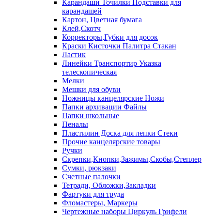
Карандаши Точилки Подставки для
карандашей
Картон, Цветная бумага
Клей,Скотч
Корректоры,Губки для досок
Краски Кисточки Палитра Стакан
Ластик
Линейки Транспортир Указка
телескопическая
Мелки
Мешки для обуви
Ножницы канцелярские Ножи
Папки архивации Файлы
Папки школьные
Пеналы
Пластилин Доска для лепки Стеки
Прочие канцелярские товары
Ручки
Скрепки,Кнопки,Зажимы,Скобы,Степлер
Сумки, рюкзаки
Счетные палочки
Тетради, Обложки,Закладки
Фартуки для труда
Фломастеры, Маркеры
Чертежные наборы Циркуль Грифели