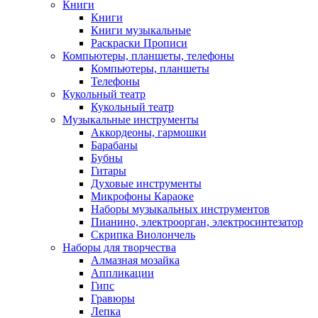
Книги
Книги
Книги музыкальные
Раскраски Прописи
Компьютеры, планшеты, телефоны
Компьютеры, планшеты
Телефоны
Кукольный театр
Кукольный театр
Музыкальные инструменты
Аккордеоны, гармошки
Барабаны
Бубны
Гитары
Духовые инструменты
Микрофоны Караоке
Наборы музыкальных инструментов
Пианино, электроорган, электросинтезатор
Скрипка Виолончель
Наборы для творчества
Алмазная мозайка
Аппликации
Гипс
Гравюры
Лепка