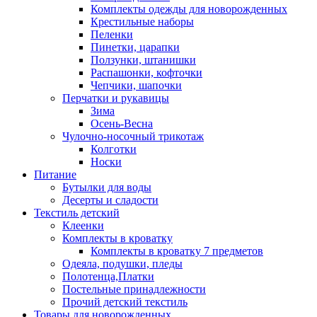
Комплекты одежды для новорожденных
Крестильные наборы
Пеленки
Пинетки, царапки
Ползунки, штанишки
Распашонки, кофточки
Чепчики, шапочки
Перчатки и рукавицы
Зима
Осень-Весна
Чулочно-носочный трикотаж
Колготки
Носки
Питание
Бутылки для воды
Десерты и сладости
Текстиль детский
Клеенки
Комплекты в кроватку
Комплекты в кроватку 7 предметов
Одеяла, подушки, пледы
Полотенца,Платки
Постельные принадлежности
Прочий детский текстиль
Товары для новорожденных