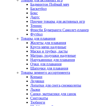
Товары для активных игр
Бадминтон Поймай мяч
Баскетбол
Бокс
Дартс
Прочие товары для активных игр
Теннис
Фрисби Бумеранги Самолет-планер
Футбол
Товары для плавания
Жилеты для плавания
Круги,мячи надувные
Маски и трубки, ласты
Матрац, подушки надувные
Нарукавники для плавания
Очки для плавания
Шапочки для плавания
Товары зимнего ассортимента
Коньки
Ледянки
Лопатки для снега,снежколепы
Лыжи
Санки, матрасики для санок
Снегокаты
Тюбинги