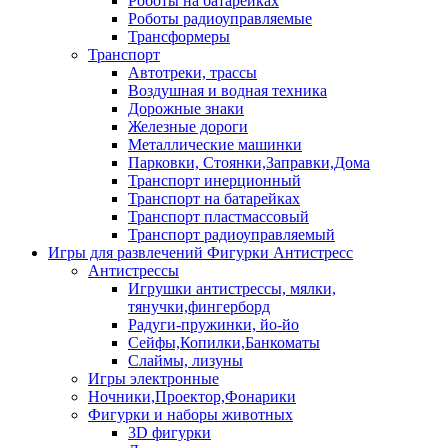
Роботы на батарейках
Роботы радиоуправляемые
Трансформеры
Транспорт
Автотреки, трассы
Воздушная и водная техника
Дорожные знаки
Железные дороги
Металлические машинки
Парковки, Стоянки,Заправки,Дома
Транспорт инерционный
Транспорт на батарейках
Транспорт пластмассовый
Транспорт радиоуправляемый
Игры для развлечений Фигурки Антистресс
Антистрессы
Игрушки антистрессы, мялки,
тянучки,фингерборд
Радуги-пружинки, йо-йо
Сейфы,Копилки,Банкоматы
Слаймы, лизуны
Игры электронные
Ночники,Проектор,Фонарики
Фигурки и наборы животных
3D фигурки