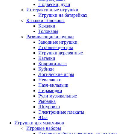
Подвески, дуги
Интерактивные игрушки
Игрушки на батарейках
Качалки Толокары
Качалки
Толокары
Развивающие игрушки
Заводные игрушки
Игровые центры
Игрушки деревянные
Каталки
Коврики-пазл
Кубики
Логические игры
Неваляшки
Пазл-вкладыш
Пирамидки
Рули музыкальные
Рыбалка
Шнуровка
Электронные плакаты
Юла
Игрушки для мальчиков
Игровые наборы
Игровые наборы военного, солдатики