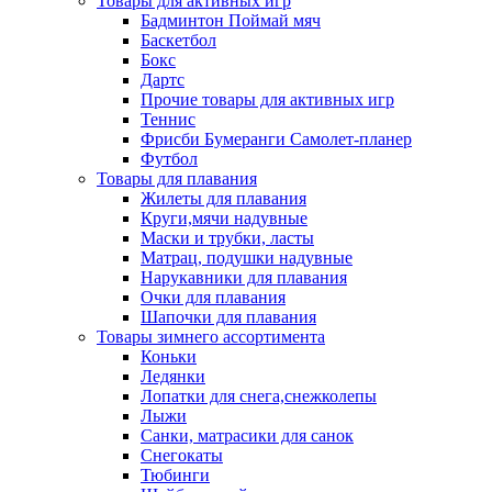
Товары для активных игр
Бадминтон Поймай мяч
Баскетбол
Бокс
Дартс
Прочие товары для активных игр
Теннис
Фрисби Бумеранги Самолет-планер
Футбол
Товары для плавания
Жилеты для плавания
Круги,мячи надувные
Маски и трубки, ласты
Матрац, подушки надувные
Нарукавники для плавания
Очки для плавания
Шапочки для плавания
Товары зимнего ассортимента
Коньки
Ледянки
Лопатки для снега,снежколепы
Лыжи
Санки, матрасики для санок
Снегокаты
Тюбинги