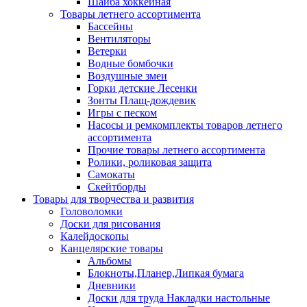
Шайба хоккейная
Товары летнего ассортимента
Бассейны
Вентиляторы
Ветерки
Водные бомбочки
Воздушные змеи
Горки детские Лесенки
Зонты Плащ-дождевик
Игры с песком
Насосы и ремкомплекты товаров летнего
ассортимента
Прочие товары летнего ассортимента
Ролики, роликовая защита
Самокаты
Скейтборды
Товары для творчества и развития
Головоломки
Доски для рисования
Калейдоскопы
Канцелярские товары
Альбомы
Блокноты,Планер,Липкая бумага
Дневники
Доски для труда Накладки настольные