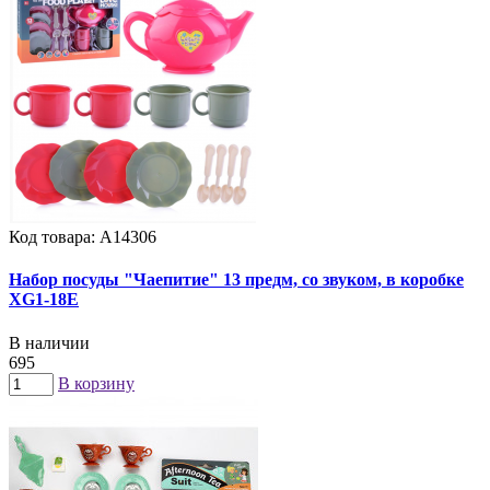
Код товара: А14306
Набор посуды "Чаепитие" 13 предм, со звуком, в коробке
XG1-18E
В наличии
695
В корзину