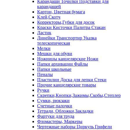
Карандаши Точилки Подставки для
карандашей
Картон, Цветная бумага
Клей,Скотч
Корректоры,Губки для досок
Краски Кисточки Палитра Стакан
Ластик
Линейки Транспортир Указка
телескопическая
Мелки
Мешки для обуви
Ножницы канцелярские Ножи
Папки архивации Файлы
Папки школьные
Пеналы
Пластилин Доска для лепки Стеки
Прочие канцелярские товары
Ручки
Скрепки,Кнопки,Зажимы,Скобы,Степлер
Сумки, рюкзаки
Счетные палочки
Тетради, Обложки,Закладки
Фартуки для труда
Фломастеры, Маркеры
Чертежные наборы Циркуль Грифели