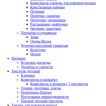
Комплекты одежды для новорожденных
Крестильные наборы
Пеленки
Пинетки, царапки
Ползунки, штанишки
Распашонки, кофточки
Чепчики, шапочки
Перчатки и рукавицы
Зима
Осень-Весна
Чулочно-носочный трикотаж
Колготки
Носки
Питание
Бутылки для воды
Десерты и сладости
Текстиль детский
Клеенки
Комплекты в кроватку
Комплекты в кроватку 7 предметов
Одеяла, подушки, пледы
Полотенца,Платки
Постельные принадлежности
Прочий детский текстиль
Товары для новорожденных