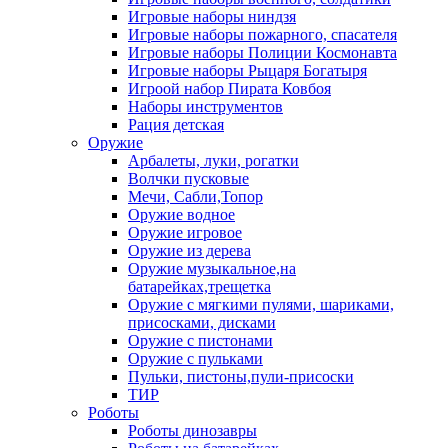
Игровые наборы ниндзя
Игровые наборы пожарного, спасателя
Игровые наборы Полиции Космонавта
Игровые наборы Рыцаря Богатыря
Игроой набор Пирата Ковбоя
Наборы инструментов
Рация детская
Оружие
Арбалеты, луки, рогатки
Волчки пусковые
Мечи, Сабли,Топор
Оружие водное
Оружие игровое
Оружие из дерева
Оружие музыкальное,на
батарейках,трещетка
Оружие с мягкими пулями, шариками,
присосками, дисками
Оружие с пистонами
Оружие с пульками
Пульки, пистоны,пули-присоски
ТИР
Роботы
Роботы динозавры