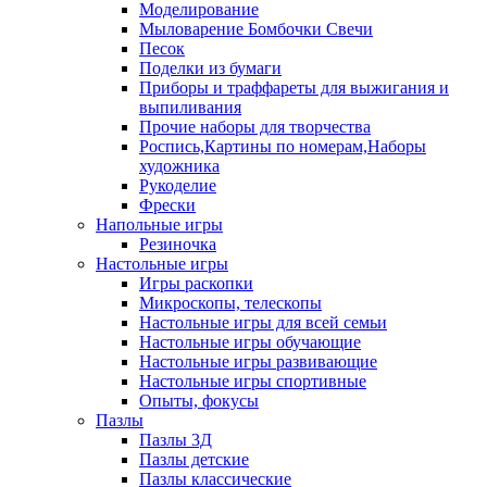
Моделирование
Мыловарение Бомбочки Свечи
Песок
Поделки из бумаги
Приборы и траффареты для выжигания и
выпиливания
Прочие наборы для творчества
Роспись,Картины по номерам,Наборы
художника
Рукоделие
Фрески
Напольные игры
Резиночка
Настольные игры
Игры раскопки
Микроскопы, телескопы
Настольные игры для всей семьи
Настольные игры обучающие
Настольные игры развивающие
Настольные игры спортивные
Опыты, фокусы
Пазлы
Пазлы 3Д
Пазлы детские
Пазлы классические