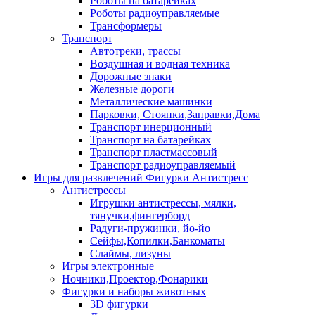
Роботы на батарейках
Роботы радиоуправляемые
Трансформеры
Транспорт
Автотреки, трассы
Воздушная и водная техника
Дорожные знаки
Железные дороги
Металлические машинки
Парковки, Стоянки,Заправки,Дома
Транспорт инерционный
Транспорт на батарейках
Транспорт пластмассовый
Транспорт радиоуправляемый
Игры для развлечений Фигурки Антистресс
Антистрессы
Игрушки антистрессы, мялки,
тянучки,фингерборд
Радуги-пружинки, йо-йо
Сейфы,Копилки,Банкоматы
Слаймы, лизуны
Игры электронные
Ночники,Проектор,Фонарики
Фигурки и наборы животных
3D фигурки