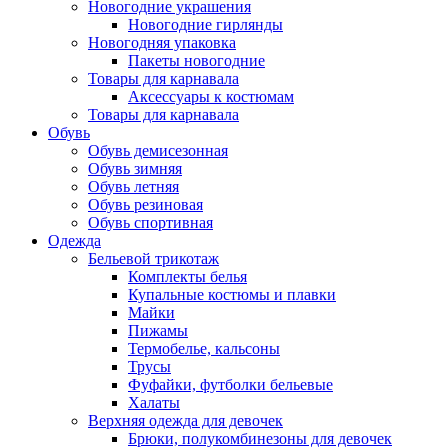
Новогодние украшения
Новогодние гирлянды
Новогодняя упаковка
Пакеты новогодние
Товары для карнавала
Аксессуары к костюмам
Товары для карнавала
Обувь
Обувь демисезонная
Обувь зимняя
Обувь летняя
Обувь резиновая
Обувь спортивная
Одежда
Бельевой трикотаж
Комплекты белья
Купальные костюмы и плавки
Майки
Пижамы
Термобелье, кальсоны
Трусы
Фуфайки, футболки бельевые
Халаты
Верхняя одежда для девочек
Брюки, полукомбинезоны для девочек