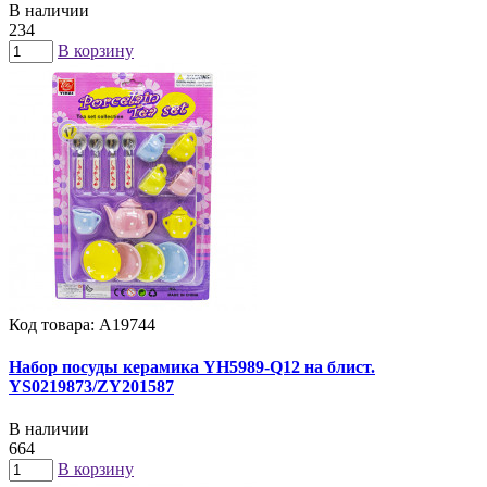
В наличии
234
В корзину
Код товара: А19744
Набор посуды керамика YH5989-Q12 на блист.
YS0219873/ZY201587
В наличии
664
В корзину