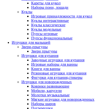
Кареты для кукол
Наборы пони, лошади
Куклы
Игровые принадлежности для кукол
Куклы интерактивные
Куклы классические
Куклы модельные
Пупсы игровые
Пупсы функциональные
Игрушки для малышей
Звери-прыгуны
Звери прыгуны
Игрушки для купания
Заводные игрушки для купания
Игровые наборы для ванны
Книги для ванны
Резиновые игрушки для купания
Фигурки для купания,стикеры
Игрушки для новорожденных
Коврики развивающие
Мобили, карусели
Молотки музыкальные
Мягкие игрушки для новорожденных
Наборы шаров
Погремушки