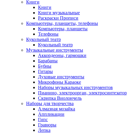
Книги
Книги
Книги музыкальные
Раскраски Прописи
Компьютеры, планшеты, телефоны
Компьютеры, планшеты
Телефоны
Кукольный театр
Кукольный театр
Музыкальные инструменты
Аккордеоны, гармошки
Барабаны
Бубны
Гитары
Духовые инструменты
Микрофоны Караоке
Наборы музыкальных инструментов
Пианино, электроорган, электросинтезатор
Скрипка Виолончель
Наборы для творчества
Алмазная мозайка
Аппликации
Гипс
Гравюры
Лепка