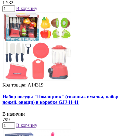
1 532
В корзину
Код товара: А14319
Набор посуды "Помощник" (соковыжималка, набор
ножей, овощи) в коробке GJJ-H-41
В наличии
799
В корзину