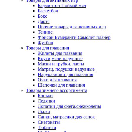
Товары для активных игр
Бадминтон Поймай мяч
Баскетбол
Бокс
Дартс
Прочие товары для активных игр
Теннис
Фрисби Бумеранги Самолет-планер
Футбол
Товары для плавания
Жилеты для плавания
Круги,мячи надувные
Маски и трубки, ласты
Матрац, подушки надувные
Нарукавники для плавания
Очки для плавания
Шапочки для плавания
Товары зимнего ассортимента
Коньки
Ледянки
Лопатки для снега,снежколепы
Лыжи
Санки, матрасики для санок
Снегокаты
Тюбинги