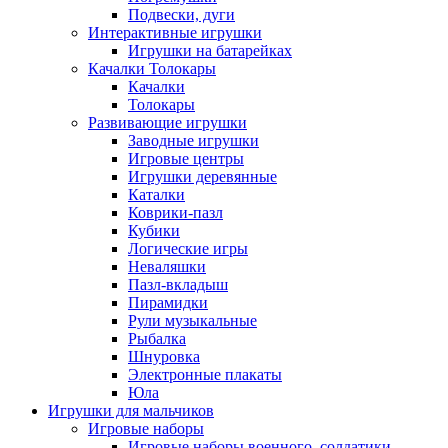
Подвески, дуги
Интерактивные игрушки
Игрушки на батарейках
Качалки Толокары
Качалки
Толокары
Развивающие игрушки
Заводные игрушки
Игровые центры
Игрушки деревянные
Каталки
Коврики-пазл
Кубики
Логические игры
Неваляшки
Пазл-вкладыш
Пирамидки
Рули музыкальные
Рыбалка
Шнуровка
Электронные плакаты
Юла
Игрушки для мальчиков
Игровые наборы
Игровые наборы военного, солдатики