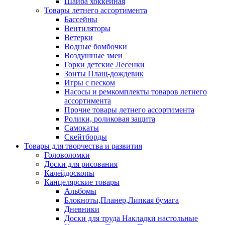
Шайба хоккейная
Товары летнего ассортимента
Бассейны
Вентиляторы
Ветерки
Водные бомбочки
Воздушные змеи
Горки детские Лесенки
Зонты Плащ-дождевик
Игры с песком
Насосы и ремкомплекты товаров летнего
ассортимента
Прочие товары летнего ассортимента
Ролики, роликовая защита
Самокаты
Скейтборды
Товары для творчества и развития
Головоломки
Доски для рисования
Калейдоскопы
Канцелярские товары
Альбомы
Блокноты,Планер,Липкая бумага
Дневники
Доски для труда Накладки настольные