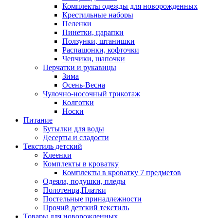
Комплекты одежды для новорожденных
Крестильные наборы
Пеленки
Пинетки, царапки
Ползунки, штанишки
Распашонки, кофточки
Чепчики, шапочки
Перчатки и рукавицы
Зима
Осень-Весна
Чулочно-носочный трикотаж
Колготки
Носки
Питание
Бутылки для воды
Десерты и сладости
Текстиль детский
Клеенки
Комплекты в кроватку
Комплекты в кроватку 7 предметов
Одеяла, подушки, пледы
Полотенца,Платки
Постельные принадлежности
Прочий детский текстиль
Товары для новорожденных