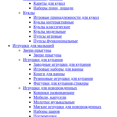
Кареты для кукол
Наборы пони, лошади
Куклы
Игровые принадлежности для кукол
Куклы интерактивные
Куклы классические
Куклы модельные
Пупсы игровые
Пупсы функциональные
Игрушки для малышей
Звери-прыгуны
Звери прыгуны
Игрушки для купания
Заводные игрушки для купания
Игровые наборы для ванны
Книги для ванны
Резиновые игрушки для купания
Фигурки для купания,стикеры
Игрушки для новорожденных
Коврики развивающие
Мобили, карусели
Молотки музыкальные
Мягкие игрушки для новорожденных
Наборы шаров
Погремушки