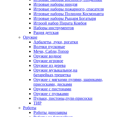
Игровые наборы ниндзя
Игровые наборы пожарного, спасателя
Игровые наборы Полиции Космонавта
Игровые наборы Рыцаря Богатыря
Игроой набор Пирата Ковбоя
Наборы инструментов
Рация детская
Оружие
Арбалеты, луки, рогатки
Волчки пусковые
Мечи, Сабли,Топор
Оружие водное
Оружие игровое
Оружие из дерева
Оружие музыкальное,на
батарейках,трещетка
Оружие с мягкими пулями, шариками,
присосками, дисками
Оружие с пистонами
Оружие с пульками
Пульки, пистоны,пули-присоски
ТИР
Роботы
Роботы динозавры