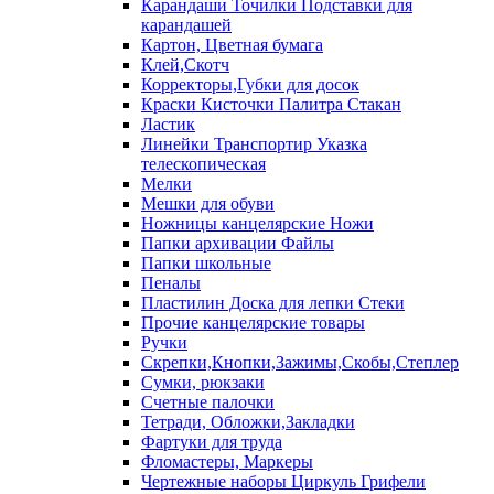
Карандаши Точилки Подставки для
карандашей
Картон, Цветная бумага
Клей,Скотч
Корректоры,Губки для досок
Краски Кисточки Палитра Стакан
Ластик
Линейки Транспортир Указка
телескопическая
Мелки
Мешки для обуви
Ножницы канцелярские Ножи
Папки архивации Файлы
Папки школьные
Пеналы
Пластилин Доска для лепки Стеки
Прочие канцелярские товары
Ручки
Скрепки,Кнопки,Зажимы,Скобы,Степлер
Сумки, рюкзаки
Счетные палочки
Тетради, Обложки,Закладки
Фартуки для труда
Фломастеры, Маркеры
Чертежные наборы Циркуль Грифели