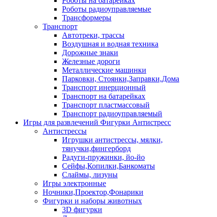
Роботы на батарейках
Роботы радиоуправляемые
Трансформеры
Транспорт
Автотреки, трассы
Воздушная и водная техника
Дорожные знаки
Железные дороги
Металлические машинки
Парковки, Стоянки,Заправки,Дома
Транспорт инерционный
Транспорт на батарейках
Транспорт пластмассовый
Транспорт радиоуправляемый
Игры для развлечений Фигурки Антистресс
Антистрессы
Игрушки антистрессы, мялки,
тянучки,фингерборд
Радуги-пружинки, йо-йо
Сейфы,Копилки,Банкоматы
Слаймы, лизуны
Игры электронные
Ночники,Проектор,Фонарики
Фигурки и наборы животных
3D фигурки