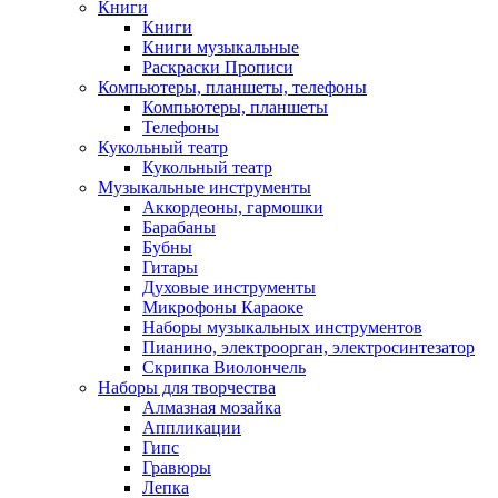
Книги
Книги
Книги музыкальные
Раскраски Прописи
Компьютеры, планшеты, телефоны
Компьютеры, планшеты
Телефоны
Кукольный театр
Кукольный театр
Музыкальные инструменты
Аккордеоны, гармошки
Барабаны
Бубны
Гитары
Духовые инструменты
Микрофоны Караоке
Наборы музыкальных инструментов
Пианино, электроорган, электросинтезатор
Скрипка Виолончель
Наборы для творчества
Алмазная мозайка
Аппликации
Гипс
Гравюры
Лепка