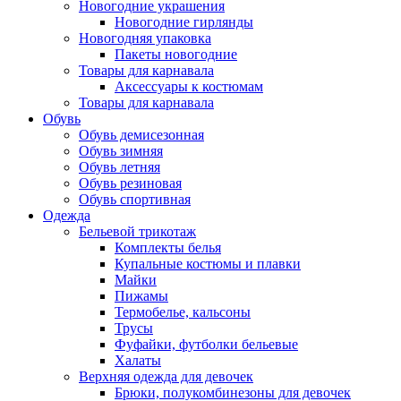
Новогодние украшения
Новогодние гирлянды
Новогодняя упаковка
Пакеты новогодние
Товары для карнавала
Аксессуары к костюмам
Товары для карнавала
Обувь
Обувь демисезонная
Обувь зимняя
Обувь летняя
Обувь резиновая
Обувь спортивная
Одежда
Бельевой трикотаж
Комплекты белья
Купальные костюмы и плавки
Майки
Пижамы
Термобелье, кальсоны
Трусы
Фуфайки, футболки бельевые
Халаты
Верхняя одежда для девочек
Брюки, полукомбинезоны для девочек