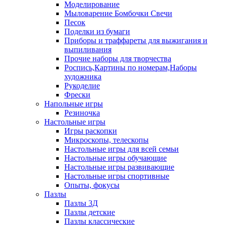
Моделирование
Мыловарение Бомбочки Свечи
Песок
Поделки из бумаги
Приборы и траффареты для выжигания и
выпиливания
Прочие наборы для творчества
Роспись,Картины по номерам,Наборы
художника
Рукоделие
Фрески
Напольные игры
Резиночка
Настольные игры
Игры раскопки
Микроскопы, телескопы
Настольные игры для всей семьи
Настольные игры обучающие
Настольные игры развивающие
Настольные игры спортивные
Опыты, фокусы
Пазлы
Пазлы 3Д
Пазлы детские
Пазлы классические