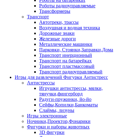
Роботы на батарейках
Роботы радиоуправляемые
Трансформеры
Транспорт
Автотреки, трассы
Воздушная и водная техника
Дорожные знаки
Железные дороги
Металлические машинки
Парковки, Стоянки,Заправки,Дома
Транспорт инерционный
Транспорт на батарейках
Транспорт пластмассовый
Транспорт радиоуправляемый
Игры для развлечений Фигурки Антистресс
Антистрессы
Игрушки антистрессы, мялки,
тянучки,фингерборд
Радуги-пружинки, йо-йо
Сейфы,Копилки,Банкоматы
Слаймы, лизуны
Игры электронные
Ночники,Проектор,Фонарики
Фигурки и наборы животных
3D фигурки