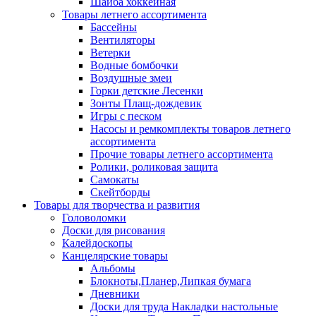
Шайба хоккейная
Товары летнего ассортимента
Бассейны
Вентиляторы
Ветерки
Водные бомбочки
Воздушные змеи
Горки детские Лесенки
Зонты Плащ-дождевик
Игры с песком
Насосы и ремкомплекты товаров летнего
ассортимента
Прочие товары летнего ассортимента
Ролики, роликовая защита
Самокаты
Скейтборды
Товары для творчества и развития
Головоломки
Доски для рисования
Калейдоскопы
Канцелярские товары
Альбомы
Блокноты,Планер,Липкая бумага
Дневники
Доски для труда Накладки настольные