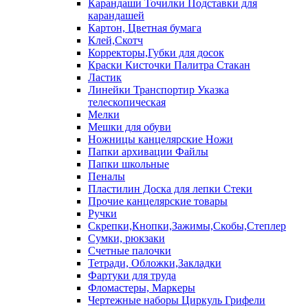
Карандаши Точилки Подставки для
карандашей
Картон, Цветная бумага
Клей,Скотч
Корректоры,Губки для досок
Краски Кисточки Палитра Стакан
Ластик
Линейки Транспортир Указка
телескопическая
Мелки
Мешки для обуви
Ножницы канцелярские Ножи
Папки архивации Файлы
Папки школьные
Пеналы
Пластилин Доска для лепки Стеки
Прочие канцелярские товары
Ручки
Скрепки,Кнопки,Зажимы,Скобы,Степлер
Сумки, рюкзаки
Счетные палочки
Тетради, Обложки,Закладки
Фартуки для труда
Фломастеры, Маркеры
Чертежные наборы Циркуль Грифели