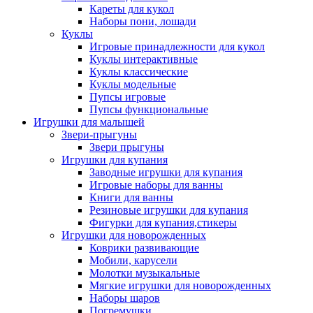
Кареты для кукол
Наборы пони, лошади
Куклы
Игровые принадлежности для кукол
Куклы интерактивные
Куклы классические
Куклы модельные
Пупсы игровые
Пупсы функциональные
Игрушки для малышей
Звери-прыгуны
Звери прыгуны
Игрушки для купания
Заводные игрушки для купания
Игровые наборы для ванны
Книги для ванны
Резиновые игрушки для купания
Фигурки для купания,стикеры
Игрушки для новорожденных
Коврики развивающие
Мобили, карусели
Молотки музыкальные
Мягкие игрушки для новорожденных
Наборы шаров
Погремушки