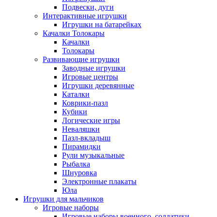
Подвески, дуги
Интерактивные игрушки
Игрушки на батарейках
Качалки Толокары
Качалки
Толокары
Развивающие игрушки
Заводные игрушки
Игровые центры
Игрушки деревянные
Каталки
Коврики-пазл
Кубики
Логические игры
Неваляшки
Пазл-вкладыш
Пирамидки
Рули музыкальные
Рыбалка
Шнуровка
Электронные плакаты
Юла
Игрушки для мальчиков
Игровые наборы
Игровые наборы военного, солдатики