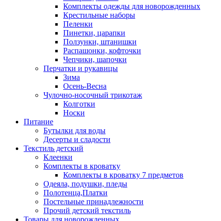
Комплекты одежды для новорожденных
Крестильные наборы
Пеленки
Пинетки, царапки
Ползунки, штанишки
Распашонки, кофточки
Чепчики, шапочки
Перчатки и рукавицы
Зима
Осень-Весна
Чулочно-носочный трикотаж
Колготки
Носки
Питание
Бутылки для воды
Десерты и сладости
Текстиль детский
Клеенки
Комплекты в кроватку
Комплекты в кроватку 7 предметов
Одеяла, подушки, пледы
Полотенца,Платки
Постельные принадлежности
Прочий детский текстиль
Товары для новорожденных