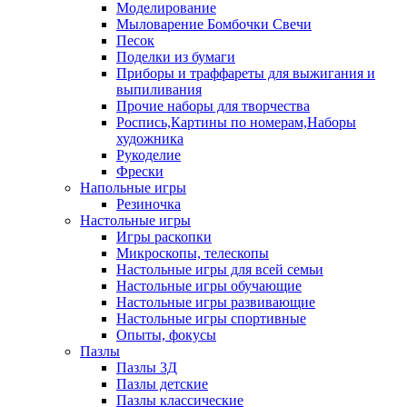
Моделирование
Мыловарение Бомбочки Свечи
Песок
Поделки из бумаги
Приборы и траффареты для выжигания и
выпиливания
Прочие наборы для творчества
Роспись,Картины по номерам,Наборы
художника
Рукоделие
Фрески
Напольные игры
Резиночка
Настольные игры
Игры раскопки
Микроскопы, телескопы
Настольные игры для всей семьи
Настольные игры обучающие
Настольные игры развивающие
Настольные игры спортивные
Опыты, фокусы
Пазлы
Пазлы 3Д
Пазлы детские
Пазлы классические