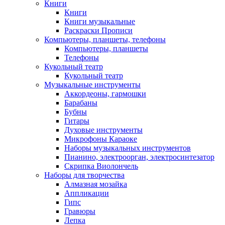
Книги
Книги
Книги музыкальные
Раскраски Прописи
Компьютеры, планшеты, телефоны
Компьютеры, планшеты
Телефоны
Кукольный театр
Кукольный театр
Музыкальные инструменты
Аккордеоны, гармошки
Барабаны
Бубны
Гитары
Духовые инструменты
Микрофоны Караоке
Наборы музыкальных инструментов
Пианино, электроорган, электросинтезатор
Скрипка Виолончель
Наборы для творчества
Алмазная мозайка
Аппликации
Гипс
Гравюры
Лепка