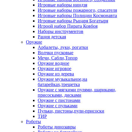
Игровые наборы ниндзя
Игровые наборы пожарного, спасателя
Игровые наборы Полиции Космонавта
Игровые наборы Рыцаря Богатыря
Игроой набор Пирата Ковбоя
Наборы инструментов
Рация детская
Оружие
Арбалеты, луки, рогатки
Волчки пусковые
Мечи, Сабли,Топор
Оружие водное
Оружие игровое
Оружие из дерева
Оружие музыкальное,на
батарейках,трещетка
Оружие с мягкими пулями, шариками,
присосками, дисками
Оружие с пистонами
Оружие с пульками
Пульки, пистоны,пули-присоски
ТИР
Роботы
Роботы динозавры