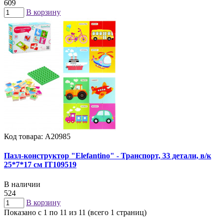
609
В корзину
Код товара: А20985
Пазл-конструктор "Elefantino" - Транспорт, 33 детали, в/к
25*7*17 см IT109519
В наличии
524
В корзину
Показано с 1 по 11 из 11 (всего 1 страниц)