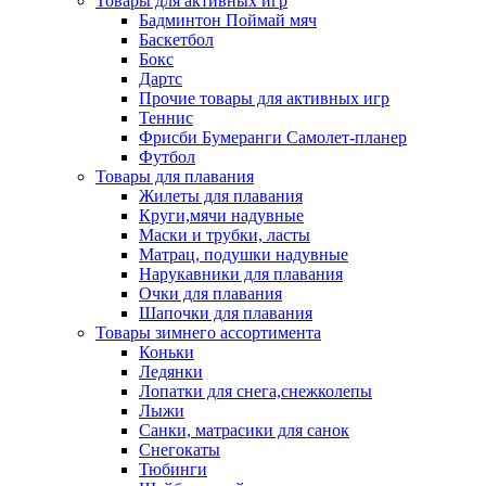
Товары для активных игр
Бадминтон Поймай мяч
Баскетбол
Бокс
Дартс
Прочие товары для активных игр
Теннис
Фрисби Бумеранги Самолет-планер
Футбол
Товары для плавания
Жилеты для плавания
Круги,мячи надувные
Маски и трубки, ласты
Матрац, подушки надувные
Нарукавники для плавания
Очки для плавания
Шапочки для плавания
Товары зимнего ассортимента
Коньки
Ледянки
Лопатки для снега,снежколепы
Лыжи
Санки, матрасики для санок
Снегокаты
Тюбинги