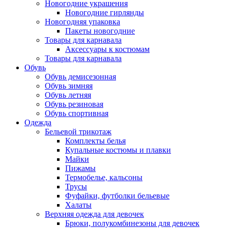
Новогодние украшения
Новогодние гирлянды
Новогодняя упаковка
Пакеты новогодние
Товары для карнавала
Аксессуары к костюмам
Товары для карнавала
Обувь
Обувь демисезонная
Обувь зимняя
Обувь летняя
Обувь резиновая
Обувь спортивная
Одежда
Бельевой трикотаж
Комплекты белья
Купальные костюмы и плавки
Майки
Пижамы
Термобелье, кальсоны
Трусы
Фуфайки, футболки бельевые
Халаты
Верхняя одежда для девочек
Брюки, полукомбинезоны для девочек