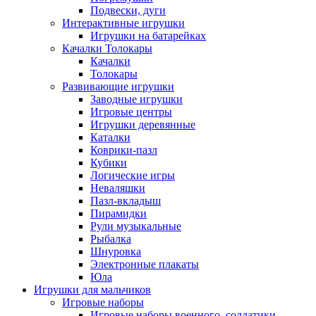
Подвески, дуги
Интерактивные игрушки
Игрушки на батарейках
Качалки Толокары
Качалки
Толокары
Развивающие игрушки
Заводные игрушки
Игровые центры
Игрушки деревянные
Каталки
Коврики-пазл
Кубики
Логические игры
Неваляшки
Пазл-вкладыш
Пирамидки
Рули музыкальные
Рыбалка
Шнуровка
Электронные плакаты
Юла
Игрушки для мальчиков
Игровые наборы
Игровые наборы военного, солдатики