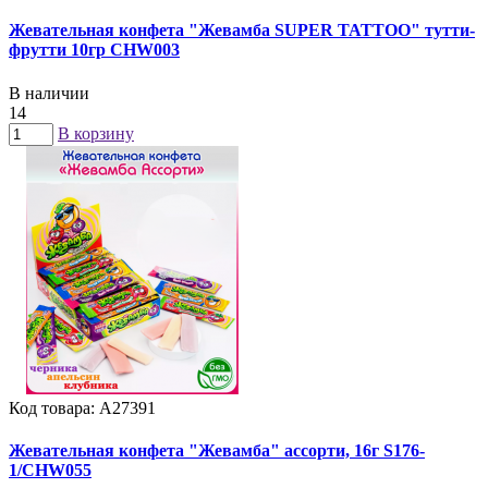
Жевательная конфета "Жевамба SUPER TATTOO" тутти-
фрутти 10гр CHW003
В наличии
14
В корзину
Код товара: А27391
Жевательная конфета "Жевамба" ассорти, 16г S176-
1/CHW055