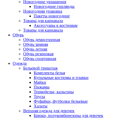
Новогодние украшения
Новогодние гирлянды
Новогодняя упаковка
Пакеты новогодние
Товары для карнавала
Аксессуары к костюмам
Товары для карнавала
Обувь
Обувь демисезонная
Обувь зимняя
Обувь летняя
Обувь резиновая
Обувь спортивная
Одежда
Бельевой трикотаж
Комплекты белья
Купальные костюмы и плавки
Майки
Пижамы
Термобелье, кальсоны
Трусы
Фуфайки, футболки бельевые
Халаты
Верхняя одежда для девочек
Брюки, полукомбинезоны для девочек