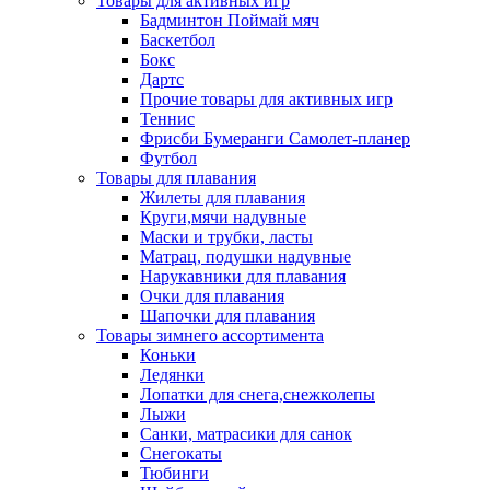
Товары для активных игр
Бадминтон Поймай мяч
Баскетбол
Бокс
Дартс
Прочие товары для активных игр
Теннис
Фрисби Бумеранги Самолет-планер
Футбол
Товары для плавания
Жилеты для плавания
Круги,мячи надувные
Маски и трубки, ласты
Матрац, подушки надувные
Нарукавники для плавания
Очки для плавания
Шапочки для плавания
Товары зимнего ассортимента
Коньки
Ледянки
Лопатки для снега,снежколепы
Лыжи
Санки, матрасики для санок
Снегокаты
Тюбинги