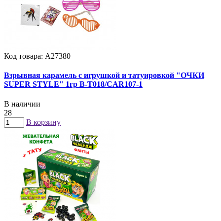
Код товара: А27380
Взрывная карамель с игрушкой и татуировкой "ОЧКИ
SUPER STYLE" 1гр B-T018/CAR107-1
В наличии
28
В корзину