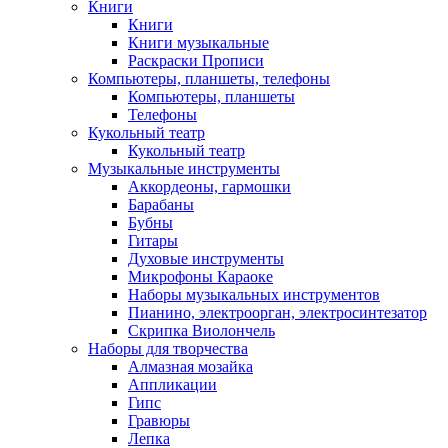
Книги
Книги
Книги музыкальные
Раскраски Прописи
Компьютеры, планшеты, телефоны
Компьютеры, планшеты
Телефоны
Кукольный театр
Кукольный театр
Музыкальные инструменты
Аккордеоны, гармошки
Барабаны
Бубны
Гитары
Духовые инструменты
Микрофоны Караоке
Наборы музыкальных инструментов
Пианино, электроорган, электросинтезатор
Скрипка Виолончель
Наборы для творчества
Алмазная мозайка
Аппликации
Гипс
Гравюры
Лепка