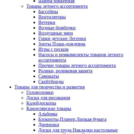
Шайба хоккейная
Товары летнего ассортимента
Бассейны
Вентиляторы
Ветерки
Водные бомбочки
Воздушные змеи
Горки детские Лесенки
Зонты Плащ-дождевик
Игры с песком
Насосы и ремкомплекты товаров летнего
ассортимента
Прочие товары летнего ассортимента
Ролики, роликовая защита
Самокаты
Скейтборды
Товары для творчества и развития
Головоломки
Доски для рисования
Калейдоскопы
Канцелярские товары
Альбомы
Блокноты,Планер,Липкая бумага
Дневники
Доски для труда Накладки настольные