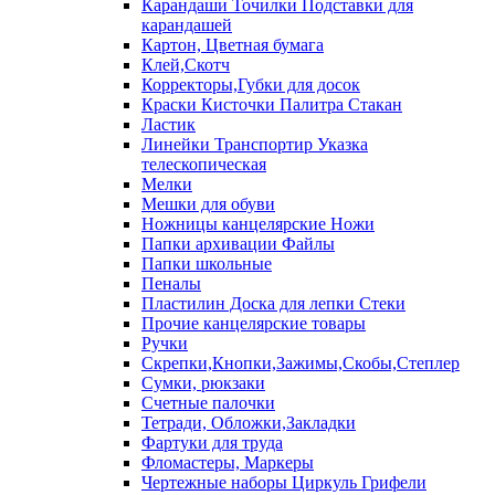
Карандаши Точилки Подставки для
карандашей
Картон, Цветная бумага
Клей,Скотч
Корректоры,Губки для досок
Краски Кисточки Палитра Стакан
Ластик
Линейки Транспортир Указка
телескопическая
Мелки
Мешки для обуви
Ножницы канцелярские Ножи
Папки архивации Файлы
Папки школьные
Пеналы
Пластилин Доска для лепки Стеки
Прочие канцелярские товары
Ручки
Скрепки,Кнопки,Зажимы,Скобы,Степлер
Сумки, рюкзаки
Счетные палочки
Тетради, Обложки,Закладки
Фартуки для труда
Фломастеры, Маркеры
Чертежные наборы Циркуль Грифели