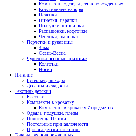
Комплекты одежды для новорожденных
Крестильные наборы
Пеленки
Пинетки, царапки
Ползунки, штанишки
Распашонки, кофточки
Чепчики, шапочки
Перчатки и рукавицы
Зима
Осень-Весна
Чулочно-носочный трикотаж
Колготки
Носки
Питание
Бутылки для воды
Десерты и сладости
Текстиль детский
Клеенки
Комплекты в кроватку
Комплекты в кроватку 7 предметов
Одеяла, подушки, пледы
Полотенца,Платки
Постельные принадлежности
Прочий детский текстиль
Товары для новорожденных