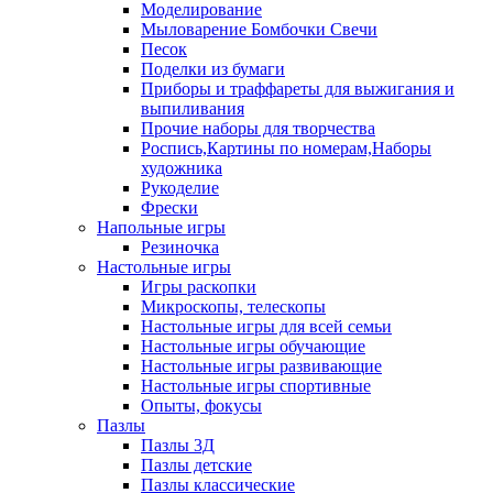
Моделирование
Мыловарение Бомбочки Свечи
Песок
Поделки из бумаги
Приборы и траффареты для выжигания и
выпиливания
Прочие наборы для творчества
Роспись,Картины по номерам,Наборы
художника
Рукоделие
Фрески
Напольные игры
Резиночка
Настольные игры
Игры раскопки
Микроскопы, телескопы
Настольные игры для всей семьи
Настольные игры обучающие
Настольные игры развивающие
Настольные игры спортивные
Опыты, фокусы
Пазлы
Пазлы 3Д
Пазлы детские
Пазлы классические