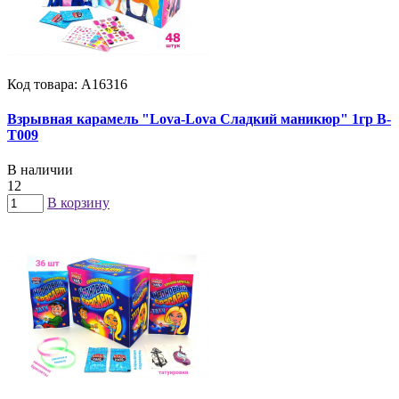
Код товара: А16316
Взрывная карамель "Lova-Lova Сладкий маникюр" 1гр B-
T009
В наличии
12
В корзину