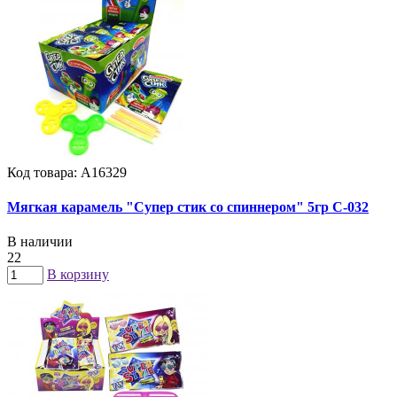
Код товара: А16329
Мягкая карамель "Супер стик со спиннером" 5гр C-032
В наличии
22
В корзину