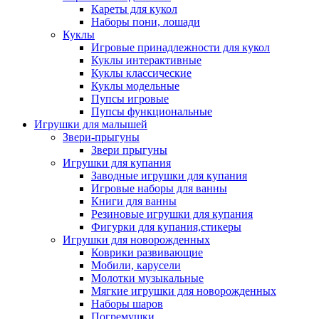
Кареты для кукол
Наборы пони, лошади
Куклы
Игровые принадлежности для кукол
Куклы интерактивные
Куклы классические
Куклы модельные
Пупсы игровые
Пупсы функциональные
Игрушки для малышей
Звери-прыгуны
Звери прыгуны
Игрушки для купания
Заводные игрушки для купания
Игровые наборы для ванны
Книги для ванны
Резиновые игрушки для купания
Фигурки для купания,стикеры
Игрушки для новорожденных
Коврики развивающие
Мобили, карусели
Молотки музыкальные
Мягкие игрушки для новорожденных
Наборы шаров
Погремушки