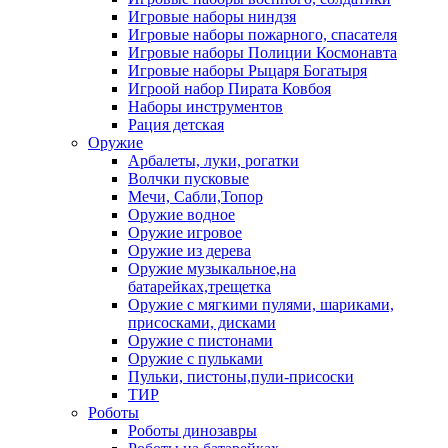
Игровые наборы ниндзя
Игровые наборы пожарного, спасателя
Игровые наборы Полиции Космонавта
Игровые наборы Рыцаря Богатыря
Игроой набор Пирата Ковбоя
Наборы инструментов
Рация детская
Оружие
Арбалеты, луки, рогатки
Волчки пусковые
Мечи, Сабли,Топор
Оружие водное
Оружие игровое
Оружие из дерева
Оружие музыкальное,на
батарейках,трещетка
Оружие с мягкими пулями, шариками,
присосками, дисками
Оружие с пистонами
Оружие с пульками
Пульки, пистоны,пули-присоски
ТИР
Роботы
Роботы динозавры