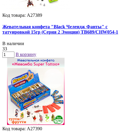
Код товара: А27389
Жевательная конфета "Black Челендж Фанты" с
татуировкой 15гр (Серия 2 Эмоции) TB689/CHW054-1
В наличии
33
В корзину
Код товара: А27390