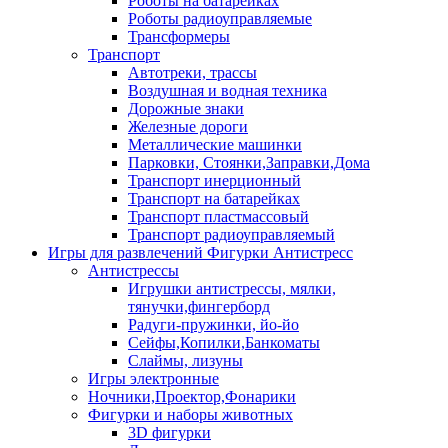
Роботы на батарейках
Роботы радиоуправляемые
Трансформеры
Транспорт
Автотреки, трассы
Воздушная и водная техника
Дорожные знаки
Железные дороги
Металлические машинки
Парковки, Стоянки,Заправки,Дома
Транспорт инерционный
Транспорт на батарейках
Транспорт пластмассовый
Транспорт радиоуправляемый
Игры для развлечений Фигурки Антистресс
Антистрессы
Игрушки антистрессы, мялки,
тянучки,фингерборд
Радуги-пружинки, йо-йо
Сейфы,Копилки,Банкоматы
Слаймы, лизуны
Игры электронные
Ночники,Проектор,Фонарики
Фигурки и наборы животных
3D фигурки