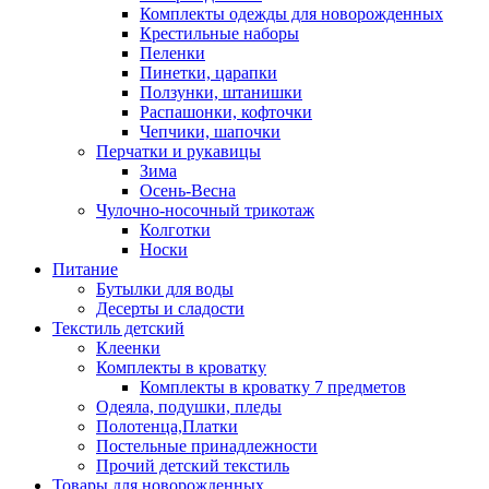
Комплекты одежды для новорожденных
Крестильные наборы
Пеленки
Пинетки, царапки
Ползунки, штанишки
Распашонки, кофточки
Чепчики, шапочки
Перчатки и рукавицы
Зима
Осень-Весна
Чулочно-носочный трикотаж
Колготки
Носки
Питание
Бутылки для воды
Десерты и сладости
Текстиль детский
Клеенки
Комплекты в кроватку
Комплекты в кроватку 7 предметов
Одеяла, подушки, пледы
Полотенца,Платки
Постельные принадлежности
Прочий детский текстиль
Товары для новорожденных