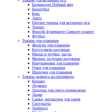
Товары для активных игр
Бадминтон Поймай мяч
Баскетбол
Бокс
Дартс
Прочие товары для активных игр
Теннис
Фрисби Бумеранги Самолет-планер
Футбол
Товары для плавания
Жилеты для плавания
Круги,мячи надувные
Маски и трубки, ласты
Матрац, подушки надувные
Нарукавники для плавания
Очки для плавания
Шапочки для плавания
Товары зимнего ассортимента
Коньки
Ледянки
Лопатки для снега,снежколепы
Лыжи
Санки, матрасики для санок
Снегокаты
Тюбинги