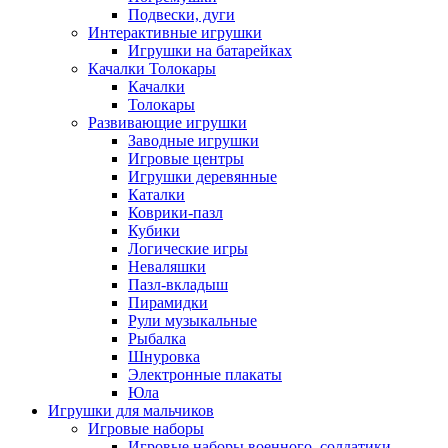
Подвески, дуги
Интерактивные игрушки
Игрушки на батарейках
Качалки Толокары
Качалки
Толокары
Развивающие игрушки
Заводные игрушки
Игровые центры
Игрушки деревянные
Каталки
Коврики-пазл
Кубики
Логические игры
Неваляшки
Пазл-вкладыш
Пирамидки
Рули музыкальные
Рыбалка
Шнуровка
Электронные плакаты
Юла
Игрушки для мальчиков
Игровые наборы
Игровые наборы военного, солдатики