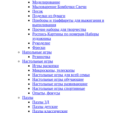
Моделирование
Мыловарение Бомбочки Свечи
Песок
Поделки из бумаги
Приборы и траффареты для выжигания и
выпиливания
Прочие наборы для творчества
Роспись,Картины по номерам,Наборы
художника
Рукоделие
Фрески
Напольные игры
Резиночка
Настольные игры
Игры раскопки
Микроскопы, телескопы
Настольные игры для всей семьи
Настольные игры обучающие
Настольные игры развивающие
Настольные игры спортивные
Опыты, фокусы
Пазлы
Пазлы 3Д
Пазлы детские
Пазлы классические