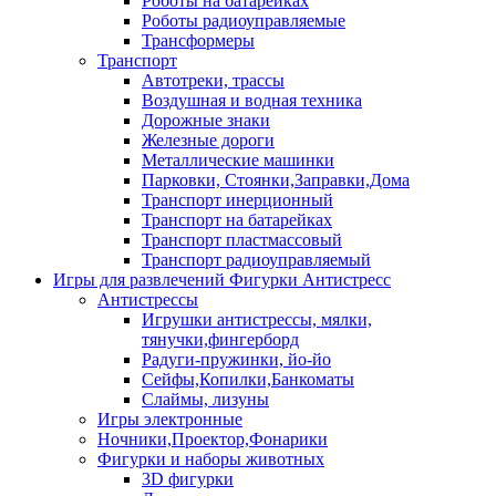
Роботы на батарейках
Роботы радиоуправляемые
Трансформеры
Транспорт
Автотреки, трассы
Воздушная и водная техника
Дорожные знаки
Железные дороги
Металлические машинки
Парковки, Стоянки,Заправки,Дома
Транспорт инерционный
Транспорт на батарейках
Транспорт пластмассовый
Транспорт радиоуправляемый
Игры для развлечений Фигурки Антистресс
Антистрессы
Игрушки антистрессы, мялки,
тянучки,фингерборд
Радуги-пружинки, йо-йо
Сейфы,Копилки,Банкоматы
Слаймы, лизуны
Игры электронные
Ночники,Проектор,Фонарики
Фигурки и наборы животных
3D фигурки