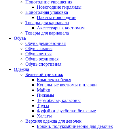
Новогодние украшения
Новогодние гирлянды
Новогодняя упаковка
Пакеты новогодние
Товары для карнавала
Аксессуары к костюмам
Товары для карнавала
Обувь
Обувь демисезонная
Обувь зимняя
Обувь летняя
Обувь резиновая
Обувь спортивная
Одежда
Бельевой трикотаж
Комплекты белья
Купальные костюмы и плавки
Майки
Пижамы
Термобелье, кальсоны
Трусы
Фуфайки, футболки бельевые
Халаты
Верхняя одежда для девочек
Брюки, полукомбинезоны для девочек