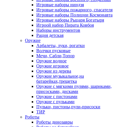
Игровые наборы ниндзя
Игровые наборы пожарного, спасателя
Игровые наборы Полиции Космонавта
Игровые наборы Рыцаря Богатыря
Игроой набор Пирата Ковбоя
Наборы инструментов
Рация детская
Оружие
Арбалеты, луки, рогатки
Волчки пусковые
Мечи, Сабли,Топор
Оружие водное
Оружие игровое
Оружие из дерева
Оружие музыкальное,на
батарейках,трещетка
Оружие с мягкими пулями, шариками,
присосками, дисками
Оружие с пистонами
Оружие с пульками
Пульки, пистоны,пули-присоски
ТИР
Роботы
Роботы динозавры