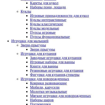
Кареты для кукол
Наборы пони, лошади
Куклы
Игровые принадлежности для кукол
Куклы интерактивные
Куклы классические
Куклы модельные
Пупсы игровые
Пупсы функциональные
Игрушки для малышей
Звери-прыгуны
Звери прыгуны
Игрушки для купания
Заводные игрушки для купания
Игровые наборы для ванны
Книги для ванны
Резиновые игрушки для купания
Фигурки для купания,стикеры
Игрушки для новорожденных
Коврики развивающие
Мобили, карусели
Молотки музыкальные
Мягкие игрушки для новорожденных
Наборы шаров
Погремушки