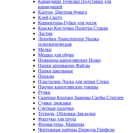
Карандаши Точилки Подставки для
карандашей
Картон, Цветная бумага
Клей,Скотч
Корректоры,Губки для досок
Краски Кисточки Палитра Стакан
Ластик
Линейки Транспортир Указка
телескопическая
Мелки
Мешки для обуви
Ножницы канцелярские Ножи
Папки архивации Файлы
Папки школьные
Пеналы
Пластилин Доска для лепки Стеки
Прочие канцелярские товары
Ручки
Скрепки,Кнопки,Зажимы,Скобы,Степлер
Сумки, рюкзаки
Счетные палочки
Тетради, Обложки,Закладки
Фартуки для труда
Фломастеры, Маркеры
Чертежные наборы Циркуль Грифели