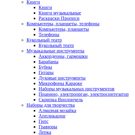
Книги
Книги
Книги музыкальные
Раскраски Прописи
Компьютеры, планшеты, телефоны
Компьютеры, планшеты
Телефоны
Кукольный театр
Кукольный театр
Музыкальные инструменты
Аккордеоны, гармошки
Барабаны
Бубны
Гитары
Духовые инструменты
Микрофоны Караоке
Наборы музыкальных инструментов
Пианино, электроорган, электросинтезатор
Скрипка Виолончель
Наборы для творчества
Алмазная мозайка
Аппликации
Гипс
Гравюры
Лепка