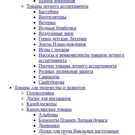
Шайба хоккейная
Товары летнего ассортимента
Бассейны
Вентиляторы
Ветерки
Водные бомбочки
Воздушные змеи
Горки детские Лесенки
Зонты Плащ-дождевик
Игры с песком
Насосы и ремкомплекты товаров летнего
ассортимента
Прочие товары летнего ассортимента
Ролики, роликовая защита
Самокаты
Скейтборды
Товары для творчества и развития
Головоломки
Доски для рисования
Калейдоскопы
Канцелярские товары
Альбомы
Блокноты,Планер,Липкая бумага
Дневники
Доски для труда Накладки настольные