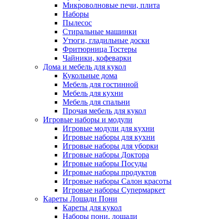
Микроволновые печи, плита
Наборы
Пылесос
Стиральные машинки
Утюги, гладильные доски
Фритюрница Тостеры
Чайники, кофеварки
Дома и мебель для кукол
Кукольные дома
Мебель для гостинной
Мебель для кухни
Мебель для спальни
Прочая мебель для кукол
Игровые наборы и модули
Игровые модули для кухни
Игровые наборы для кухни
Игровые наборы для уборки
Игровые наборы Доктора
Игровые наборы Посуды
Игровые наборы продуктов
Игровые наборы Салон красоты
Игровые наборы Супермаркет
Кареты Лошади Пони
Кареты для кукол
Наборы пони, лошади