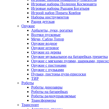
Игровые наборы Полиции Космонавта
Игровые наборы Рыцаря Богатыря
Игроой набор Пирата Ковбоя
Наборы инструментов
Рация детская
Оружие
Арбалеты, луки, рогатки
Волчки пусковые
Мечи, Сабли,Топор
Оружие водное
Оружие игровое
Оружие из дерева
Оружие музыкальное,на батарейках,трещетка
Оружие с мягкими пулями, шариками, присос
Оружие с пистонами
Оружие с пульками
Пульки, пистоны,пули-присоски
ТИР
Роботы
Роботы динозавры
Роботы на батарейках
Роботы радиоуправляемые
Трансформеры
Транспорт