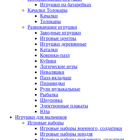
Игрушки на батарейках
Качалки Толокары
Качалки
Толокары
Развивающие игрушки
Заводные игрушки
Игровые центры
Игрушки деревянные
Каталки
Коврики-пазл
Кубики
Логические игры
Неваляшки
Пазл-вкладыш
Пирамидки
Рули музыкальные
Рыбалка
Шнуровка
Электронные плакаты
Юла
Игрушки для мальчиков
Игровые наборы
Игровые наборы военного, солдатики
Игровые наборы ниндзя
Игровые наборы пожарного, спасателя