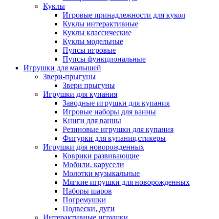
Куклы
Игровые принадлежности для кукол
Куклы интерактивные
Куклы классические
Куклы модельные
Пупсы игровые
Пупсы функциональные
Игрушки для малышей
Звери-прыгуны
Звери прыгуны
Игрушки для купания
Заводные игрушки для купания
Игровые наборы для ванны
Книги для ванны
Резиновые игрушки для купания
Фигурки для купания,стикеры
Игрушки для новорожденных
Коврики развивающие
Мобили, карусели
Молотки музыкальные
Мягкие игрушки для новорожденных
Наборы шаров
Погремушки
Подвески, дуги
Интерактивные игрушки