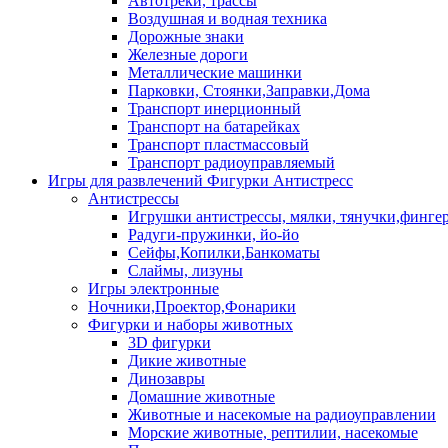
Автотреки, трассы
Воздушная и водная техника
Дорожные знаки
Железные дороги
Металлические машинки
Парковки, Стоянки,Заправки,Дома
Транспорт инерционный
Транспорт на батарейках
Транспорт пластмассовый
Транспорт радиоуправляемый
Игры для развлечений Фигурки Антистресс
Антистрессы
Игрушки антистрессы, мялки, тянучки,финге
Радуги-пружинки, йо-йо
Сейфы,Копилки,Банкоматы
Слаймы, лизуны
Игры электронные
Ночники,Проектор,Фонарики
Фигурки и наборы животных
3D фигурки
Дикие животные
Динозавры
Домашние животные
Животные и насекомые на радиоуправлении
Морские животные, рептилии, насекомые