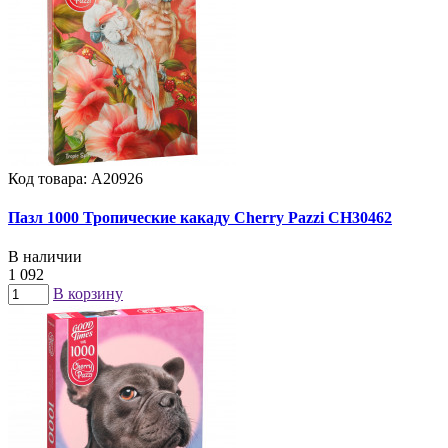
Код товара: А20926
Пазл 1000 Тропические какаду Cherry Pazzi CH30462
В наличии
1 092
В корзину