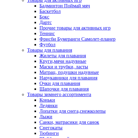
Товары для активных игр
Бадминтон Поймай мяч
Баскетбол
Бокс
Дартс
Прочие товары для активных игр
Теннис
Фрисби Бумеранги Самолет-планер
Футбол
Товары для плавания
Жилеты для плавания
Круги,мячи надувные
Маски и трубки, ласты
Матрац, подушки надувные
Нарукавники для плавания
Очки для плавания
Шапочки для плавания
Товары зимнего ассортимента
Коньки
Ледянки
Лопатки для снега,снежколепы
Лыжи
Санки, матрасики для санок
Снегокаты
Тюбинги