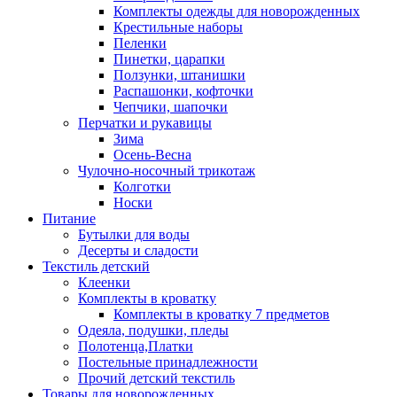
Комплекты одежды для новорожденных
Крестильные наборы
Пеленки
Пинетки, царапки
Ползунки, штанишки
Распашонки, кофточки
Чепчики, шапочки
Перчатки и рукавицы
Зима
Осень-Весна
Чулочно-носочный трикотаж
Колготки
Носки
Питание
Бутылки для воды
Десерты и сладости
Текстиль детский
Клеенки
Комплекты в кроватку
Комплекты в кроватку 7 предметов
Одеяла, подушки, пледы
Полотенца,Платки
Постельные принадлежности
Прочий детский текстиль
Товары для новорожденных