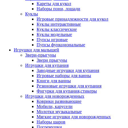
Кареты для кукол
Наборы пони, лошади
Куклы
Игровые принадлежности для кукол
Куклы интерактивные
Куклы классические
Куклы модельные
Пупсы игровые
Пупсы функциональные
Игрушки для малышей
Звери-прыгуны
Звери прыгуны
Игрушки для купания
Заводные игрушки для купания
Игровые наборы для ванны
Книги для ванны
Резиновые игрушки для купания
Фигурки для купания,стикеры
Игрушки для новорожденных
Коврики развивающие
Мобили, карусели
Молотки музыкальные
Мягкие игрушки для новорожденных
Наборы шаров
Погремушки