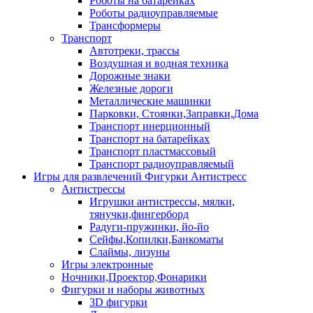
Роботы на батарейках
Роботы радиоуправляемые
Трансформеры
Транспорт
Автотреки, трассы
Воздушная и водная техника
Дорожные знаки
Железные дороги
Металлические машинки
Парковки, Стоянки,Заправки,Дома
Транспорт инерционный
Транспорт на батарейках
Транспорт пластмассовый
Транспорт радиоуправляемый
Игры для развлечений Фигурки Антистресс
Антистрессы
Игрушки антистрессы, мялки,
тянучки,фингерборд
Радуги-пружинки, йо-йо
Сейфы,Копилки,Банкоматы
Слаймы, лизуны
Игры электронные
Ночники,Проектор,Фонарики
Фигурки и наборы животных
3D фигурки