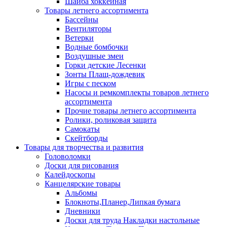
Шайба хоккейная
Товары летнего ассортимента
Бассейны
Вентиляторы
Ветерки
Водные бомбочки
Воздушные змеи
Горки детские Лесенки
Зонты Плащ-дождевик
Игры с песком
Насосы и ремкомплекты товаров летнего
ассортимента
Прочие товары летнего ассортимента
Ролики, роликовая защита
Самокаты
Скейтборды
Товары для творчества и развития
Головоломки
Доски для рисования
Калейдоскопы
Канцелярские товары
Альбомы
Блокноты,Планер,Липкая бумага
Дневники
Доски для труда Накладки настольные