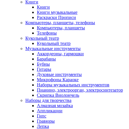
Книги
Книги
Книги музыкальные
Раскраски Прописи
Компьютеры, планшеты, телефоны
Компьютеры, планшеты
Телефоны
Кукольный театр
Кукольный театр
Музыкальные инструменты
Аккордеоны, гармошки
Барабаны
Бубны
Гитары
Духовые инструменты
Микрофоны Караоке
Наборы музыкальных инструментов
Пианино, электроорган, электросинтезатор
Скрипка Виолончель
Наборы для творчества
Алмазная мозайка
Аппликации
Гипс
Гравюры
Лепка