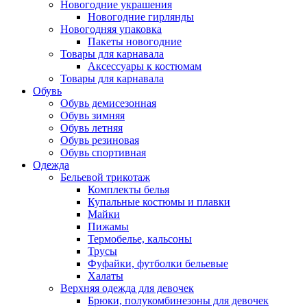
Новогодние украшения
Новогодние гирлянды
Новогодняя упаковка
Пакеты новогодние
Товары для карнавала
Аксессуары к костюмам
Товары для карнавала
Обувь
Обувь демисезонная
Обувь зимняя
Обувь летняя
Обувь резиновая
Обувь спортивная
Одежда
Бельевой трикотаж
Комплекты белья
Купальные костюмы и плавки
Майки
Пижамы
Термобелье, кальсоны
Трусы
Фуфайки, футболки бельевые
Халаты
Верхняя одежда для девочек
Брюки, полукомбинезоны для девочек