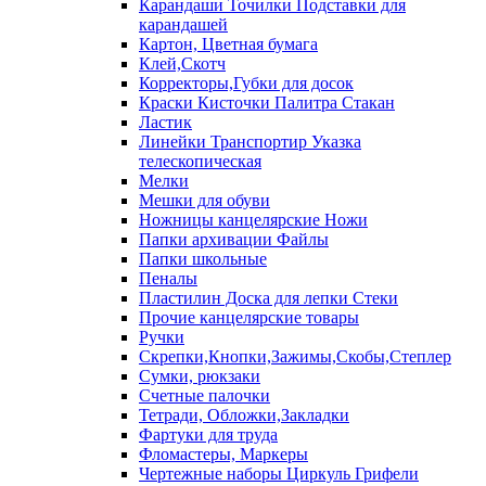
Карандаши Точилки Подставки для
карандашей
Картон, Цветная бумага
Клей,Скотч
Корректоры,Губки для досок
Краски Кисточки Палитра Стакан
Ластик
Линейки Транспортир Указка
телескопическая
Мелки
Мешки для обуви
Ножницы канцелярские Ножи
Папки архивации Файлы
Папки школьные
Пеналы
Пластилин Доска для лепки Стеки
Прочие канцелярские товары
Ручки
Скрепки,Кнопки,Зажимы,Скобы,Степлер
Сумки, рюкзаки
Счетные палочки
Тетради, Обложки,Закладки
Фартуки для труда
Фломастеры, Маркеры
Чертежные наборы Циркуль Грифели