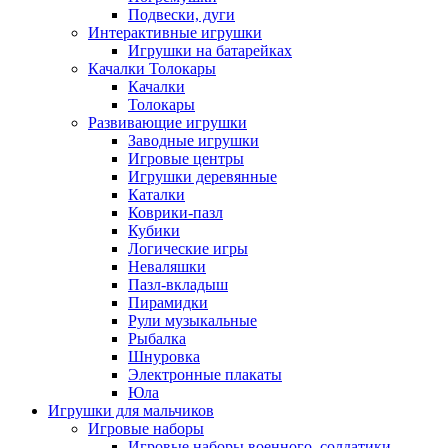
Подвески, дуги
Интерактивные игрушки
Игрушки на батарейках
Качалки Толокары
Качалки
Толокары
Развивающие игрушки
Заводные игрушки
Игровые центры
Игрушки деревянные
Каталки
Коврики-пазл
Кубики
Логические игры
Неваляшки
Пазл-вкладыш
Пирамидки
Рули музыкальные
Рыбалка
Шнуровка
Электронные плакаты
Юла
Игрушки для мальчиков
Игровые наборы
Игровые наборы военного, солдатики