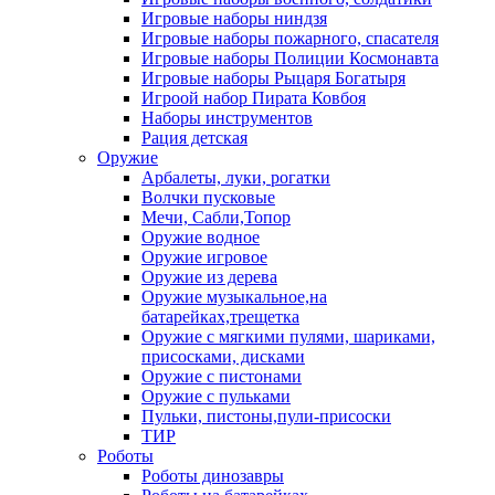
Игровые наборы ниндзя
Игровые наборы пожарного, спасателя
Игровые наборы Полиции Космонавта
Игровые наборы Рыцаря Богатыря
Игроой набор Пирата Ковбоя
Наборы инструментов
Рация детская
Оружие
Арбалеты, луки, рогатки
Волчки пусковые
Мечи, Сабли,Топор
Оружие водное
Оружие игровое
Оружие из дерева
Оружие музыкальное,на
батарейках,трещетка
Оружие с мягкими пулями, шариками,
присосками, дисками
Оружие с пистонами
Оружие с пульками
Пульки, пистоны,пули-присоски
ТИР
Роботы
Роботы динозавры