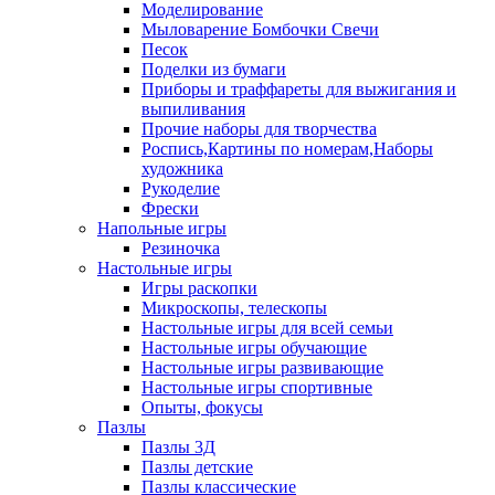
Моделирование
Мыловарение Бомбочки Свечи
Песок
Поделки из бумаги
Приборы и траффареты для выжигания и
выпиливания
Прочие наборы для творчества
Роспись,Картины по номерам,Наборы
художника
Рукоделие
Фрески
Напольные игры
Резиночка
Настольные игры
Игры раскопки
Микроскопы, телескопы
Настольные игры для всей семьи
Настольные игры обучающие
Настольные игры развивающие
Настольные игры спортивные
Опыты, фокусы
Пазлы
Пазлы 3Д
Пазлы детские
Пазлы классические