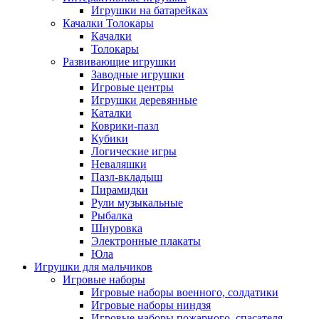
Игрушки на батарейках
Качалки Толокары
Качалки
Толокары
Развивающие игрушки
Заводные игрушки
Игровые центры
Игрушки деревянные
Каталки
Коврики-пазл
Кубики
Логические игры
Неваляшки
Пазл-вкладыш
Пирамидки
Рули музыкальные
Рыбалка
Шнуровка
Электронные плакаты
Юла
Игрушки для мальчиков
Игровые наборы
Игровые наборы военного, солдатики
Игровые наборы ниндзя
Игровые наборы пожарного, спасателя