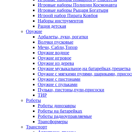
Игровые наборы Полиции Космонавта
Игровые наборы Рыцаря Богатыря
Игроой набор Пирата Ковбоя
Наборы инструментов
Рация детская
Оружие
Арбалеты, луки, рогатки
Волчки пусковые
Мечи, Сабли,Топор
Оружие водное
Оружие игровое
Оружие из дерева
Оружие музыкальное,на батарейках,трещетка
Оружие с мягкими пулями, шариками, присос
Оружие с пистонами
Оружие с пульками
Пульки, пистоны,пули-присоски
ТИР
Роботы
Роботы динозавры
Роботы на батарейках
Роботы радиоуправляемые
Трансформеры
Транспорт