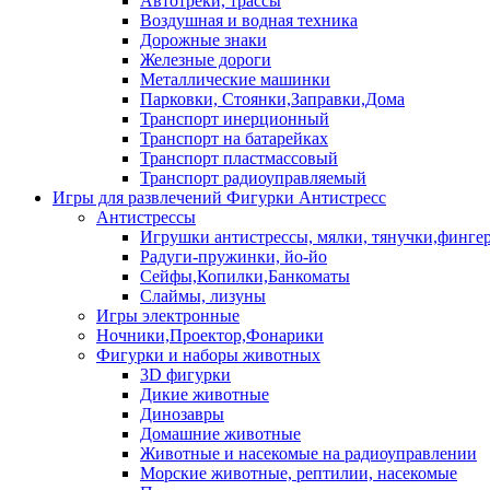
Автотреки, трассы
Воздушная и водная техника
Дорожные знаки
Железные дороги
Металлические машинки
Парковки, Стоянки,Заправки,Дома
Транспорт инерционный
Транспорт на батарейках
Транспорт пластмассовый
Транспорт радиоуправляемый
Игры для развлечений Фигурки Антистресс
Антистрессы
Игрушки антистрессы, мялки, тянучки,финге
Радуги-пружинки, йо-йо
Сейфы,Копилки,Банкоматы
Слаймы, лизуны
Игры электронные
Ночники,Проектор,Фонарики
Фигурки и наборы животных
3D фигурки
Дикие животные
Динозавры
Домашние животные
Животные и насекомые на радиоуправлении
Морские животные, рептилии, насекомые