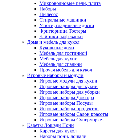
Микроволновые печи, плита
Наборы
Пылесос
Стиральные машинки
Утюги, гладильные доски
Фритюрница Тостеры
Чайники, кофеварки
Дома и мебель для кукол
Кукольные дома
Мебель для гостинной
Мебель для кухни
Мебель для спальни
Прочая мебель для кукол
Игровые наборы и модули
Игровые модули для кухни
Игровые наборы для кухни
Игровые наборы для уборки
Игровые наборы Доктора
Игровые наборы Посуды
Игровые наборы продуктов
Игровые наборы Салон красоты
Игровые наборы Супермаркет
Кареты Лошади Пони
Кареты для кукол
Наборы пони, лошади