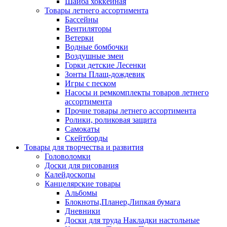
Шайба хоккейная
Товары летнего ассортимента
Бассейны
Вентиляторы
Ветерки
Водные бомбочки
Воздушные змеи
Горки детские Лесенки
Зонты Плащ-дождевик
Игры с песком
Насосы и ремкомплекты товаров летнего
ассортимента
Прочие товары летнего ассортимента
Ролики, роликовая защита
Самокаты
Скейтборды
Товары для творчества и развития
Головоломки
Доски для рисования
Калейдоскопы
Канцелярские товары
Альбомы
Блокноты,Планер,Липкая бумага
Дневники
Доски для труда Накладки настольные