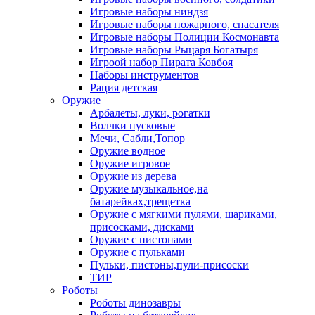
Игровые наборы ниндзя
Игровые наборы пожарного, спасателя
Игровые наборы Полиции Космонавта
Игровые наборы Рыцаря Богатыря
Игроой набор Пирата Ковбоя
Наборы инструментов
Рация детская
Оружие
Арбалеты, луки, рогатки
Волчки пусковые
Мечи, Сабли,Топор
Оружие водное
Оружие игровое
Оружие из дерева
Оружие музыкальное,на
батарейках,трещетка
Оружие с мягкими пулями, шариками,
присосками, дисками
Оружие с пистонами
Оружие с пульками
Пульки, пистоны,пули-присоски
ТИР
Роботы
Роботы динозавры