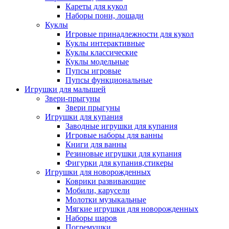
Кареты для кукол
Наборы пони, лошади
Куклы
Игровые принадлежности для кукол
Куклы интерактивные
Куклы классические
Куклы модельные
Пупсы игровые
Пупсы функциональные
Игрушки для малышей
Звери-прыгуны
Звери прыгуны
Игрушки для купания
Заводные игрушки для купания
Игровые наборы для ванны
Книги для ванны
Резиновые игрушки для купания
Фигурки для купания,стикеры
Игрушки для новорожденных
Коврики развивающие
Мобили, карусели
Молотки музыкальные
Мягкие игрушки для новорожденных
Наборы шаров
Погремушки