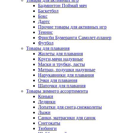
Товары для активных игр
Бадминтон Поймай мяч
Баскетбол
Бокс
Дартс
Прочие товары для активных игр
Теннис
Фрисби Бумеранги Самолет-планер
Футбол
Товары для плавания
Жилеты для плавания
Круги,мячи надувные
Маски и трубки, ласты
Матрац, подушки надувные
Нарукавники для плавания
Очки для плавания
Шапочки для плавания
Товары зимнего ассортимента
Коньки
Ледянки
Лопатки для снега,снежколепы
Лыжи
Санки, матрасики для санок
Снегокаты
Тюбинги