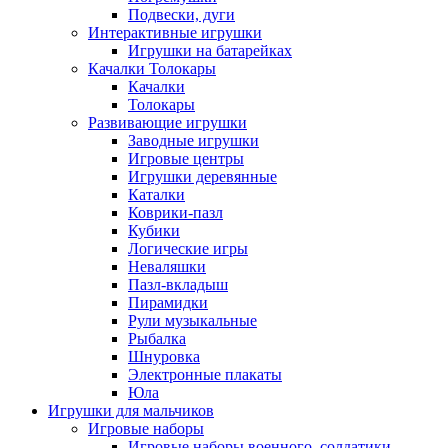
Подвески, дуги
Интерактивные игрушки
Игрушки на батарейках
Качалки Толокары
Качалки
Толокары
Развивающие игрушки
Заводные игрушки
Игровые центры
Игрушки деревянные
Каталки
Коврики-пазл
Кубики
Логические игры
Неваляшки
Пазл-вкладыш
Пирамидки
Рули музыкальные
Рыбалка
Шнуровка
Электронные плакаты
Юла
Игрушки для мальчиков
Игровые наборы
Игровые наборы военного, солдатики