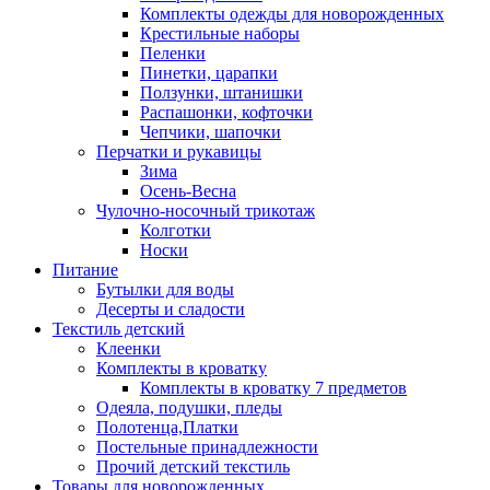
Комплекты одежды для новорожденных
Крестильные наборы
Пеленки
Пинетки, царапки
Ползунки, штанишки
Распашонки, кофточки
Чепчики, шапочки
Перчатки и рукавицы
Зима
Осень-Весна
Чулочно-носочный трикотаж
Колготки
Носки
Питание
Бутылки для воды
Десерты и сладости
Текстиль детский
Клеенки
Комплекты в кроватку
Комплекты в кроватку 7 предметов
Одеяла, подушки, пледы
Полотенца,Платки
Постельные принадлежности
Прочий детский текстиль
Товары для новорожденных