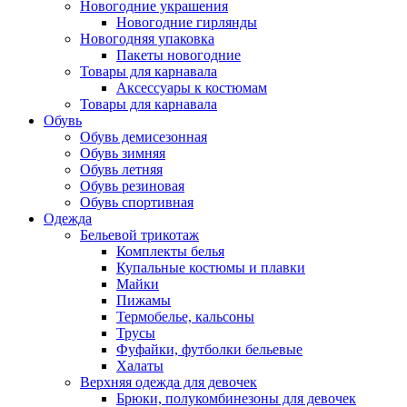
Новогодние украшения
Новогодние гирлянды
Новогодняя упаковка
Пакеты новогодние
Товары для карнавала
Аксессуары к костюмам
Товары для карнавала
Обувь
Обувь демисезонная
Обувь зимняя
Обувь летняя
Обувь резиновая
Обувь спортивная
Одежда
Бельевой трикотаж
Комплекты белья
Купальные костюмы и плавки
Майки
Пижамы
Термобелье, кальсоны
Трусы
Фуфайки, футболки бельевые
Халаты
Верхняя одежда для девочек
Брюки, полукомбинезоны для девочек