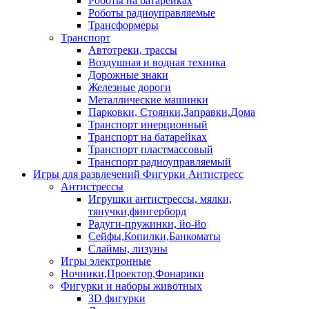
Роботы на батарейках
Роботы радиоуправляемые
Трансформеры
Транспорт
Автотреки, трассы
Воздушная и водная техника
Дорожные знаки
Железные дороги
Металлические машинки
Парковки, Стоянки,Заправки,Дома
Транспорт инерционный
Транспорт на батарейках
Транспорт пластмассовый
Транспорт радиоуправляемый
Игры для развлечений Фигурки Антистресс
Антистрессы
Игрушки антистрессы, мялки,
тянучки,фингерборд
Радуги-пружинки, йо-йо
Сейфы,Копилки,Банкоматы
Слаймы, лизуны
Игры электронные
Ночники,Проектор,Фонарики
Фигурки и наборы животных
3D фигурки