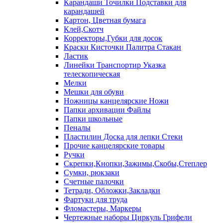
Карандаши Точилки Подставки для
карандашей
Картон, Цветная бумага
Клей,Скотч
Корректоры,Губки для досок
Краски Кисточки Палитра Стакан
Ластик
Линейки Транспортир Указка
телескопическая
Мелки
Мешки для обуви
Ножницы канцелярские Ножи
Папки архивации Файлы
Папки школьные
Пеналы
Пластилин Доска для лепки Стеки
Прочие канцелярские товары
Ручки
Скрепки,Кнопки,Зажимы,Скобы,Степлер
Сумки, рюкзаки
Счетные палочки
Тетради, Обложки,Закладки
Фартуки для труда
Фломастеры, Маркеры
Чертежные наборы Циркуль Грифели