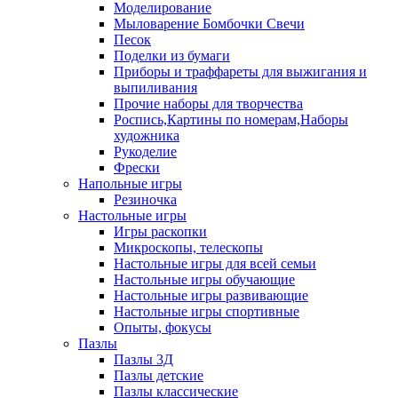
Моделирование
Мыловарение Бомбочки Свечи
Песок
Поделки из бумаги
Приборы и траффареты для выжигания и
выпиливания
Прочие наборы для творчества
Роспись,Картины по номерам,Наборы
художника
Рукоделие
Фрески
Напольные игры
Резиночка
Настольные игры
Игры раскопки
Микроскопы, телескопы
Настольные игры для всей семьи
Настольные игры обучающие
Настольные игры развивающие
Настольные игры спортивные
Опыты, фокусы
Пазлы
Пазлы 3Д
Пазлы детские
Пазлы классические