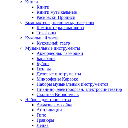
Книги
Книги
Книги музыкальные
Раскраски Прописи
Компьютеры, планшеты, телефоны
Компьютеры, планшеты
Телефоны
Кукольный театр
Кукольный театр
Музыкальные инструменты
Аккордеоны, гармошки
Барабаны
Бубны
Гитары
Духовые инструменты
Микрофоны Караоке
Наборы музыкальных инструментов
Пианино, электроорган, электросинтезатор
Скрипка Виолончель
Наборы для творчества
Алмазная мозайка
Аппликации
Гипс
Гравюры
Лепка