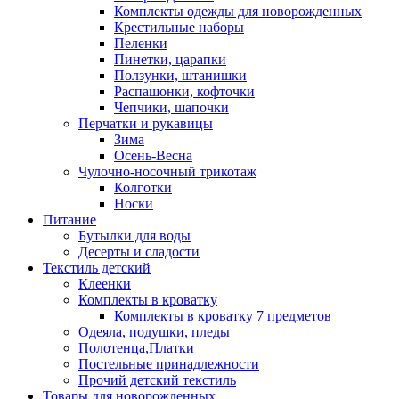
Комплекты одежды для новорожденных
Крестильные наборы
Пеленки
Пинетки, царапки
Ползунки, штанишки
Распашонки, кофточки
Чепчики, шапочки
Перчатки и рукавицы
Зима
Осень-Весна
Чулочно-носочный трикотаж
Колготки
Носки
Питание
Бутылки для воды
Десерты и сладости
Текстиль детский
Клеенки
Комплекты в кроватку
Комплекты в кроватку 7 предметов
Одеяла, подушки, пледы
Полотенца,Платки
Постельные принадлежности
Прочий детский текстиль
Товары для новорожденных