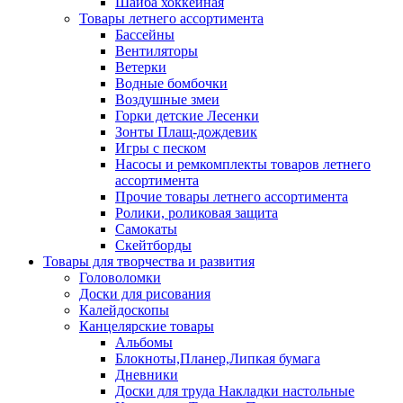
Шайба хоккейная
Товары летнего ассортимента
Бассейны
Вентиляторы
Ветерки
Водные бомбочки
Воздушные змеи
Горки детские Лесенки
Зонты Плащ-дождевик
Игры с песком
Насосы и ремкомплекты товаров летнего
ассортимента
Прочие товары летнего ассортимента
Ролики, роликовая защита
Самокаты
Скейтборды
Товары для творчества и развития
Головоломки
Доски для рисования
Калейдоскопы
Канцелярские товары
Альбомы
Блокноты,Планер,Липкая бумага
Дневники
Доски для труда Накладки настольные