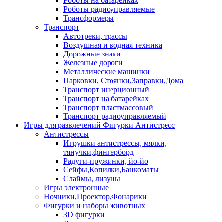
Роботы на батарейках
Роботы радиоуправляемые
Трансформеры
Транспорт
Автотреки, трассы
Воздушная и водная техника
Дорожные знаки
Железные дороги
Металлические машинки
Парковки, Стоянки,Заправки,Дома
Транспорт инерционный
Транспорт на батарейках
Транспорт пластмассовый
Транспорт радиоуправляемый
Игры для развлечений Фигурки Антистресс
Антистрессы
Игрушки антистрессы, мялки,
тянучки,фингерборд
Радуги-пружинки, йо-йо
Сейфы,Копилки,Банкоматы
Слаймы, лизуны
Игры электронные
Ночники,Проектор,Фонарики
Фигурки и наборы животных
3D фигурки