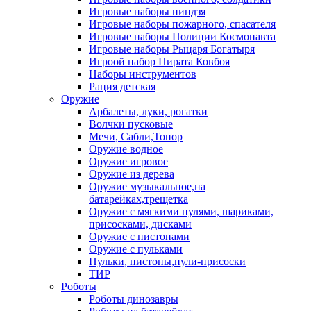
Игровые наборы ниндзя
Игровые наборы пожарного, спасателя
Игровые наборы Полиции Космонавта
Игровые наборы Рыцаря Богатыря
Игроой набор Пирата Ковбоя
Наборы инструментов
Рация детская
Оружие
Арбалеты, луки, рогатки
Волчки пусковые
Мечи, Сабли,Топор
Оружие водное
Оружие игровое
Оружие из дерева
Оружие музыкальное,на
батарейках,трещетка
Оружие с мягкими пулями, шариками,
присосками, дисками
Оружие с пистонами
Оружие с пульками
Пульки, пистоны,пули-присоски
ТИР
Роботы
Роботы динозавры