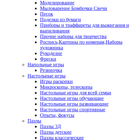
Моделирование
Мыловарение Бомбочки Свечи
Песок
Поделки из бумаги
Приборы и траффареты для выжигания и
выпиливания
Прочие наборы для творчества
Роспись,Картины по номерам,Наборы
художника
Рукоделие
Фрески
Напольные игры
Резиночка
Настольные игры
Игры раскопки
Микроскопы, телескопы
Настольные игры для всей семьи
Настольные игры обучающие
Настольные игры развивающие
Настольные игры спортивные
Опыты, фокусы
Пазлы
Пазлы 3Д
Пазлы детские
Пазлы классические