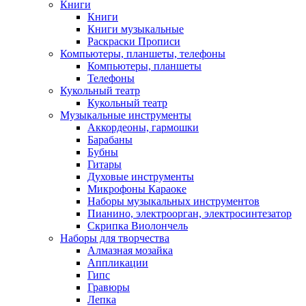
Книги
Книги
Книги музыкальные
Раскраски Прописи
Компьютеры, планшеты, телефоны
Компьютеры, планшеты
Телефоны
Кукольный театр
Кукольный театр
Музыкальные инструменты
Аккордеоны, гармошки
Барабаны
Бубны
Гитары
Духовые инструменты
Микрофоны Караоке
Наборы музыкальных инструментов
Пианино, электроорган, электросинтезатор
Скрипка Виолончель
Наборы для творчества
Алмазная мозайка
Аппликации
Гипс
Гравюры
Лепка