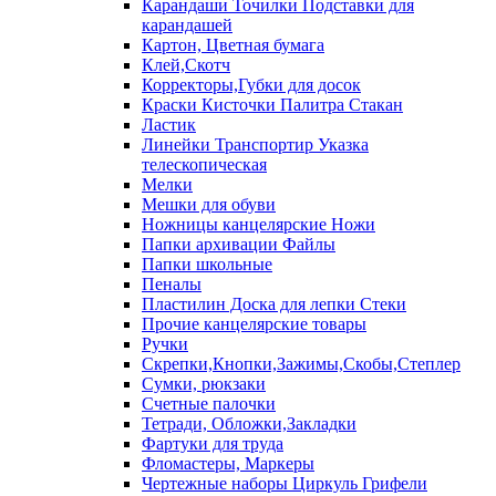
Карандаши Точилки Подставки для
карандашей
Картон, Цветная бумага
Клей,Скотч
Корректоры,Губки для досок
Краски Кисточки Палитра Стакан
Ластик
Линейки Транспортир Указка
телескопическая
Мелки
Мешки для обуви
Ножницы канцелярские Ножи
Папки архивации Файлы
Папки школьные
Пеналы
Пластилин Доска для лепки Стеки
Прочие канцелярские товары
Ручки
Скрепки,Кнопки,Зажимы,Скобы,Степлер
Сумки, рюкзаки
Счетные палочки
Тетради, Обложки,Закладки
Фартуки для труда
Фломастеры, Маркеры
Чертежные наборы Циркуль Грифели