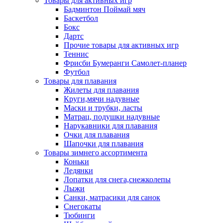
Товары для активных игр
Бадминтон Поймай мяч
Баскетбол
Бокс
Дартс
Прочие товары для активных игр
Теннис
Фрисби Бумеранги Самолет-планер
Футбол
Товары для плавания
Жилеты для плавания
Круги,мячи надувные
Маски и трубки, ласты
Матрац, подушки надувные
Нарукавники для плавания
Очки для плавания
Шапочки для плавания
Товары зимнего ассортимента
Коньки
Ледянки
Лопатки для снега,снежколепы
Лыжи
Санки, матрасики для санок
Снегокаты
Тюбинги