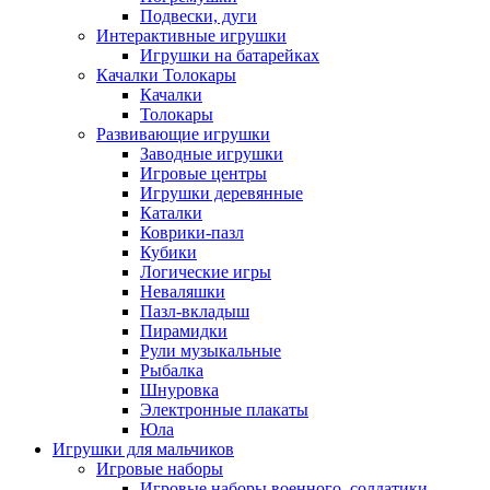
Подвески, дуги
Интерактивные игрушки
Игрушки на батарейках
Качалки Толокары
Качалки
Толокары
Развивающие игрушки
Заводные игрушки
Игровые центры
Игрушки деревянные
Каталки
Коврики-пазл
Кубики
Логические игры
Неваляшки
Пазл-вкладыш
Пирамидки
Рули музыкальные
Рыбалка
Шнуровка
Электронные плакаты
Юла
Игрушки для мальчиков
Игровые наборы
Игровые наборы военного, солдатики