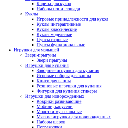
Кареты для кукол
Наборы пони, лошади
Куклы
Игровые принадлежности для кукол
Куклы интерактивные
Куклы классические
Куклы модельные
Пупсы игровые
Пупсы функциональные
Игрушки для малышей
Звери-прыгуны
Звери прыгуны
Игрушки для купания
Заводные игрушки для купания
Игровые наборы для ванны
Книги для ванны
Резиновые игрушки для купания
Фигурки для купания,стикеры
Игрушки для новорожденных
Коврики развивающие
Мобили, карусели
Молотки музыкальные
Мягкие игрушки для новорожденных
Наборы шаров
Погремушки