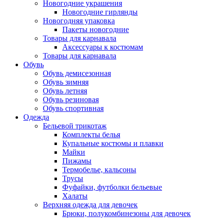
Новогодние украшения
Новогодние гирлянды
Новогодняя упаковка
Пакеты новогодние
Товары для карнавала
Аксессуары к костюмам
Товары для карнавала
Обувь
Обувь демисезонная
Обувь зимняя
Обувь летняя
Обувь резиновая
Обувь спортивная
Одежда
Бельевой трикотаж
Комплекты белья
Купальные костюмы и плавки
Майки
Пижамы
Термобелье, кальсоны
Трусы
Фуфайки, футболки бельевые
Халаты
Верхняя одежда для девочек
Брюки, полукомбинезоны для девочек