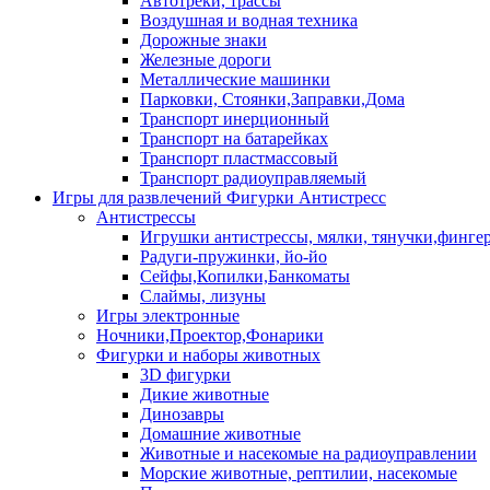
Автотреки, трассы
Воздушная и водная техника
Дорожные знаки
Железные дороги
Металлические машинки
Парковки, Стоянки,Заправки,Дома
Транспорт инерционный
Транспорт на батарейках
Транспорт пластмассовый
Транспорт радиоуправляемый
Игры для развлечений Фигурки Антистресс
Антистрессы
Игрушки антистрессы, мялки, тянучки,финге
Радуги-пружинки, йо-йо
Сейфы,Копилки,Банкоматы
Слаймы, лизуны
Игры электронные
Ночники,Проектор,Фонарики
Фигурки и наборы животных
3D фигурки
Дикие животные
Динозавры
Домашние животные
Животные и насекомые на радиоуправлении
Морские животные, рептилии, насекомые