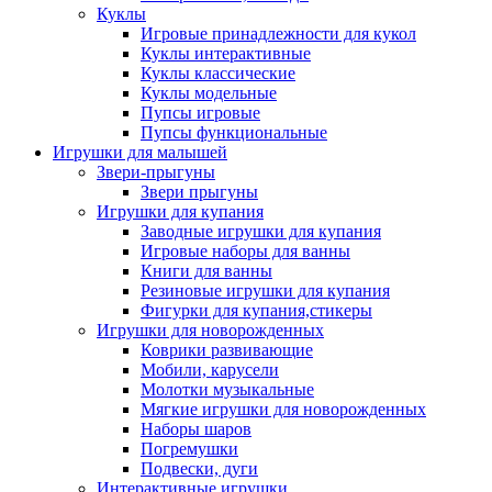
Куклы
Игровые принадлежности для кукол
Куклы интерактивные
Куклы классические
Куклы модельные
Пупсы игровые
Пупсы функциональные
Игрушки для малышей
Звери-прыгуны
Звери прыгуны
Игрушки для купания
Заводные игрушки для купания
Игровые наборы для ванны
Книги для ванны
Резиновые игрушки для купания
Фигурки для купания,стикеры
Игрушки для новорожденных
Коврики развивающие
Мобили, карусели
Молотки музыкальные
Мягкие игрушки для новорожденных
Наборы шаров
Погремушки
Подвески, дуги
Интерактивные игрушки