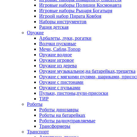
Игровые наборы Полиции Космонавта
Игровые наборы Рыцаря Богатыря
Игроой набор Пирата Ковбоя
Наборы инструментов
Рация детская
Оружие
Арбалеты, луки, рогатки
Волчки пусковые
Мечи, Сабли,Топор
Оружие водное
Оружие игровое
Оружие из дерева
Оружие музыкальное,на батарейках,трещетка
Оружие с мягкими пулями, шариками, присос
Оружие с пистонами
Оружие с пульками
Пульки, пистоны,пули-присоски
ТИР
Роботы
Роботы динозавры
Роботы на батарейках
Роботы радиоуправляемые
Трансформеры
Транспорт