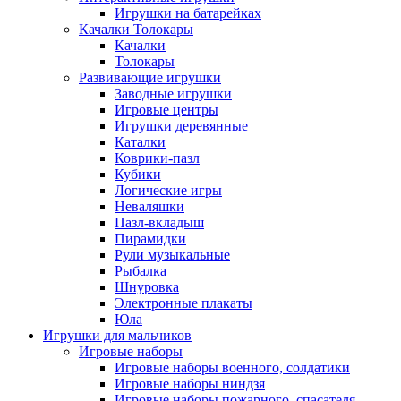
Игрушки на батарейках
Качалки Толокары
Качалки
Толокары
Развивающие игрушки
Заводные игрушки
Игровые центры
Игрушки деревянные
Каталки
Коврики-пазл
Кубики
Логические игры
Неваляшки
Пазл-вкладыш
Пирамидки
Рули музыкальные
Рыбалка
Шнуровка
Электронные плакаты
Юла
Игрушки для мальчиков
Игровые наборы
Игровые наборы военного, солдатики
Игровые наборы ниндзя
Игровые наборы пожарного, спасателя