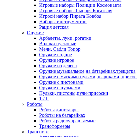
Игровые наборы Полиции Космонавта
Игровые наборы Рыцаря Богатыря
Игроой набор Пирата Ковбоя
Наборы инструментов
Рация детская
Оружие
Арбалеты, луки, рогатки
Волчки пусковые
Мечи, Сабли,Топор
Оружие водное
Оружие игровое
Оружие из дерева
Оружие музыкальное,на батарейках,трещетка
Оружие с мягкими пулями, шариками, присос
Оружие с пистонами
Оружие с пульками
Пульки, пистоны,пули-присоски
ТИР
Роботы
Роботы динозавры
Роботы на батарейках
Роботы радиоуправляемые
Трансформеры
Транспорт