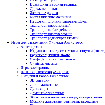
Автотреки, трассы
Воздушная и водная техника
Дорожные знаки
Железные дороги
Металлические машинки
Парковки, Стоянки,Заправки,Дома
Транспорт инерционный
Транспорт на батарейках
Транспорт пластмассовый
Транспорт радиоуправляемый
Игры для развлечений Фигурки Антистресс
Антистрессы
Игрушки антистрессы, мялки, тянучки,финге
Радуги-пружинки, йо-йо
Сейфы,Копилки,Банкоматы
Слаймы, лизуны
Игры электронные
Ночники,Проектор,Фонарики
Фигурки и наборы животных
3D фигурки
Дикие животные
Динозавры
Домашние животные
Животные и насекомые на радиоуправлении
Морские животные, рептилии, насекомые