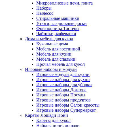
Микроволновые печи, плита
Наборы
Пылесос
Стиральные машинки
Утюги, гладильные доски
Фритюрница Тостеры
Чайники, кофеварки
Дома и мебель для кукол
Кукольные дома
Мебель для гостинной
Мебель для кухни
Мебель для спальни
Прочая мебель для кукол
Игровые наборы и модули
Игровые модули для кухни
Игровые наборы для кухни
Игровые наборы для уборки
Игровые наборы Доктора
Игровые наборы Посуды
Игровые наборы продуктов
Игровые наборы Салон красоты
Игровые наборы Супермаркет
Кареты Лошади Пони
Кареты для кукол
Наборы пони, лошади