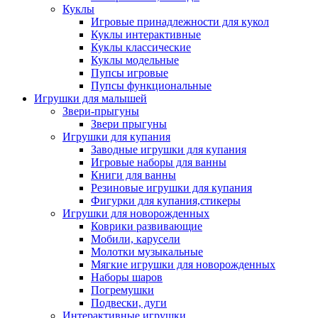
Куклы
Игровые принадлежности для кукол
Куклы интерактивные
Куклы классические
Куклы модельные
Пупсы игровые
Пупсы функциональные
Игрушки для малышей
Звери-прыгуны
Звери прыгуны
Игрушки для купания
Заводные игрушки для купания
Игровые наборы для ванны
Книги для ванны
Резиновые игрушки для купания
Фигурки для купания,стикеры
Игрушки для новорожденных
Коврики развивающие
Мобили, карусели
Молотки музыкальные
Мягкие игрушки для новорожденных
Наборы шаров
Погремушки
Подвески, дуги
Интерактивные игрушки