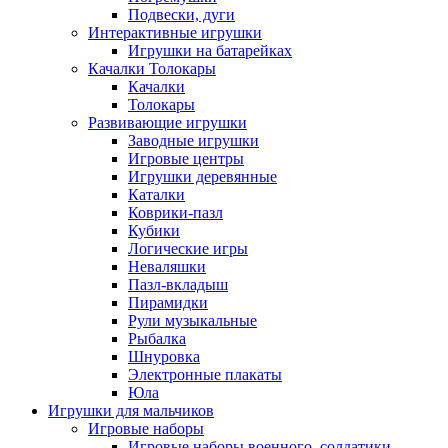
Подвески, дуги
Интерактивные игрушки
Игрушки на батарейках
Качалки Толокары
Качалки
Толокары
Развивающие игрушки
Заводные игрушки
Игровые центры
Игрушки деревянные
Каталки
Коврики-пазл
Кубики
Логические игры
Неваляшки
Пазл-вкладыш
Пирамидки
Рули музыкальные
Рыбалка
Шнуровка
Электронные плакаты
Юла
Игрушки для мальчиков
Игровые наборы
Игровые наборы военного, солдатики