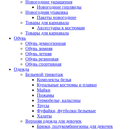
Новогодние украшения
Новогодние гирлянды
Новогодняя упаковка
Пакеты новогодние
Товары для карнавала
Аксессуары к костюмам
Товары для карнавала
Обувь
Обувь демисезонная
Обувь зимняя
Обувь летняя
Обувь резиновая
Обувь спортивная
Одежда
Бельевой трикотаж
Комплекты белья
Купальные костюмы и плавки
Майки
Пижамы
Термобелье, кальсоны
Трусы
Фуфайки, футболки бельевые
Халаты
Верхняя одежда для девочек
Брюки, полукомбинезоны для девочек