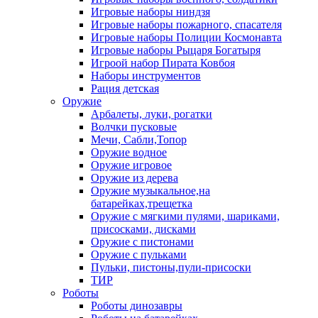
Игровые наборы ниндзя
Игровые наборы пожарного, спасателя
Игровые наборы Полиции Космонавта
Игровые наборы Рыцаря Богатыря
Игроой набор Пирата Ковбоя
Наборы инструментов
Рация детская
Оружие
Арбалеты, луки, рогатки
Волчки пусковые
Мечи, Сабли,Топор
Оружие водное
Оружие игровое
Оружие из дерева
Оружие музыкальное,на
батарейках,трещетка
Оружие с мягкими пулями, шариками,
присосками, дисками
Оружие с пистонами
Оружие с пульками
Пульки, пистоны,пули-присоски
ТИР
Роботы
Роботы динозавры