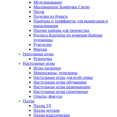
Моделирование
Мыловарение Бомбочки Свечи
Песок
Поделки из бумаги
Приборы и траффареты для выжигания и
выпиливания
Прочие наборы для творчества
Роспись,Картины по номерам,Наборы
художника
Рукоделие
Фрески
Напольные игры
Резиночка
Настольные игры
Игры раскопки
Микроскопы, телескопы
Настольные игры для всей семьи
Настольные игры обучающие
Настольные игры развивающие
Настольные игры спортивные
Опыты, фокусы
Пазлы
Пазлы 3Д
Пазлы детские
Пазлы классические