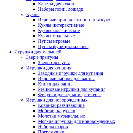
Кареты для кукол
Наборы пони, лошади
Куклы
Игровые принадлежности для кукол
Куклы интерактивные
Куклы классические
Куклы модельные
Пупсы игровые
Пупсы функциональные
Игрушки для малышей
Звери-прыгуны
Звери прыгуны
Игрушки для купания
Заводные игрушки для купания
Игровые наборы для ванны
Книги для ванны
Резиновые игрушки для купания
Фигурки для купания,стикеры
Игрушки для новорожденных
Коврики развивающие
Мобили, карусели
Молотки музыкальные
Мягкие игрушки для новорожденных
Наборы шаров
Погремушки