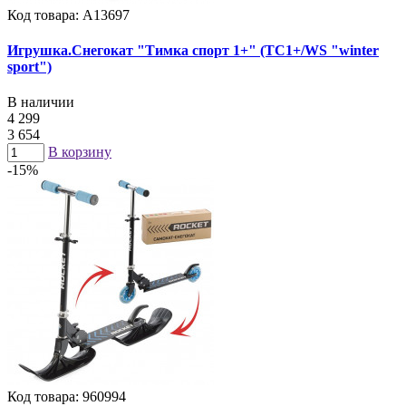
Код товара: А13697
Игрушка.Снегокат "Тимка спорт 1+" (ТС1+/WS "winter
sport")
В наличии
4 299
3 654
В корзину
-15%
Код товара: 960994