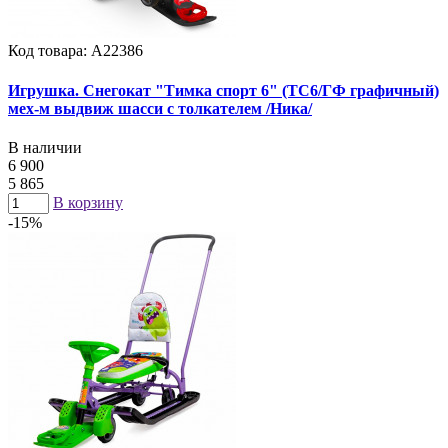
Код товара: А22386
Игрушка. Снегокат "Тимка спорт 6" (ТС6/ГФ графичный)
мех-м выдвиж шасси с толкателем /Ника/
В наличии
6 900
5 865
В корзину
-15%