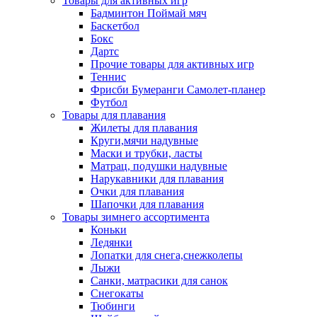
Товары для активных игр
Бадминтон Поймай мяч
Баскетбол
Бокс
Дартс
Прочие товары для активных игр
Теннис
Фрисби Бумеранги Самолет-планер
Футбол
Товары для плавания
Жилеты для плавания
Круги,мячи надувные
Маски и трубки, ласты
Матрац, подушки надувные
Нарукавники для плавания
Очки для плавания
Шапочки для плавания
Товары зимнего ассортимента
Коньки
Ледянки
Лопатки для снега,снежколепы
Лыжи
Санки, матрасики для санок
Снегокаты
Тюбинги