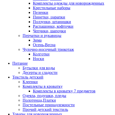
Комплекты одежды для новорожденных
Крестильные наборы
Пеленки
Пинетки, царапки
Ползунки, штанишки
Распашонки, кофточки
Чепчики, шапочки
Перчатки и рукавицы
Зима
Осень-Весна
Чулочно-носочный трикотаж
Колготки
Носки
Питание
Бутылки для воды
Десерты и сладости
Текстиль детский
Клеенки
Комплекты в кроватку
Комплекты в кроватку 7 предметов
Одеяла, подушки, пледы
Полотенца,Платки
Постельные принадлежности
Прочий детский текстиль
Товары для новорожденных