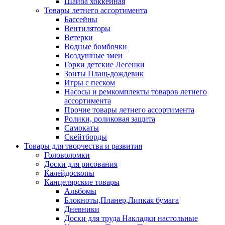
Шайба хоккейная
Товары летнего ассортимента
Бассейны
Вентиляторы
Ветерки
Водные бомбочки
Воздушные змеи
Горки детские Лесенки
Зонты Плащ-дождевик
Игры с песком
Насосы и ремкомплекты товаров летнего
ассортимента
Прочие товары летнего ассортимента
Ролики, роликовая защита
Самокаты
Скейтборды
Товары для творчества и развития
Головоломки
Доски для рисования
Калейдоскопы
Канцелярские товары
Альбомы
Блокноты,Планер,Липкая бумага
Дневники
Доски для труда Накладки настольные