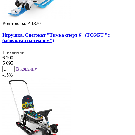
Код товара: А13701
Игрушка. Снегокат "Тимка спорт 6" (ТС6/БТ "с
бабочками на темном")
В наличии
6 700
5 695
В корзину
-15%