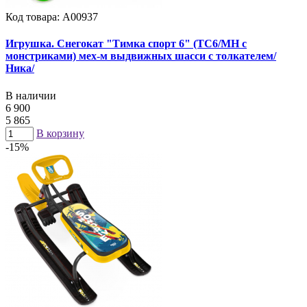
Код товара: А00937
Игрушка. Снегокат "Тимка спорт 6" (ТС6/МН с
монстриками) мех-м выдвижных шасси с толкателем/
Ника/
В наличии
6 900
5 865
В корзину
-15%