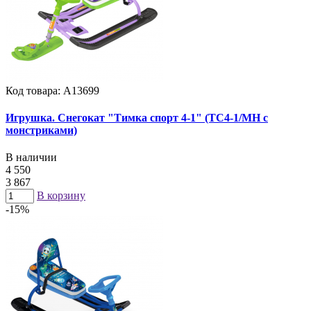
Код товара: А13699
Игрушка. Снегокат "Тимка спорт 4-1" (ТС4-1/МН с
монстриками)
В наличии
4 550
3 867
В корзину
-15%