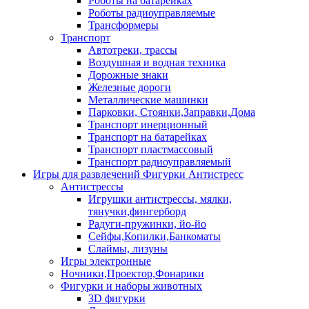
Роботы на батарейках
Роботы радиоуправляемые
Трансформеры
Транспорт
Автотреки, трассы
Воздушная и водная техника
Дорожные знаки
Железные дороги
Металлические машинки
Парковки, Стоянки,Заправки,Дома
Транспорт инерционный
Транспорт на батарейках
Транспорт пластмассовый
Транспорт радиоуправляемый
Игры для развлечений Фигурки Антистресс
Антистрессы
Игрушки антистрессы, мялки,
тянучки,фингерборд
Радуги-пружинки, йо-йо
Сейфы,Копилки,Банкоматы
Слаймы, лизуны
Игры электронные
Ночники,Проектор,Фонарики
Фигурки и наборы животных
3D фигурки