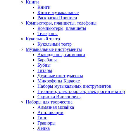
Книги
Книги
Книги музыкальные
Раскраски Прописи
Компьютеры, планшеты, телефоны
Компьютеры, планшеты
Телефоны
Кукольный театр
Кукольный театр
Музыкальные инструменты
Аккордеоны, гармошки
Барабаны
Бубны
Гитары
Духовые инструменты
Микрофоны Караоке
Наборы музыкальных инструментов
Пианино, электроорган, электросинтезатор
Скрипка Виолончель
Наборы для творчества
Алмазная мозайка
Аппликации
Гипс
Гравюры
Лепка