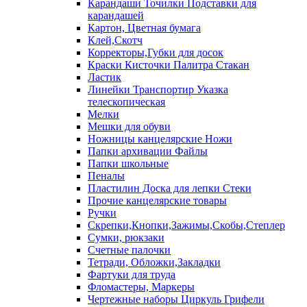
Карандаши Точилки Подставки для
карандашей
Картон, Цветная бумага
Клей,Скотч
Корректоры,Губки для досок
Краски Кисточки Палитра Стакан
Ластик
Линейки Транспортир Указка
телескопическая
Мелки
Мешки для обуви
Ножницы канцелярские Ножи
Папки архивации Файлы
Папки школьные
Пеналы
Пластилин Доска для лепки Стеки
Прочие канцелярские товары
Ручки
Скрепки,Кнопки,Зажимы,Скобы,Степлер
Сумки, рюкзаки
Счетные палочки
Тетради, Обложки,Закладки
Фартуки для труда
Фломастеры, Маркеры
Чертежные наборы Циркуль Грифели