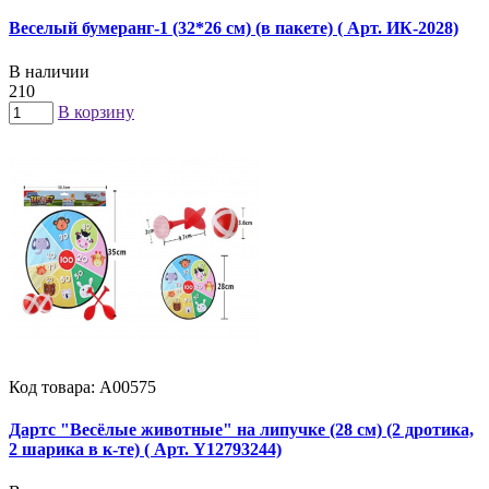
Веселый бумеранг-1 (32*26 см) (в пакете) ( Арт. ИК-2028)
В наличии
210
В корзину
Код товара: А00575
Дартс "Весёлые животные" на липучке (28 см) (2 дротика,
2 шарика в к-те) ( Арт. Y12793244)