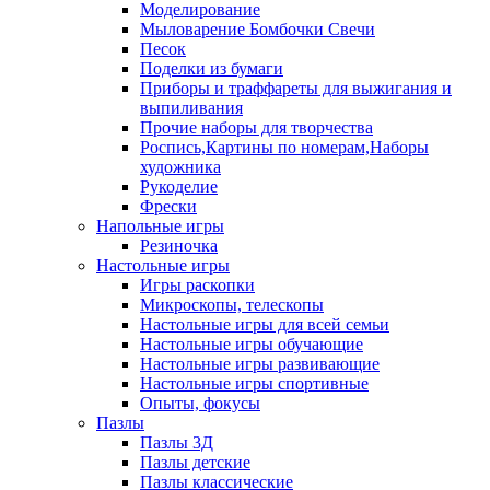
Моделирование
Мыловарение Бомбочки Свечи
Песок
Поделки из бумаги
Приборы и траффареты для выжигания и
выпиливания
Прочие наборы для творчества
Роспись,Картины по номерам,Наборы
художника
Рукоделие
Фрески
Напольные игры
Резиночка
Настольные игры
Игры раскопки
Микроскопы, телескопы
Настольные игры для всей семьи
Настольные игры обучающие
Настольные игры развивающие
Настольные игры спортивные
Опыты, фокусы
Пазлы
Пазлы 3Д
Пазлы детские
Пазлы классические