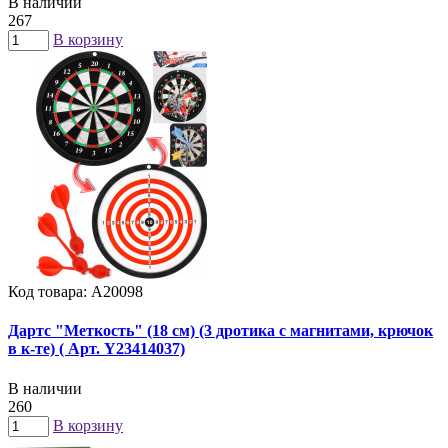
В наличии
267
В корзину
Код товара: А20098
Дартс "Меткость" (18 см) (3 дротика с магнитами, крючок
в к-те) ( Арт. Y23414037)
В наличии
260
В корзину