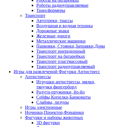
Роботы на батарейках
Роботы радиоуправляемые
Трансформеры
Транспорт
Автотреки, трассы
Воздушная и водная техника
Дорожные знаки
Железные дороги
Металлические машинки
Парковки, Стоянки,Заправки,Дома
Транспорт инерционный
Транспорт на батарейках
Транспорт пластмассовый
Транспорт радиоуправляемый
Игры для развлечений Фигурки Антистресс
Антистрессы
Игрушки антистрессы, мялки,
тянучки,фингерборд
Радуги-пружинки, йо-йо
Сейфы,Копилки,Банкоматы
Слаймы, лизуны
Игры электронные
Ночники,Проектор,Фонарики
Фигурки и наборы животных
3D фигурки