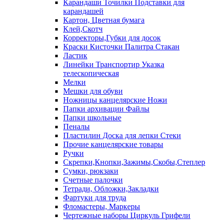
Карандаши Точилки Подставки для
карандашей
Картон, Цветная бумага
Клей,Скотч
Корректоры,Губки для досок
Краски Кисточки Палитра Стакан
Ластик
Линейки Транспортир Указка
телескопическая
Мелки
Мешки для обуви
Ножницы канцелярские Ножи
Папки архивации Файлы
Папки школьные
Пеналы
Пластилин Доска для лепки Стеки
Прочие канцелярские товары
Ручки
Скрепки,Кнопки,Зажимы,Скобы,Степлер
Сумки, рюкзаки
Счетные палочки
Тетради, Обложки,Закладки
Фартуки для труда
Фломастеры, Маркеры
Чертежные наборы Циркуль Грифели