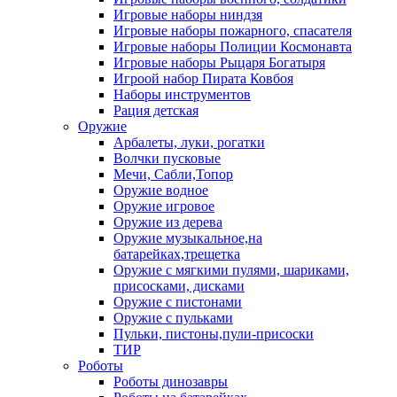
Игровые наборы ниндзя
Игровые наборы пожарного, спасателя
Игровые наборы Полиции Космонавта
Игровые наборы Рыцаря Богатыря
Игроой набор Пирата Ковбоя
Наборы инструментов
Рация детская
Оружие
Арбалеты, луки, рогатки
Волчки пусковые
Мечи, Сабли,Топор
Оружие водное
Оружие игровое
Оружие из дерева
Оружие музыкальное,на
батарейках,трещетка
Оружие с мягкими пулями, шариками,
присосками, дисками
Оружие с пистонами
Оружие с пульками
Пульки, пистоны,пули-присоски
ТИР
Роботы
Роботы динозавры