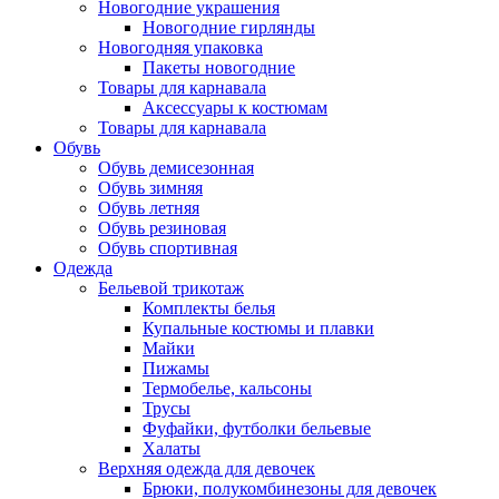
Новогодние украшения
Новогодние гирлянды
Новогодняя упаковка
Пакеты новогодние
Товары для карнавала
Аксессуары к костюмам
Товары для карнавала
Обувь
Обувь демисезонная
Обувь зимняя
Обувь летняя
Обувь резиновая
Обувь спортивная
Одежда
Бельевой трикотаж
Комплекты белья
Купальные костюмы и плавки
Майки
Пижамы
Термобелье, кальсоны
Трусы
Фуфайки, футболки бельевые
Халаты
Верхняя одежда для девочек
Брюки, полукомбинезоны для девочек