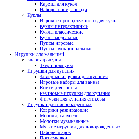
Кареты для кукол
Наборы пони, лошади
Куклы
Игровые принадлежности для кукол
Куклы интерактивные
Куклы классические
Куклы модельные
Пупсы игровые
Пупсы функциональные
Игрушки для малышей
Звери-прыгуны
Звери прыгуны
Игрушки для купания
Заводные игрушки для купания
Игровые наборы для ванны
Книги для ванны
Резиновые игрушки для купания
Фигурки для купания,стикеры
Игрушки для новорожденных
Коврики развивающие
Мобили, карусели
Молотки музыкальные
Мягкие игрушки для новорожденных
Наборы шаров
Погремушки