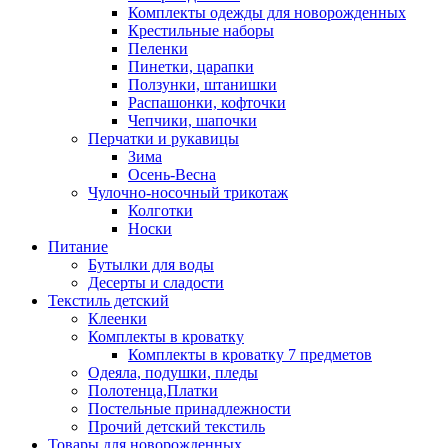
Комплекты одежды для новорожденных
Крестильные наборы
Пеленки
Пинетки, царапки
Ползунки, штанишки
Распашонки, кофточки
Чепчики, шапочки
Перчатки и рукавицы
Зима
Осень-Весна
Чулочно-носочный трикотаж
Колготки
Носки
Питание
Бутылки для воды
Десерты и сладости
Текстиль детский
Клеенки
Комплекты в кроватку
Комплекты в кроватку 7 предметов
Одеяла, подушки, пледы
Полотенца,Платки
Постельные принадлежности
Прочий детский текстиль
Товары для новорожденных