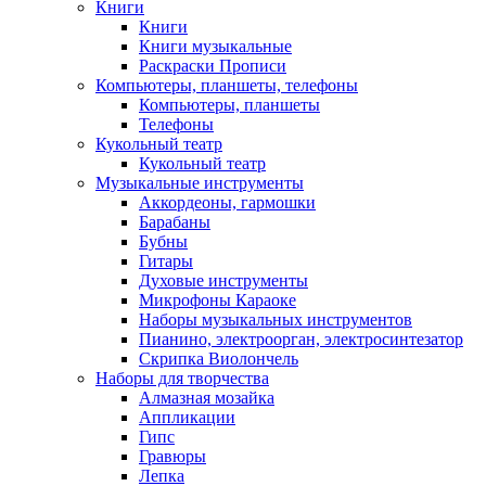
Книги
Книги
Книги музыкальные
Раскраски Прописи
Компьютеры, планшеты, телефоны
Компьютеры, планшеты
Телефоны
Кукольный театр
Кукольный театр
Музыкальные инструменты
Аккордеоны, гармошки
Барабаны
Бубны
Гитары
Духовые инструменты
Микрофоны Караоке
Наборы музыкальных инструментов
Пианино, электроорган, электросинтезатор
Скрипка Виолончель
Наборы для творчества
Алмазная мозайка
Аппликации
Гипс
Гравюры
Лепка