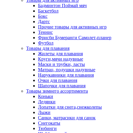
Товары для активных игр
Бадминтон Поймай мяч
Баскетбол
Бокс
Дартс
Прочие товары для активных игр
Теннис
Фрисби Бумеранги Самолет-планер
Футбол
Товары для плавания
Жилеты для плавания
Круги,мячи надувные
Маски и трубки, ласты
Матрац, подушки надувные
Нарукавники для плавания
Очки для плавания
Шапочки для плавания
Товары зимнего ассортимента
Коньки
Ледянки
Лопатки для снега,снежколепы
Лыжи
Санки, матрасики для санок
Снегокаты
Тюбинги