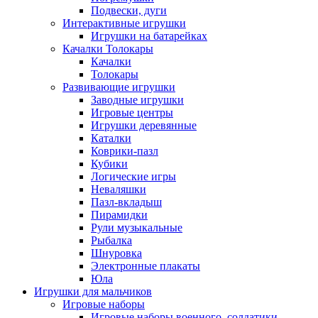
Подвески, дуги
Интерактивные игрушки
Игрушки на батарейках
Качалки Толокары
Качалки
Толокары
Развивающие игрушки
Заводные игрушки
Игровые центры
Игрушки деревянные
Каталки
Коврики-пазл
Кубики
Логические игры
Неваляшки
Пазл-вкладыш
Пирамидки
Рули музыкальные
Рыбалка
Шнуровка
Электронные плакаты
Юла
Игрушки для мальчиков
Игровые наборы
Игровые наборы военного, солдатики