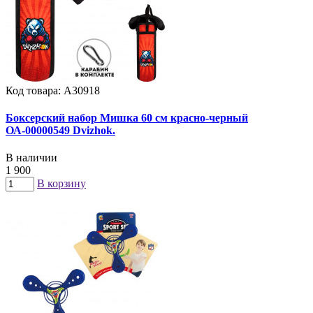
Код товара: А30918
Боксерский набор Мишка 60 см красно-черный
ОА-00000549 Dvizhok.
В наличии
1 900
В корзину