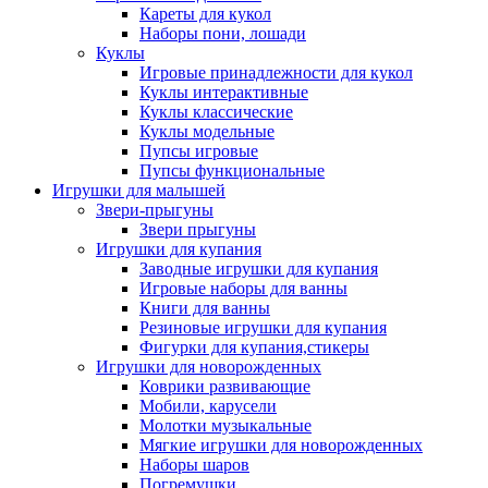
Кареты для кукол
Наборы пони, лошади
Куклы
Игровые принадлежности для кукол
Куклы интерактивные
Куклы классические
Куклы модельные
Пупсы игровые
Пупсы функциональные
Игрушки для малышей
Звери-прыгуны
Звери прыгуны
Игрушки для купания
Заводные игрушки для купания
Игровые наборы для ванны
Книги для ванны
Резиновые игрушки для купания
Фигурки для купания,стикеры
Игрушки для новорожденных
Коврики развивающие
Мобили, карусели
Молотки музыкальные
Мягкие игрушки для новорожденных
Наборы шаров
Погремушки