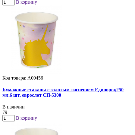
В корзину
Код товара: А00456
Бумажные стаканы с золотым тиснением Единорог,250
мл,6 шт, еврослот СП-5300
В наличии
79
В корзину