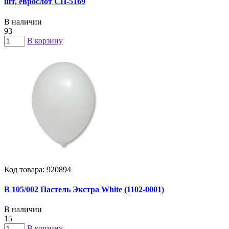
шт, еврослот СП-5169
В наличии
93
В корзину
Код товара: 920894
В 105/002 Пастель Экстра White (1102-0001)
В наличии
15
В корзину