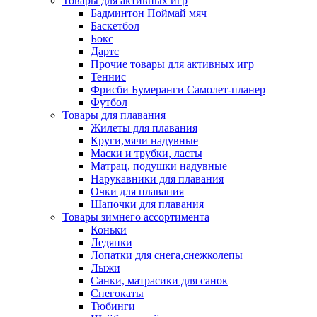
Товары для активных игр
Бадминтон Поймай мяч
Баскетбол
Бокс
Дартс
Прочие товары для активных игр
Теннис
Фрисби Бумеранги Самолет-планер
Футбол
Товары для плавания
Жилеты для плавания
Круги,мячи надувные
Маски и трубки, ласты
Матрац, подушки надувные
Нарукавники для плавания
Очки для плавания
Шапочки для плавания
Товары зимнего ассортимента
Коньки
Ледянки
Лопатки для снега,снежколепы
Лыжи
Санки, матрасики для санок
Снегокаты
Тюбинги