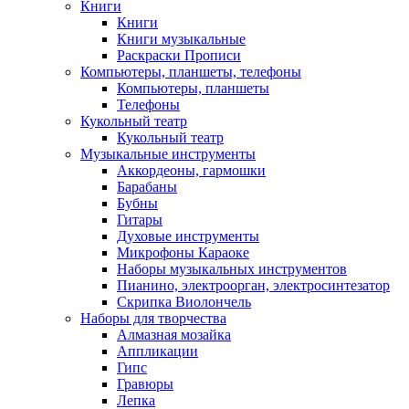
Книги
Книги
Книги музыкальные
Раскраски Прописи
Компьютеры, планшеты, телефоны
Компьютеры, планшеты
Телефоны
Кукольный театр
Кукольный театр
Музыкальные инструменты
Аккордеоны, гармошки
Барабаны
Бубны
Гитары
Духовые инструменты
Микрофоны Караоке
Наборы музыкальных инструментов
Пианино, электроорган, электросинтезатор
Скрипка Виолончель
Наборы для творчества
Алмазная мозайка
Аппликации
Гипс
Гравюры
Лепка