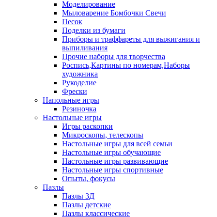
Моделирование
Мыловарение Бомбочки Свечи
Песок
Поделки из бумаги
Приборы и траффареты для выжигания и
выпиливания
Прочие наборы для творчества
Роспись,Картины по номерам,Наборы
художника
Рукоделие
Фрески
Напольные игры
Резиночка
Настольные игры
Игры раскопки
Микроскопы, телескопы
Настольные игры для всей семьи
Настольные игры обучающие
Настольные игры развивающие
Настольные игры спортивные
Опыты, фокусы
Пазлы
Пазлы 3Д
Пазлы детские
Пазлы классические