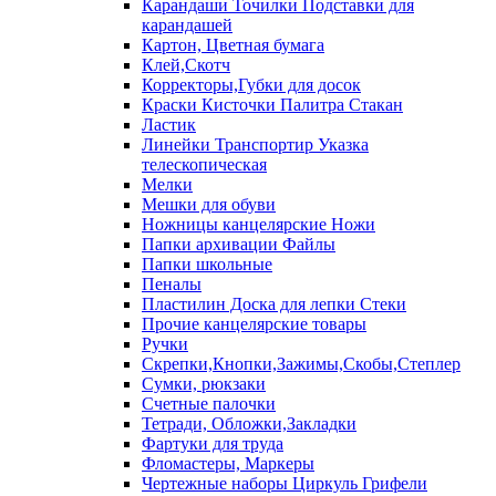
Карандаши Точилки Подставки для
карандашей
Картон, Цветная бумага
Клей,Скотч
Корректоры,Губки для досок
Краски Кисточки Палитра Стакан
Ластик
Линейки Транспортир Указка
телескопическая
Мелки
Мешки для обуви
Ножницы канцелярские Ножи
Папки архивации Файлы
Папки школьные
Пеналы
Пластилин Доска для лепки Стеки
Прочие канцелярские товары
Ручки
Скрепки,Кнопки,Зажимы,Скобы,Степлер
Сумки, рюкзаки
Счетные палочки
Тетради, Обложки,Закладки
Фартуки для труда
Фломастеры, Маркеры
Чертежные наборы Циркуль Грифели