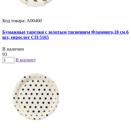
Код товара: А00460
Бумажные тарелки с золотым тиснением Фламинго,18 см,6
шт, еврослот СП-5165
В наличии
93
В корзину