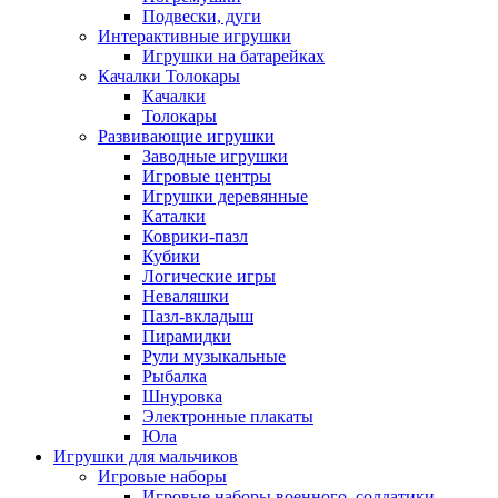
Подвески, дуги
Интерактивные игрушки
Игрушки на батарейках
Качалки Толокары
Качалки
Толокары
Развивающие игрушки
Заводные игрушки
Игровые центры
Игрушки деревянные
Каталки
Коврики-пазл
Кубики
Логические игры
Неваляшки
Пазл-вкладыш
Пирамидки
Рули музыкальные
Рыбалка
Шнуровка
Электронные плакаты
Юла
Игрушки для мальчиков
Игровые наборы
Игровые наборы военного, солдатики