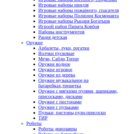
Игровые наборы ниндзя
Игровые наборы пожарного, спасателя
Игровые наборы Полиции Космонавта
Игровые наборы Рыцаря Богатыря
Игроой набор Пирата Ковбоя
Наборы инструментов
Рация детская
Оружие
Арбалеты, луки, рогатки
Волчки пусковые
Мечи, Сабли,Топор
Оружие водное
Оружие игровое
Оружие из дерева
Оружие музыкальное,на
батарейках,трещетка
Оружие с мягкими пулями, шариками,
присосками, дисками
Оружие с пистонами
Оружие с пульками
Пульки, пистоны,пули-присоски
ТИР
Роботы
Роботы динозавры