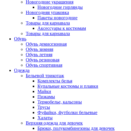
Новогодние украшения
Новогодние гирлянды
Новогодняя упаковка
Пакеты новогодние
Товары для карнавала
Аксессуары к костюмам
Товары для карнавала
Обувь
Обувь демисезонная
Обувь зимняя
Обувь летняя
Обувь резиновая
Обувь спортивная
Одежда
Бельевой трикотаж
Комплекты белья
Купальные костюмы и плавки
Майки
Пижамы
Термобелье, кальсоны
Трусы
Фуфайки, футболки бельевые
Халаты
Верхняя одежда для девочек
Брюки, полукомбинезоны для девочек