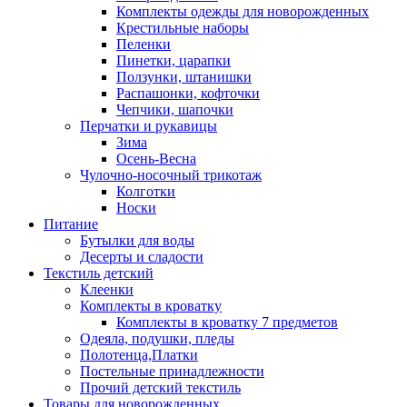
Комплекты одежды для новорожденных
Крестильные наборы
Пеленки
Пинетки, царапки
Ползунки, штанишки
Распашонки, кофточки
Чепчики, шапочки
Перчатки и рукавицы
Зима
Осень-Весна
Чулочно-носочный трикотаж
Колготки
Носки
Питание
Бутылки для воды
Десерты и сладости
Текстиль детский
Клеенки
Комплекты в кроватку
Комплекты в кроватку 7 предметов
Одеяла, подушки, пледы
Полотенца,Платки
Постельные принадлежности
Прочий детский текстиль
Товары для новорожденных