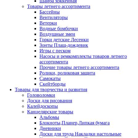
Шайба хоккейная
Товары летнего ассортимента
Бассейны
Вентиляторы
Ветерки
Водные бомбочки
Воздушные змеи
Горки детские Лесенки
Зонты Плащ-дождевик
Игры с песком
Насосы и ремкомплекты товаров летнего
ассортимента
Прочие товары летнего ассортимента
Ролики, роликовая защита
Самокаты
Скейтборды
Товары для творчества и развития
Головоломки
Доски для рисования
Калейдоскопы
Канцелярские товары
Альбомы
Блокноты,Планер,Липкая бумага
Дневники
Доски для труда Накладки настольные