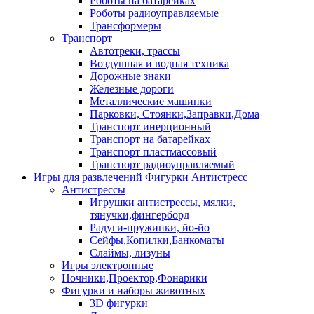
Роботы на батарейках
Роботы радиоуправляемые
Трансформеры
Транспорт
Автотреки, трассы
Воздушная и водная техника
Дорожные знаки
Железные дороги
Металлические машинки
Парковки, Стоянки,Заправки,Дома
Транспорт инерционный
Транспорт на батарейках
Транспорт пластмассовый
Транспорт радиоуправляемый
Игры для развлечений Фигурки Антистресс
Антистрессы
Игрушки антистрессы, мялки,
тянучки,фингерборд
Радуги-пружинки, йо-йо
Сейфы,Копилки,Банкоматы
Слаймы, лизуны
Игры электронные
Ночники,Проектор,Фонарики
Фигурки и наборы животных
3D фигурки