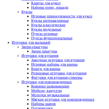
Кареты для кукол
Наборы пони, лошади
Куклы
Игровые принадлежности для кукол
Куклы интерактивные
Куклы классические
Куклы модельные
Пупсы игровые
Пупсы функциональные
Игрушки для малышей
Звери-прыгуны
Звери прыгуны
Игрушки для купания
Заводные игрушки для купания
Игровые наборы для ванны
Книги для ванны
Резиновые игрушки для купания
Фигурки для купания,стикеры
Игрушки для новорожденных
Коврики развивающие
Мобили, карусели
Молотки музыкальные
Мягкие игрушки для новорожденных
Наборы шаров
Погремушки