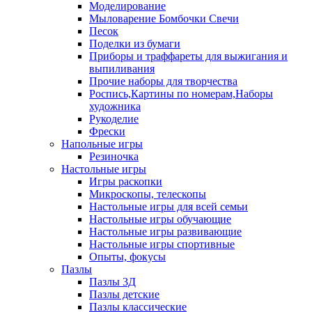
Моделирование
Мыловарение Бомбочки Свечи
Песок
Поделки из бумаги
Приборы и траффареты для выжигания и
выпиливания
Прочие наборы для творчества
Роспись,Картины по номерам,Наборы
художника
Рукоделие
Фрески
Напольные игры
Резиночка
Настольные игры
Игры раскопки
Микроскопы, телескопы
Настольные игры для всей семьи
Настольные игры обучающие
Настольные игры развивающие
Настольные игры спортивные
Опыты, фокусы
Пазлы
Пазлы 3Д
Пазлы детские
Пазлы классические