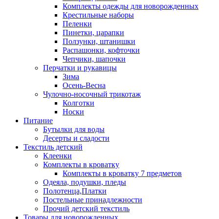
Комплекты одежды для новорожденных
Крестильные наборы
Пеленки
Пинетки, царапки
Ползунки, штанишки
Распашонки, кофточки
Чепчики, шапочки
Перчатки и рукавицы
Зима
Осень-Весна
Чулочно-носочный трикотаж
Колготки
Носки
Питание
Бутылки для воды
Десерты и сладости
Текстиль детский
Клеенки
Комплекты в кроватку
Комплекты в кроватку 7 предметов
Одеяла, подушки, пледы
Полотенца,Платки
Постельные принадлежности
Прочий детский текстиль
Товары для новорожденных