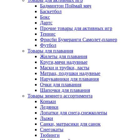
Товары для активных игр
Бадминтон Поймай мяч
Баскетбол
Бокс
Дартс
Прочие товары для активных игр
Теннис
Фрисби Бумеранги Самолет-планер
Футбол
Товары для плавания
Жилеты для плавания
Круги,мячи надувные
Маски и трубки, ласты
Матрац, подушки надувные
Нарукавники для плавания
Очки для плавания
Шапочки для плавания
Товары зимнего ассортимента
Коньки
Ледянки
Лопатки для снега,снежколепы
Лыжи
Санки, матрасики для санок
Снегокаты
Тюбинги