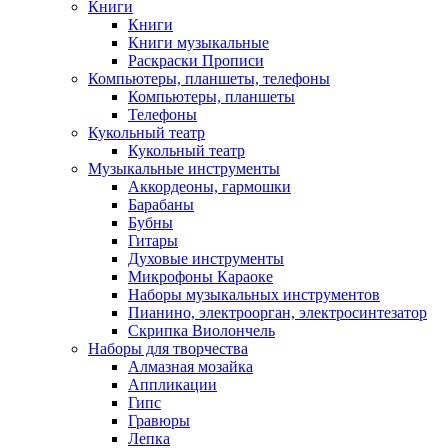
Книги
Книги
Книги музыкальные
Раскраски Прописи
Компьютеры, планшеты, телефоны
Компьютеры, планшеты
Телефоны
Кукольный театр
Кукольный театр
Музыкальные инструменты
Аккордеоны, гармошки
Барабаны
Бубны
Гитары
Духовые инструменты
Микрофоны Караоке
Наборы музыкальных инструментов
Пианино, электроорган, электросинтезатор
Скрипка Виолончель
Наборы для творчества
Алмазная мозайка
Аппликации
Гипс
Гравюры
Лепка