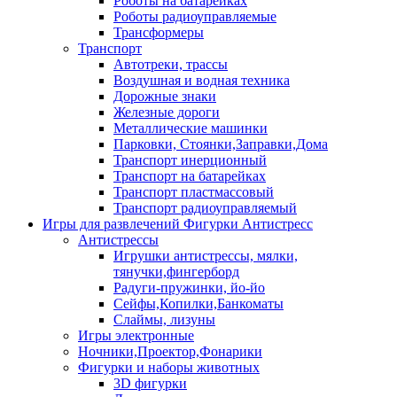
Роботы на батарейках
Роботы радиоуправляемые
Трансформеры
Транспорт
Автотреки, трассы
Воздушная и водная техника
Дорожные знаки
Железные дороги
Металлические машинки
Парковки, Стоянки,Заправки,Дома
Транспорт инерционный
Транспорт на батарейках
Транспорт пластмассовый
Транспорт радиоуправляемый
Игры для развлечений Фигурки Антистресс
Антистрессы
Игрушки антистрессы, мялки,
тянучки,фингерборд
Радуги-пружинки, йо-йо
Сейфы,Копилки,Банкоматы
Слаймы, лизуны
Игры электронные
Ночники,Проектор,Фонарики
Фигурки и наборы животных
3D фигурки