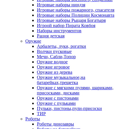
Игровые наборы ниндзя
Игровые наборы пожарного, спасателя
Игровые наборы Полиции Космонавта
Игровые наборы Рыцаря Богатыря
Игроой набор Пирата Ковбоя
Наборы инструментов
Рация детская
Оружие
Арбалеты, луки, рогатки
Волчки пусковые
Мечи, Сабли,Топор
Оружие водное
Оружие игровое
Оружие из дерева
Оружие музыкальное,на
батарейках,трещетка
Оружие с мягкими пулями, шариками,
присосками, дисками
Оружие с пистонами
Оружие с пульками
Пульки, пистоны,пули-присоски
ТИР
Роботы
Роботы динозавры