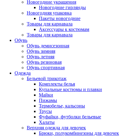
Новогодние украшения
Новогодние гирлянды
Новогодняя упаковка
Пакеты новогодние
Товары для карнавала
Аксессуары к костюмам
Товары для карнавала
Обувь
Обувь демисезонная
Обувь зимняя
Обувь летняя
Обувь резиновая
Обувь спортивная
Одежда
Бельевой трикотаж
Комплекты белья
Купальные костюмы и плавки
Майки
Пижамы
Термобелье, кальсоны
Трусы
Фуфайки, футболки бельевые
Халаты
Верхняя одежда для девочек
Брюки, полукомбинезоны для девочек