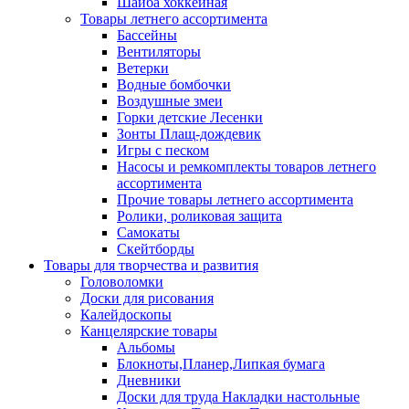
Шайба хоккейная
Товары летнего ассортимента
Бассейны
Вентиляторы
Ветерки
Водные бомбочки
Воздушные змеи
Горки детские Лесенки
Зонты Плащ-дождевик
Игры с песком
Насосы и ремкомплекты товаров летнего
ассортимента
Прочие товары летнего ассортимента
Ролики, роликовая защита
Самокаты
Скейтборды
Товары для творчества и развития
Головоломки
Доски для рисования
Калейдоскопы
Канцелярские товары
Альбомы
Блокноты,Планер,Липкая бумага
Дневники
Доски для труда Накладки настольные