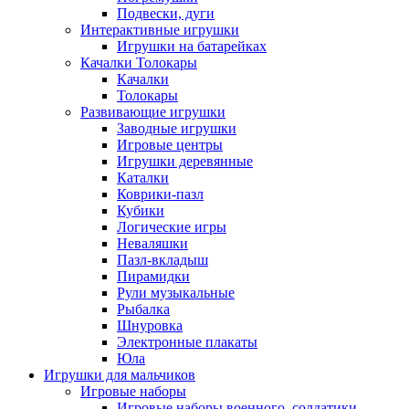
Подвески, дуги
Интерактивные игрушки
Игрушки на батарейках
Качалки Толокары
Качалки
Толокары
Развивающие игрушки
Заводные игрушки
Игровые центры
Игрушки деревянные
Каталки
Коврики-пазл
Кубики
Логические игры
Неваляшки
Пазл-вкладыш
Пирамидки
Рули музыкальные
Рыбалка
Шнуровка
Электронные плакаты
Юла
Игрушки для мальчиков
Игровые наборы
Игровые наборы военного, солдатики