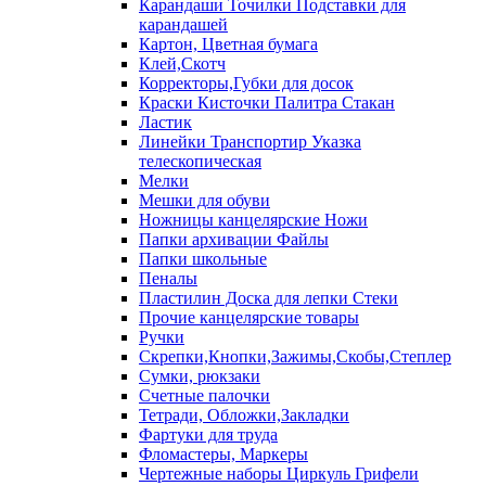
Карандаши Точилки Подставки для
карандашей
Картон, Цветная бумага
Клей,Скотч
Корректоры,Губки для досок
Краски Кисточки Палитра Стакан
Ластик
Линейки Транспортир Указка
телескопическая
Мелки
Мешки для обуви
Ножницы канцелярские Ножи
Папки архивации Файлы
Папки школьные
Пеналы
Пластилин Доска для лепки Стеки
Прочие канцелярские товары
Ручки
Скрепки,Кнопки,Зажимы,Скобы,Степлер
Сумки, рюкзаки
Счетные палочки
Тетради, Обложки,Закладки
Фартуки для труда
Фломастеры, Маркеры
Чертежные наборы Циркуль Грифели